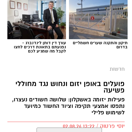
תיקון והתקנה שערים חשמליים
עורך דין דותן לינדנברג -
בדרום
נפגעתם בתאונת דרכים לחצו
לקבל מה שמגיע לכם
חדשות
פועלים באופן יזום ונחוש נגד מחוללי
פשיעה
פעילות יזומה באשקלון: שלושה חשודים נעצרו,
דוברות המשטרה
נתפסו אמצעי תקיפה וציוד החשוד כמיועד
לשימוש פלילי
במהלך פעילות יזומה של בלשי תחנת אשקלון
בשיתוף לוחמי מג"ב דרום, בוצע חיפוש במבנה
יוסי פרטוק / 13:22 02.08.26
בעיר אשקלון בעקבות חשד להפעלת מקום