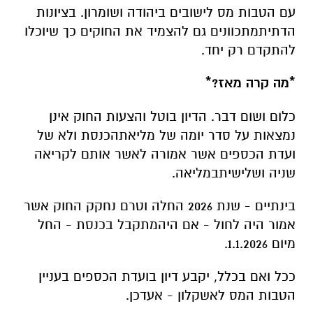
עם
הטבות
מס
לישובים
ביהודה
ושומרון
.
בציונות
הדתית
מתכוונים
גם
להצמיד
את
החוקים
כך
שיוכלו
להתקדם
רק
יחד
.
*
מה
קרה
מאז
?*
כלום
ושום
דבר
.
הדיון
בוטל
והצעות
החוק
אינן
נמצאות
על
סדר
יומה
של
מליאת
הכנסת
ולא
של
ועדת
הכספים
אשר
אמורה
לאשר
אותם
לקריאה
שניה
ושלישית
במליאה
.
בינתיים
-
שנת
2026
החלה
וטרם
נחקק
החוק
אשר
אמור
היה
לחול
-
אם
היה
מתקבל
בכנסת
-
החל
מיום
1.1.2026.
ככל
ואם
בכלל
,
יקבע
דיון
בועדת
הכספים
בעניין
הטבות
המס
לאשקלון
-
אעדכן
.