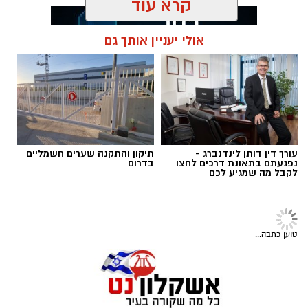
הימורים בלתי חוקי.
קרא עוד
במהלך הפעילות נכנסו הכוחות למקום, שבו אותרו
מספר חשודים אשר על פי החשד השתתפו
אולי יעניין אותך גם
במשחקי הימורים. בחיפוש שבוצע נתפסו מוצגים
תגים:
נגד מחוללי פשיעה
שונים ששימשו, על פי החשד, לניהול ולהפעלת
הימורים בלתי חוקיים, ובהם מחשב ששימש
להפעלת משחקי בינגו, כרטיסי בינגו וכספים
במטבעות שונים.
עורך דין דותן לינדנברג -
תיקון והתקנה שערים חשמליים
בנוסף, נתפסו סכומי כסף במזומן, המחאות וציוד
נפגעתם בתאונת דרכים לחצו
בדרום
לקבל מה שמגיע לכם
נוסף הקשור, על פי החשד, להפעלת המקום.
טוען כתבה...