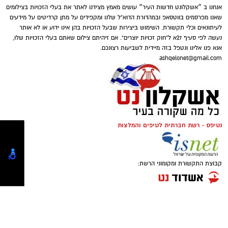
דוברות המשטרה
אנחנו ב ״אשקלונט חדשות העיר״ עושים מאמץ מצידנו לאתר את בעלי הזכויות בצילומים
במסגרת פעילות יזומה של בלשי יחידת יל"פ
שאנו מפרסמים בווטסאפ ובמהדורת הדוא"ל שלנו ומקפידים על מתן קרדיטים על מידעים
לעיתונאים וכלי תקשורת. השימוש ביצירות שבעל הזכויות בהן אינו ידוע או לא אותר
אשקלון נגד מחוללי פשיעה בעיר, זוהה רכב ובו
נעשה לפי סעיף 27א ל"חוק זכויות יוצרים". אם זיהיתם צילום שאתם בעלי הזכויות שלו,
מספר חשודים. הבלשים ביצעו מעקב אחר הרכב,
אנא פנו אלינו ונטפל בזה מיידית לשביעות רצונכם.
ולאחר זמן קצר עצרו אותו לבדיקת יושביו.
ashqelonet@gmail.com
במסגרת הפעילות עוכבו לחקירה מפעילת המקום,
מחזיק המקום ושני משתתפים נוספים שנכחו
במהלך החיפוש נתפס בתיק שנשא אחד החשודים
במקום. כלל המעורבים הועברו להמשך טיפול
אקדח איירסופט, תחמושת תואמת, כיסוי פנים
וחקירה בתחנת המשטרה.
וכפפות. בנוסף, בחיפוש שנערך ברכב אותרו
ונתפסו מצ'טה, סכין קומנדו, פטיש, אקדח טייזר
נטיפס - רשת חברתית לטיפים והמלצות
החקירה נמשכת.
ומספר טלפונים ניידים.
סגן מפקד תחנת אשקלון, רפ"ק דורון ששון, מסר:
שלושת החשודים, תושבי הדרום בשנות ה-20
קבוצת התקשורת ומקומוני הרשת:
"תחנת אשקלון פועלת באופן נחוש ועקבי נגד
לחייהם, נעצרו והועברו לחקירה בתחנת המשטרה.
תופעת ההימורים הבלתי חוקיים, המהווה כר פורה
הרכב נתפס והועבר להמשך טיפול במסגרת
לפעילות עבריינית ופוגעת בסדר הציבורי. נמשיך
החקירה.