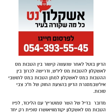
הדיון
בוטל
לאחר
שנעשה
קישור
בין
הטבות
מס
לאשקלון
להטבות
מס
ליו
"
ש
,
ודרישה
לכרוך
בין
ההטבות
במס
לאשקלון
למתן
הטבות
במס
לתושבי
איו
"
ש
במסגרת
הדיון
בהצעת
החוק
של
ח
"
כ
צבי
סוכות
.
מדובר
בדיל
של
השר
סמוטריץ
'
עם
הליכוד
,
לפיו
הטבות
מס
לאשקלון
יקודמו
ויאושרו
סופית
רק
יחד