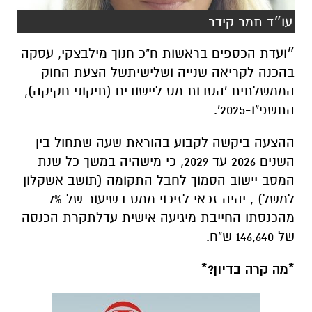
עו״ד תמר קידר
״ועדת
הכספים
בראשות
ח
"
כ
חנוך
מילבצקי
,
עסקה
בהכנה
לקריאה
שנייה
ושלישית
של
הצעת
החוק
הממשלתית
'
הטבות
מס
ליישובים
(
תיקוני
חקיקה
),
התשפ
"
ו
-2025'.
ההצעה
ביקשה
לקבוע
בהוראת
שעה
שתחול
בין
השנים
2026
עד
2029,
כי
מי
שהיה
במשך
כל
שנת
המסב
יישוב
הסמוך
לחבל
התקומה
(
תושב
אשקלון
למשל
) ,
יהיה
זכאי
לזיכוי
ממס
בשיעור
של
7%
מהכנסתו
החייבת
מיגיעה
אישית
עד
לתקרת
הכנסה
של
146,640
ש
"
ח
.
*
מה
קרה
בדיון
?*