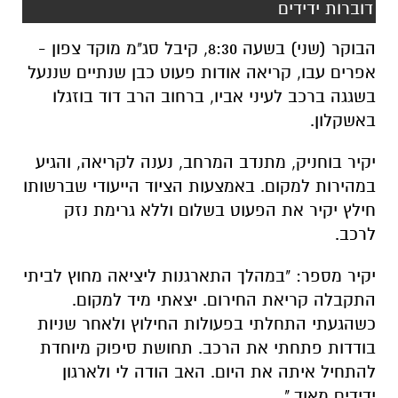
דוברות ידידים
הבוקר (שני) בשעה 8:30, קיבל סג"מ מוקד צפון -
אפרים עבו, קריאה אודות פעוט כבן שנתיים שננעל
בשגגה ברכב לעיני אביו, ברחוב הרב דוד בוזגלו
באשקלון.
יקיר בוחניק, מתנדב המרחב, נענה לקריאה, והגיע
במהירות למקום. באמצעות הציוד הייעודי שברשותו
חילץ יקיר את הפעוט בשלום וללא גרימת נזק
לרכב.
יקיר מספר: "במהלך התארגנות ליציאה מחוץ לביתי
התקבלה קריאת החירום. יצאתי מיד למקום.
כשהגעתי התחלתי בפעולות החילוץ ולאחר שניות
בודדות פתחתי את הרכב. תחושת סיפוק מיוחדת
להתחיל איתה את היום. האב הודה לי ולארגון
ידידים מאוד."