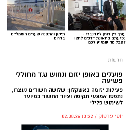
עורך דין דותן לינדנברג -
תיקון והתקנה שערים חשמליים
נפגעתם בתאונת דרכים לחצו
בדרום
לקבל מה שמגיע לכם
חדשות
פועלים באופן יזום ונחוש נגד מחוללי
פשיעה
פעילות יזומה באשקלון: שלושה חשודים נעצרו,
נתפסו אמצעי תקיפה וציוד החשוד כמיועד
דוברות המשטרה
לשימוש פלילי
במהלך פעילות יזומה של בלשי תחנת אשקלון
יוסי פרטוק / 13:22 02.08.26
בשיתוף לוחמי מג"ב דרום, בוצע חיפוש במבנה
בעיר אשקלון בעקבות חשד להפעלת מקום