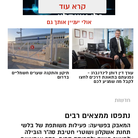
הימורים בלתי חוקי.
קרא עוד
במהלך הפעילות נכנסו הכוחות למקום, שבו אותרו
אולי יעניין אותך גם
מספר חשודים אשר על פי החשד השתתפו
תגים:
נגד מחוללי פשיעה
במשחקי הימורים. בחיפוש שבוצע נתפסו מוצגים
שונים ששימשו, על פי החשד, לניהול ולהפעלת
הימורים בלתי חוקיים, ובהם מחשב ששימש
להפעלת משחקי בינגו, כרטיסי בינגו וכספים
במטבעות שונים.
עורך דין דותן לינדנברג -
תיקון והתקנה שערים חשמליים
נפגעתם בתאונת דרכים לחצו
בדרום
לקבל מה שמגיע לכם
בנוסף, נתפסו סכומי כסף במזומן, המחאות וציוד
נוסף הקשור, על פי החשד, להפעלת המקום.
חדשות
נתפסו ממצאים רבים
המאבק בפשיעה: פעילות משותפת של בלשי
תחנת אשקלון ושוטרי חטיבת סה"ר הובילה