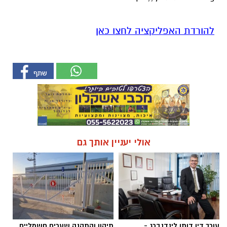
להורדת האפליקציה לחצו כאן
אולי יעניין אותך גם
עורך דין דותן לינדנברג -
תיקון והתקנה שערים חשמליים