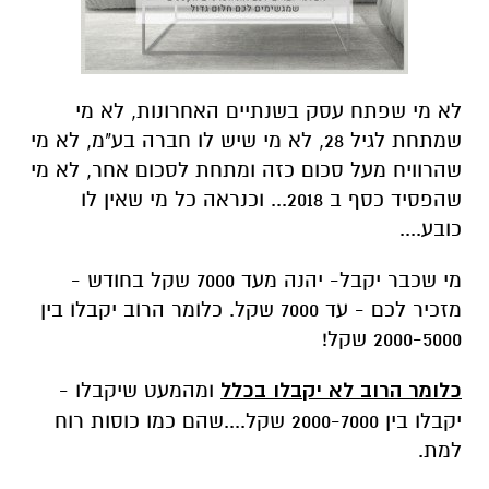
מי שכבר יקבל- יהנה מעד 7000 שקל בחודש -
מזכיר לכם - עד 7000 שקל. כלומר הרוב יקבלו בין
2000-5000 שקל!
כל
ומר הרוב לא יקבלו בכלל
ומהמעט שיקבלו -
יקבלו בין 2000-7000 שקל....שהם כמו כוסות רוח
למת.
הזוי, ממשלת ישראל שהתחייבה להעביר כסף
לעצמאים רבים שזקוקים לו כמו אוויר לנשימה,
יכולים ליהנות ממילים יפות אבל בעל המכולת מוכר
בשקלים...טוב נו, אולי גם בדולרים אבל בטח לא
באמצעות מילים, אפילו לא מילים של ראש
ממשלה!
ד"ר לחמני נשמע מודאג -
"עצמאיים עוד יתאבדו בגלל המצב הכלכלי שהם
נקלעו אליו, או שיחלו במחלות קשות יותר