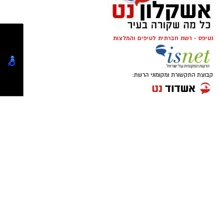
תופעת ההימורים הבלתי חוקיים, המהווה כר פורה
החקירה.
לפעילות עבריינית ופוגעת בסדר הציבורי. נמשיך
לבצע פעילות יזומה וממוקדת, לאתר מוקדים
הפועלים בניגוד לחוק ולפעול נגד המעורבים בהם,
במטרה לשמור על ביטחון הציבור ואיכות חייו".
מצ"ב תמונות.
קרדיט: דוברות המשטרה.
להורדת האפליקציה לחצו כאן
סגן מפקד תחנת אשקלון, רפ"ק דורון ששון, מסר:
"שוטרי ובלשי תחנת אשקלון פועלים באופן יזום
ונחוש נגד מחוללי פשיעה וגורמים עברייניים, תוך
הסתמכות על מודיעין איכותי ופעילות מבצעית
ממוקדת. נמשיך לפעול לסיכול עבירות אלימות