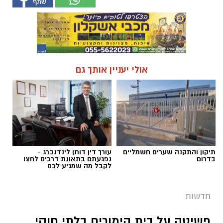
תיקון והתקנה שערים חשמליים
עורך דין דותן לינדנברג -
בדרום
נפגעתם בתאונת דרכים לחצו
לקבל מה שמגיע לכם
חדשות
פשיטה על בית הימורים בלתי חוקי
באשקלון
בלשי תחנת אשקלון יחד עם לוחמי מג"ב דרום
איתרו ציוד וכספים ששימשו, על פי החשד,
לניהול הימורים ועיכבו מספר מעורבים לחקירה
יוסי פרטוק / 12:17 05.08.26
קרא עוד