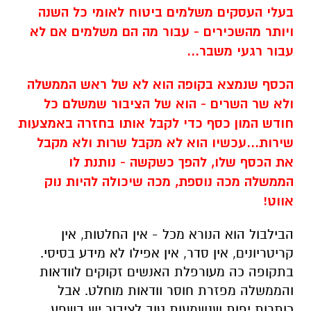
הממשלה מכה נוספת, מכה שיכולה להיות נוק
אווט!
הבילבול הוא הנורא מכל - אין החלטות, אין
קריטריונים, אין סדר, אין אפילו לא מידע בסיסי.
בתקופה כה מעורפלת האנשים זקוקים לוודאות
והממשלה מפזרת חוסר וודאות מוחלט. אבל
כותרות יפות שנשמעות טוב לציבור יש בשפע.
אמרו שיקלו בהלוואות ויאפשרו לקבל אותם דרך
הבנקים - רק שזה היה יכול להיות נחמד אם היו
מעדכנים את הבנקים - נכון להיום הם לא יודעים
על מה מדובר.
וזה מפחיד להבין שמדובר בממשלה שלנו שכך היא
מנהלת משבר, או יותר נכון מתנהלת ע"י המשבר.
אם הממשלה לא תתעורר מיד, היא תמצא עצמה