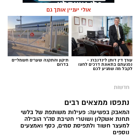
במהלך הפעילות נכנסו הכוחות למקום, שבו אותרו
אולי יעניין אותך גם
מספר חשודים אשר על פי החשד השתתפו
תגים:
נגד מחוללי פשיעה
במשחקי הימורים. בחיפוש שבוצע נתפסו מוצגים
שונים ששימשו, על פי החשד, לניהול ולהפעלת
הימורים בלתי חוקיים, ובהם מחשב ששימש
להפעלת משחקי בינגו, כרטיסי בינגו וכספים
במטבעות שונים.
עורך דין דותן לינדנברג -
תיקון והתקנה שערים חשמליים
נפגעתם בתאונת דרכים לחצו
בדרום
לקבל מה שמגיע לכם
בנוסף, נתפסו סכומי כסף במזומן, המחאות וציוד
נוסף הקשור, על פי החשד, להפעלת המקום.
חדשות
נתפסו ממצאים רבים
המאבק בפשיעה: פעילות משותפת של בלשי
תחנת אשקלון ושוטרי חטיבת סה"ר הובילה
למעצר חשוד ולתפיסת סמים, כסף ואמצעים
דוברות המשטרה
נוספים