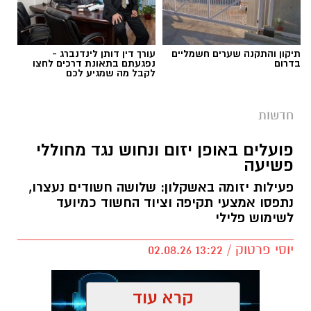
תיקון והתקנה שערים חשמליים
עורך דין דותן לינדנברג -
בדרום
נפגעתם בתאונת דרכים לחצו
לקבל מה שמגיע לכם
חדשות
פועלים באופן יזום ונחוש נגד מחוללי
פשיעה
פעילות יזומה באשקלון: שלושה חשודים נעצרו,
נתפסו אמצעי תקיפה וציוד החשוד כמיועד
דוברות המשטרה
לשימוש פלילי
במהלך פעילות יזומה של בלשי תחנת אשקלון
יוסי פרטוק / 13:22 02.08.26
בשיתוף לוחמי מג"ב דרום, בוצע חיפוש במבנה
בעיר אשקלון בעקבות חשד להפעלת מקום
הימורים בלתי חוקי.
קרא עוד