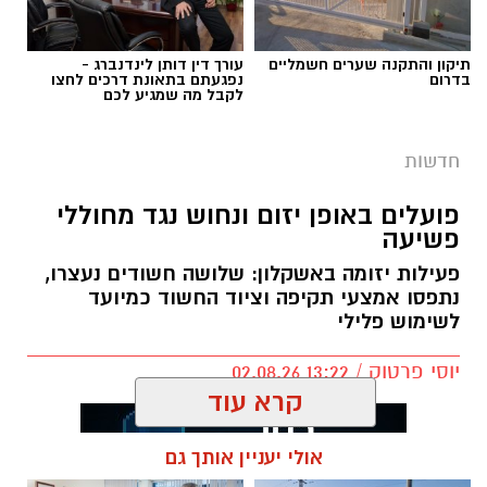
תיקון והתקנה שערים חשמליים
עורך דין דותן לינדנברג -
בדרום
נפגעתם בתאונת דרכים לחצו
לקבל מה שמגיע לכם
חדשות
פועלים באופן יזום ונחוש נגד מחוללי
פשיעה
פעילות יזומה באשקלון: שלושה חשודים נעצרו,
נתפסו אמצעי תקיפה וציוד החשוד כמיועד
דוברות המשטרה
לשימוש פלילי
במהלך פעילות יזומה של בלשי תחנת אשקלון
יוסי פרטוק / 13:22 02.08.26
בשיתוף לוחמי מג"ב דרום, בוצע חיפוש במבנה
בעיר אשקלון בעקבות חשד להפעלת מקום
הימורים בלתי חוקי.
קרא עוד