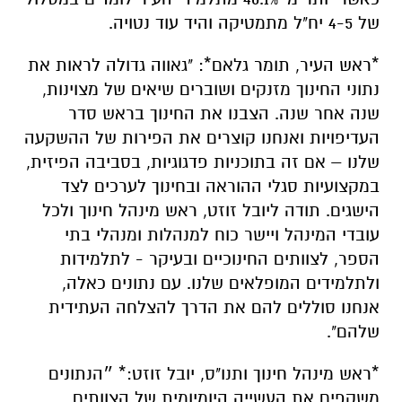
של 4-5 יח"ל מתמטיקה והיד עוד נטויה.
*ראש העיר, תומר גלאם*: "גאווה גדולה לראות את
נתוני החינוך מזנקים ושוברים שיאים של מצוינות,
שנה אחר שנה. הצבנו את החינוך בראש סדר
העדיפויות ואנחנו קוצרים את הפירות של ההשקעה
שלנו – אם זה בתוכניות פדגוגיות, בסביבה הפיזית,
במקצועיות סגלי ההוראה ובחינוך לערכים לצד
הישגים. תודה ליובל זוזט, ראש מינהל חינוך ולכל
עובדי המינהל ויישר כוח למנהלות ומנהלי בתי
הספר, לצוותים החינוכיים ובעיקר - לתלמידות
ולתלמידים המופלאים שלנו. עם נתונים כאלה,
אנחנו סוללים להם את הדרך להצלחה העתידית
שלהם".
*ראש מינהל חינוך ותנו"ס, יובל זוזט:* ״הנתונים
משקפים את העשייה היומיומית של הצוותים