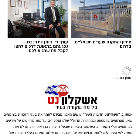
במהלך הפעילות נכנסו הכוחות למקום, שבו אותרו
אולי יעניין אותך גם
מספר חשודים אשר על פי החשד השתתפו
תגים:
נגד מחוללי פשיעה
במשחקי הימורים. בחיפוש שבוצע נתפסו מוצגים
שונים ששימשו, על פי החשד, לניהול ולהפעלת
הימורים בלתי חוקיים, ובהם מחשב ששימש
להפעלת משחקי בינגו, כרטיסי בינגו וכספים
במטבעות שונים.
תיקון והתקנה שערים חשמליים
עורך דין דותן לינדנברג -
בדרום
נפגעתם בתאונת דרכים לחצו
לקבל מה שמגיע לכם
בנוסף, נתפסו סכומי כסף במזומן, המחאות וציוד
נוסף הקשור, על פי החשד, להפעלת המקום.
טוען כתבה...
דוברות המשטרה
אנחנו ב ״אשקלונט חדשות העיר״ עושים מאמץ מצידנו לאתר את בעלי הזכויות בצילומים
במסגרת פעילות יזומה של בלשי יחידת יל"פ
שאנו מפרסמים בווטסאפ ובמהדורת הדוא"ל שלנו ומקפידים על מתן קרדיטים על מידעים