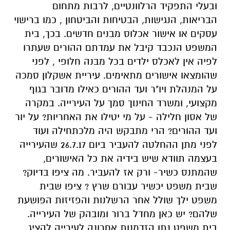
ובעלי התפקיד הרלוונטיים, לרבות מתחום
הבריאות, הנגישות, הבטיחות והביטחון , כמו ברישוי
עסקים או אישור אכלוס מבנים חדשים. בכך, בית
המשפט הנכבד קיבל את עמדתם ההורים שעתרו
לפיה אין לאכלס ילדים בכל מבנה חלופי , לפני
שהומצאו אישורים מתאימים. עיריית אשקלון סמכה
על המנהלת ויו"ר ועד ההורים כאילו מדובר בגוף
מקצועי, ומשרד החינוך סמך על העירייה. במקרה
של אסון חלילה - על מי יטילו את האחריות? על יור
ועד ההורים? הרי מתבקש היה מלכתחילה ועוד
לפני מתן ההחלטה להעביר ביום 26.7.17 שהעירייה
בעצמה תוודא שיש בידיה את כל האישורים,
שהמתנס כשיר- ורק אז להעביר. מה ציפו בדיוק?
שבית משפט יכשיר עבורם שרץ ? ציפו שבית
משפט ילך שולל אחר הרשלנות והפזיזות הפושעת
שלהם? יש כאן מחדל ברור ומובהק של העירייה.
בית משפט נתן הזדמנות אחרונה לעירייה להציג