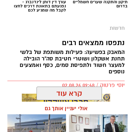
תיקון והתקנה שערים חשמליים
עורך דין דותן לינדנברג -
בדרום
נפגעתם בתאונת דרכים לחצו
לקבל מה שמגיע לכם
בנוסף, נתפסו סכומי כסף במזומן, המחאות וציוד
נוסף הקשור, על פי החשד, להפעלת המקום.
חדשות
נתפסו ממצאים רבים
המאבק בפשיעה: פעילות משותפת של בלשי
תחנת אשקלון ושוטרי חטיבת סה"ר הובילה
דוברות המשטרה
למעצר חשוד ולתפיסת סמים, כסף ואמצעים
נוספים
במסגרת פעילות יזומה של בלשי יחידת יל"פ
אשקלון נגד מחוללי פשיעה בעיר, זוהה רכב ובו
יוסי פרטוק / 09:48 02.08.26
מספר חשודים. הבלשים ביצעו מעקב אחר הרכב,
ולאחר זמן קצר עצרו אותו לבדיקת יושביו.
קרא עוד
במהלך החיפוש נתפס בתיק שנשא אחד החשודים
במסגרת הפעילות עוכבו לחקירה מפעילת המקום,
אקדח איירסופט, תחמושת תואמת, כיסוי פנים
מחזיק המקום ושני משתתפים נוספים שנכחו
אולי יעניין אותך גם
תגים:
נתפסו ממצאים רבים
וכפפות. בנוסף, בחיפוש שנערך ברכב אותרו
במקום. כלל המעורבים הועברו להמשך טיפול