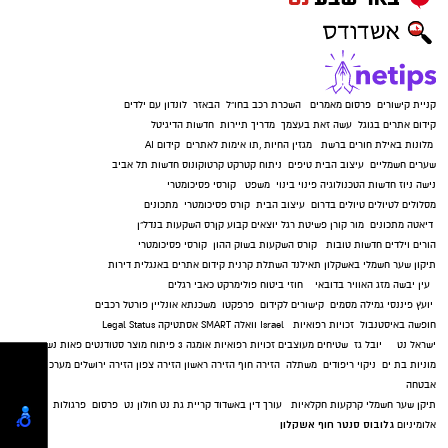
ביטחון הציבור".
מצ"ב תמונה
קרדיט: דוברות המשטרה.
קניית קישורים
פרסום מאמרים
השכרת רכב בחו"ל
הבאזר
לונדון עם ילדים
קידום אתרים בגוגל
עשה זאת בעצמך
מדריך תיירות
חדשות הדיגיטל
להורדת האפליקציה לחצו כאן
מלונות באילת
חורים ברשת
מגזין החיות
,
תו אימות לאתרים
קידום AI
שערים חשמליים
עיצוב הבית
טיפים
ניתוח קטרקט
קרטוקונוס
חדשות תל אביב
נישה ניוז
חדשות הטכנולוגיה
פינוי בינוי
משפט
קורסי פסיכומטרי
מסלולים לטיולים
טיולים בדרום
עיצוב הבית
קורס פסיכומטרי
מתכונים
דיאטה
מתכונים
מור קורן
פשיטת רגל
יוצאים קבוע
קןרס השקעות בנדל"ן
הורים וילדים
חדשות טובות
קורס השקעות בשוק ההון
קורסי פסיכומטרי
תיקון שער חשמלי באשקלון
תאילנד
השתלת קרנית
קידום אתרים באנגלית
דירות
עין יבשה
מזג האוויר בדובאי
חוזי ביטוח
פולימרקט
כאבי רגלים
יועץ פיננסי
גמילה מסמים
קישורים לקידום
פרפקטו
משכנתא אונליין
פורטל רכבים
חופשה באיסטנבול
זכויות רפואיות
Israel
וואלה SMART
אסתטיקה
Legal Status
ישראל נט
יובל גז
שטיחים מעוצבים
זכויות רפואיות
אומגה 3
פיתוח מוצר
סטודנטים
פאות נשים
מוניות בת ים
ניקוי ריפודים
משתלה
הזירה חוף
הזירה ראשון
הזירה צפון
הזירה ירושלים
מערכות
אבטחה
תיקן שער חשמלי
קרקעות חקלאיות
עורך דין באשדוד
קריית גת נט
חולון נט
פרסום
פרגולות
גלובוס סנטר חוף אשקלון
אלומיניום