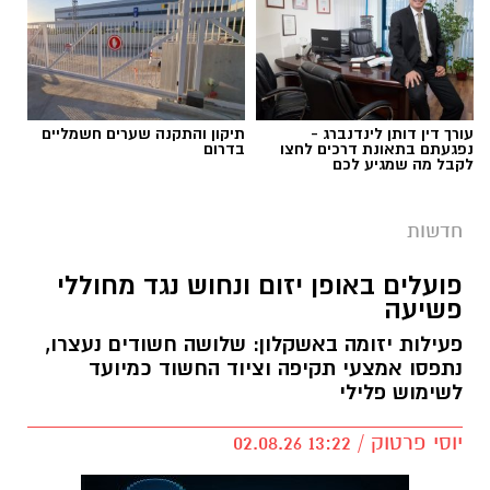
עורך דין דותן לינדנברג -
תיקון והתקנה שערים חשמליים
נפגעתם בתאונת דרכים לחצו
בדרום
לקבל מה שמגיע לכם
חדשות
פועלים באופן יזום ונחוש נגד מחוללי
פשיעה
פעילות יזומה באשקלון: שלושה חשודים נעצרו,
נתפסו אמצעי תקיפה וציוד החשוד כמיועד
דוברות המשטרה
לשימוש פלילי
במהלך פעילות יזומה של בלשי תחנת אשקלון
יוסי פרטוק / 13:22 02.08.26
בשיתוף לוחמי מג"ב דרום, בוצע חיפוש במבנה
בעיר אשקלון בעקבות חשד להפעלת מקום