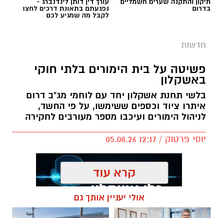
תיקון והתקנה שערים חשמליים
עורך דין דותן לינדנברג -
בדרום
נפגעתם בתאונת דרכים לחצו
לקבל מה שמגיע לכם
חדשות
פשיטה על בית הימורים בלתי חוקי
באשקלון
בלשי תחנת אשקלון יחד עם לוחמי מג"ב דרום
איתרו ציוד וכספים ששימשו, על פי החשד,
לניהול הימורים ועיכבו מספר מעורבים לחקירה
יוסי פרטוק / 12:17 05.08.26
קרא עוד
אולי יעניין אותך גם
תגים:
פשיטה על בית הימורים