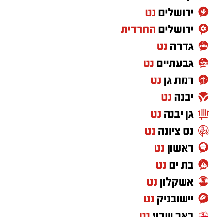
לבצע פעילות יזומה וממוקדת, לאתר מוקדים
הפועלים בניגוד לחוק ולפעול נגד המעורבים בהם,
במטרה לשמור על ביטחון הציבור ואיכות חייו".
מצ"ב תמונות.
קרדיט: דוברות המשטרה.
להורדת האפליקציה לחצו כאן
סגן מפקד תחנת אשקלון, רפ"ק דורון ששון, מסר:
"שוטרי ובלשי תחנת אשקלון פועלים באופן יזום
ונחוש נגד מחוללי פשיעה וגורמים עברייניים, תוך
הסתמכות על מודיעין איכותי ופעילות מבצעית
ממוקדת. נמשיך לפעול לסיכול עבירות אלימות
ולהרחקת אמצעי תקיפה מהמרחב הציבורי, למען