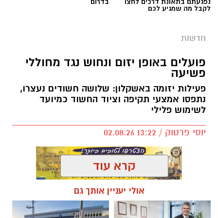
נפגעתם בתאונת דרכים לחצו
בדרום
לקבל מה שמגיע לכם
חדשות
פועלים באופן יזום ונחוש נגד מחוללי
פשיעה
פעילות יזומה באשקלון: שלושה חשודים נעצרו,
נתפסו אמצעי תקיפה וציוד החשוד כמיועד
דוברות המשטרה
לשימוש פלילי
במהלך פעילות יזומה של בלשי תחנת אשקלון
יוסי פרטוק / 13:22 02.08.26
בשיתוף לוחמי מג"ב דרום, בוצע חיפוש במבנה
בעיר אשקלון בעקבות חשד להפעלת מקום
הימורים בלתי חוקי.
קרא עוד
במהלך הפעילות נכנסו הכוחות למקום, שבו אותרו
אולי יעניין אותך גם
מספר חשודים אשר על פי החשד השתתפו
תגים:
נגד מחוללי פשיעה
במשחקי הימורים. בחיפוש שבוצע נתפסו מוצגים