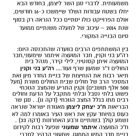
משמעותית. לדברי סגן השר ליצמן, בחודש הבא
יחלו בשטח עבודות השלד שיימשכו כ-16 חודשים,
אולם הפרוייקט כולו יסתיים ככל הנראה רק בסוף
שנת 2014 – עיכוב של למעלה משנתיים ממועד
סיום הבנייה המקורי.
בין המשתתפים הרבים בוועדה שהתכנסה היום:
רה"ע בני וקנין, חבר המועצה איתמר שימעוני,חבר
המועצה איתן קסנטיני, לילי קידר, מנהל בית
החולים ד"ר שמעון שרף ועוד....
רה"ע בני וקנין
תיאר רבות את הנחיצות של בניית החדר מיון ואת
המספר הרב של חולים שבית החולים משרת (מעל
500 אלף תושבים) וקנין התריע שהמצב הנוכחי
פשוט בלתי נסבל ובלתי מתקבל על הדעת וחולים
רבים מתו בגלל המצב הנוכחי (דקה 11). . סגן שר
הבריאות
ח"כ יצחק ליצמן
מאגודת ישראל שנראה
כעוס במיוחד עקץ את ראש העיר באומרו למה לא
נשמע קולך בשנתיים ורבע האחרונות (דקה 33) .
ח"כ המועצה
איתמר שמעוני
שפעל רבות לקידום
בניית חדר המיון הממוגן, שמעוני הבהיר לחברי