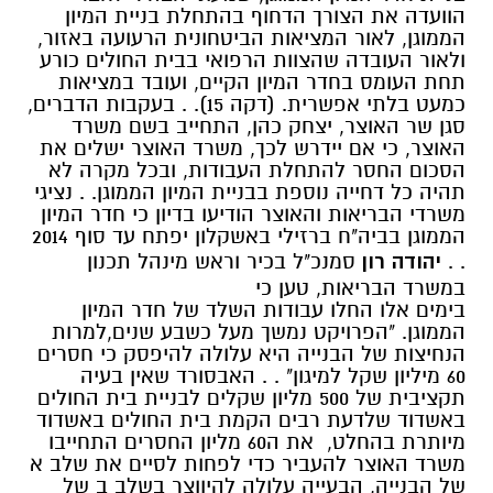
הוועדה את הצורך הדחוף בהתחלת בניית המיון
הממוגן, לאור המציאות הביטחונית הרעועה באזור,
ולאור העובדה שהצוות הרפואי בבית החולים כורע
תחת העומס בחדר המיון הקיים, ועובד במציאות
כמעט בלתי אפשרית. (דקה 15). . בעקבות הדברים,
סגן שר האוצר, יצחק כהן, התחייב בשם משרד
האוצר, כי אם יידרש לכך, משרד האוצר ישלים את
הסכום החסר להתחלת העבודות, ובכל מקרה לא
תהיה כל דחייה נוספת בבניית המיון הממוגן. . נציגי
משרדי הבריאות והאוצר הודיעו בדיון כי חדר המיון
הממוגן בביה"ח ברזילי באשקלון יפתח עד סוף 2014
. .
יהודה רון
סמנכ"ל בכיר וראש מינהל תכנון
במשרד הבריאות, טען כי
בימים אלו החלו עבודות השלד של חדר המיון
הממוגן. "הפרויקט נמשך מעל כשבע שנים,למרות
הנחיצות של הבנייה היא עלולה להיפסק כי חסרים
60 מיליון שקל למיגון" . . האבסורד שאין בעיה
תקציבית של 500 מליון שקלים לבניית בית החולים
באשדוד שלדעת רבים הקמת בית החולים באשדוד
מיותרת בהחלט, את ה60 מליון החסרים התחייבו
משרד האוצר להעביר כדי לפחות לסיים את שלב א
של הבנייה, הבעייה עלולה להיווצר בשלב ב של