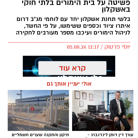
פשיטה על בית הימורים בלתי חוקי
באשקלון
בלשי תחנת אשקלון יחד עם לוחמי מג"ב דרום
איתרו ציוד וכספים ששימשו, על פי החשד,
לניהול הימורים ועיכבו מספר מעורבים לחקירה
יוסי פרטוק / 12:17 05.08.26
קרא עוד
אולי יעניין אותך גם
תגים:
פשיטה על בית הימורים
עורך דין דותן לינדנברג -
תיקון והתקנה שערים חשמליים