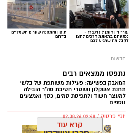
שונים ששימשו, על פי החשד, לניהול ולהפעלת
הימורים בלתי חוקיים, ובהם מחשב ששימש
להפעלת משחקי בינגו, כרטיסי בינגו וכספים
במטבעות שונים.
עורך דין דותן לינדנברג -
תיקון והתקנה שערים חשמליים
נפגעתם בתאונת דרכים לחצו
בדרום
לקבל מה שמגיע לכם
בנוסף, נתפסו סכומי כסף במזומן, המחאות וציוד
נוסף הקשור, על פי החשד, להפעלת המקום.
חדשות
נתפסו ממצאים רבים
המאבק בפשיעה: פעילות משותפת של בלשי
תחנת אשקלון ושוטרי חטיבת סה"ר הובילה
דוברות המשטרה
למעצר חשוד ולתפיסת סמים, כסף ואמצעים
נוספים
במסגרת פעילות יזומה של בלשי יחידת יל"פ
אשקלון נגד מחוללי פשיעה בעיר, זוהה רכב ובו
יוסי פרטוק / 09:48 02.08.26
מספר חשודים. הבלשים ביצעו מעקב אחר הרכב,
ולאחר זמן קצר עצרו אותו לבדיקת יושביו.