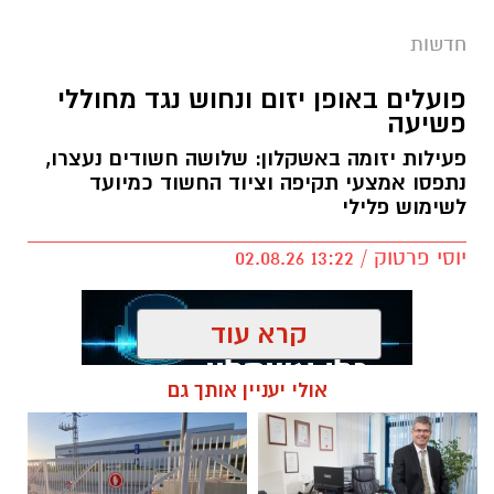
חדשות
פועלים באופן יזום ונחוש נגד מחוללי
פשיעה
פעילות יזומה באשקלון: שלושה חשודים נעצרו,
דוברות המשטרה
נתפסו אמצעי תקיפה וציוד החשוד כמיועד
לשימוש פלילי
במהלך פעילות יזומה של בלשי תחנת אשקלון
בשיתוף לוחמי מג"ב דרום, בוצע חיפוש במבנה
יוסי פרטוק / 13:22 02.08.26
בעיר אשקלון בעקבות חשד להפעלת מקום
הימורים בלתי חוקי.
קרא עוד
במהלך הפעילות נכנסו הכוחות למקום, שבו אותרו
מספר חשודים אשר על פי החשד השתתפו
אולי יעניין אותך גם
במשחקי הימורים. בחיפוש שבוצע נתפסו מוצגים
תגים:
נגד מחוללי פשיעה
שונים ששימשו, על פי החשד, לניהול ולהפעלת
הימורים בלתי חוקיים, ובהם מחשב ששימש