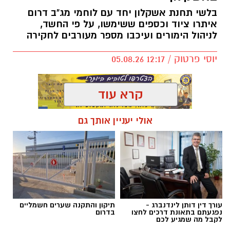
בלשי תחנת אשקלון יחד עם לוחמי מג"ב דרום
איתרו ציוד וכספים ששימשו, על פי החשד,
לניהול הימורים ועיכבו מספר מעורבים לחקירה
יוסי פרטוק / 12:17 05.08.26
קרא עוד
אולי יעניין אותך גם
תגים:
פשיטה על בית הימורים
עורך דין דותן לינדנברג -
תיקון והתקנה שערים חשמליים
נפגעתם בתאונת דרכים לחצו
בדרום
לקבל מה שמגיע לכם