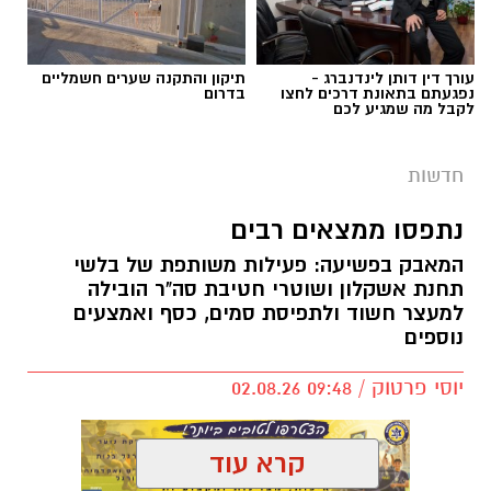
להפעלת משחקי בינגו, כרטיסי בינגו וכספים
במטבעות שונים.
עורך דין דותן לינדנברג -
תיקון והתקנה שערים חשמליים
בנוסף, נתפסו סכומי כסף במזומן, המחאות וציוד
נפגעתם בתאונת דרכים לחצו
בדרום
לקבל מה שמגיע לכם
נוסף הקשור, על פי החשד, להפעלת המקום.
חדשות
נתפסו ממצאים רבים
המאבק בפשיעה: פעילות משותפת של בלשי
תחנת אשקלון ושוטרי חטיבת סה"ר הובילה
למעצר חשוד ולתפיסת סמים, כסף ואמצעים
דוברות המשטרה
נוספים
במסגרת פעילות יזומה של בלשי יחידת יל"פ
יוסי פרטוק / 09:48 02.08.26
אשקלון נגד מחוללי פשיעה בעיר, זוהה רכב ובו
מספר חשודים. הבלשים ביצעו מעקב אחר הרכב,
ולאחר זמן קצר עצרו אותו לבדיקת יושביו.
קרא עוד
במסגרת הפעילות עוכבו לחקירה מפעילת המקום,