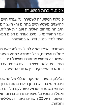
צילום: דוברות המשטרה
פעילות המשטרה לשמירה על שגרת חיים ב
להישגים משמעותיים בתחום זה- העצורים
הגבוהה מתחום האלימות ועבירות אמל"ח, 
עפ"י החשד פגעו וסיכנו אזרחים חפים מפש
העת לנגד עיננו", הדגישו במשטרה.
משטרת ישראל שמה לה ליעד למגר את מחו
אמל"ח והצתות, הכל במטרה למנוע פגיעה 
המשטרה שימוש מתוחכם ומושכל ביחידותיה
מתקדמים לשם מיצוי הדין עם גורמים עברי
במסגרת המאבקים בין ארגוני הפשיעה.
הלילה, במעמד המפקח הכללי של המשטרה ר
ניצב מוטי כהן, עת ניתן האות בתום תדרוך
ולוחמי משטרת ישראל כשחלקם מלווים גם
ואמל"ח, בוצע גל מעצרים נרחב בדרום הא
המשטרה על 33 חשודים בעבירות 
והצתות.