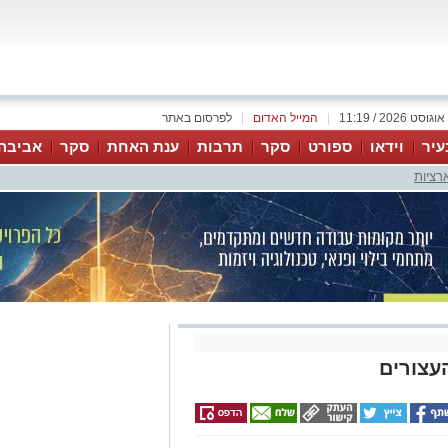
|
המייל האדום
|
לפרסום באתר
עיר
וידאו
ספורט
סקר
תרבות
ענת האחת
סקר
אביבה
רציות
עצורים