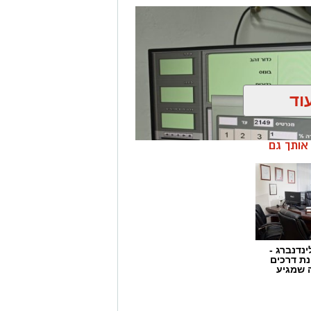
וד
ן אותך גם
ינדנברג -
ת דרכים
 שמגיע
ן בשיתוף לוחמי מג"ב דרום, בוצע