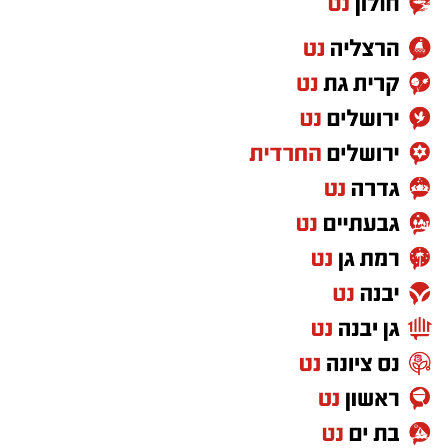
לחייהם, נעצרו והועברו לחקירה בתחנת המשטרה.
הרכב נתפס והועבר להמשך טיפול במסגרת
להורדת האפליקציה לחצו כאן
החקירה.
סגן מפקד תחנת אשקלון, רפ"ק דורון ששון, מסר:
"שוטרי ובלשי תחנת אשקלון פועלים באופן יזום
ונחוש נגד מחוללי פשיעה וגורמים עברייניים, תוך