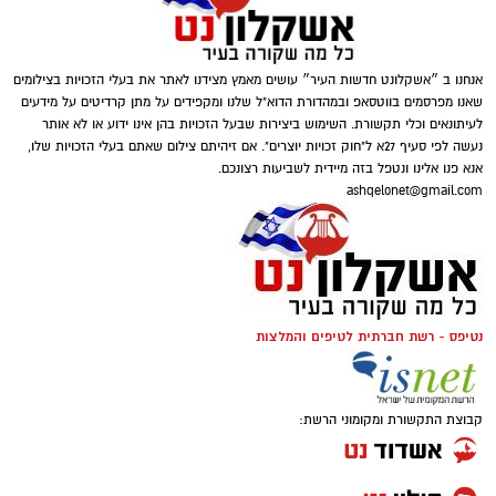
במסגרת הפעילות עוכבו לחקירה מפעילת המקום,
מחזיק המקום ושני משתתפים נוספים שנכחו
במקום. כלל המעורבים הועברו להמשך טיפול
אנחנו ב ״אשקלונט חדשות העיר״ עושים מאמץ מצידנו לאתר את בעלי הזכויות בצילומים
וחקירה בתחנת המשטרה.
שאנו מפרסמים בווטסאפ ובמהדורת הדוא"ל שלנו ומקפידים על מתן קרדיטים על מידעים
דוברות המשטרה
לעיתונאים וכלי תקשורת. השימוש ביצירות שבעל הזכויות בהן אינו ידוע או לא אותר
נעשה לפי סעיף 27א ל"חוק זכויות יוצרים". אם זיהיתם צילום שאתם בעלי הזכויות שלו,
החקירה נמשכת.
במסגרת פעילות יזומה של בלשי יחידת יל"פ
אנא פנו אלינו ונטפל בזה מיידית לשביעות רצונכם.
אשקלון נגד מחוללי פשיעה בעיר, זוהה רכב ובו
ashqelonet@gmail.com
סגן מפקד תחנת אשקלון, רפ"ק דורון ששון, מסר:
מספר חשודים. הבלשים ביצעו מעקב אחר הרכב,
"תחנת אשקלון פועלת באופן נחוש ועקבי נגד
ולאחר זמן קצר עצרו אותו לבדיקת יושביו.
תופעת ההימורים הבלתי חוקיים, המהווה כר פורה
לפעילות עבריינית ופוגעת בסדר הציבורי. נמשיך
במהלך החיפוש נתפס בתיק שנשא אחד החשודים
לבצע פעילות יזומה וממוקדת, לאתר מוקדים
אקדח איירסופט, תחמושת תואמת, כיסוי פנים
נטיפס - רשת חברתית לטיפים והמלצות
הפועלים בניגוד לחוק ולפעול נגד המעורבים בהם,
וכפפות. בנוסף, בחיפוש שנערך ברכב אותרו
במטרה לשמור על ביטחון הציבור ואיכות חייו".
ונתפסו מצ'טה, סכין קומנדו, פטיש, אקדח טייזר
קבוצת התקשורת ומקומוני הרשת:
ומספר טלפונים ניידים.
מצ"ב תמונות.
קרדיט: דוברות המשטרה.
שלושת החשודים, תושבי הדרום בשנות ה-20