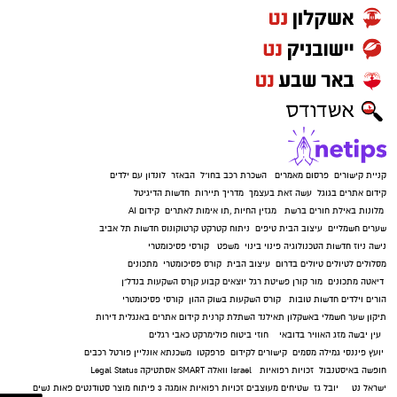
הסתמכות על מודיעין איכותי ופעילות מבצעית
ממוקדת. נמשיך לפעול לסיכול עבירות אלימות
ולהרחקת אמצעי תקיפה מהמרחב הציבורי, למען
ביטחון הציבור".
מצ"ב תמונה
קרדיט: דוברות המשטרה.
קניית קישורים
פרסום מאמרים
השכרת רכב בחו"ל
הבאזר
לונדון עם ילדים
קידום אתרים בגוגל
עשה זאת בעצמך
מדריך תיירות
חדשות הדיגיטל
להורדת האפליקציה לחצו כאן
מלונות באילת
חורים ברשת
מגזין החיות
,
תו אימות לאתרים
קידום AI
שערים חשמליים
עיצוב הבית
טיפים
ניתוח קטרקט
קרטוקונוס
חדשות תל אביב
נישה ניוז
חדשות הטכנולוגיה
פינוי בינוי
משפט
קורסי פסיכומטרי
מסלולים לטיולים
טיולים בדרום
עיצוב הבית
קורס פסיכומטרי
מתכונים
דיאטה
מתכונים
מור קורן
פשיטת רגל
יוצאים קבוע
קןרס השקעות בנדל"ן
הורים וילדים
חדשות טובות
קורס השקעות בשוק ההון
קורסי פסיכומטרי
תיקון שער חשמלי באשקלון
תאילנד
השתלת קרנית
קידום אתרים באנגלית
דירות
עין יבשה
מזג האוויר בדובאי
חוזי ביטוח
פולימרקט
כאבי רגלים
יועץ פיננסי
גמילה מסמים
קישורים לקידום
פרפקטו
משכנתא אונליין
פורטל רכבים
חופשה באיסטנבול
זכויות רפואיות
Israel
וואלה SMART
אסתטיקה
Legal Status
ישראל נט
יובל גז
שטיחים מעוצבים
זכויות רפואיות
אומגה 3
פיתוח מוצר
סטודנטים
פאות נשים