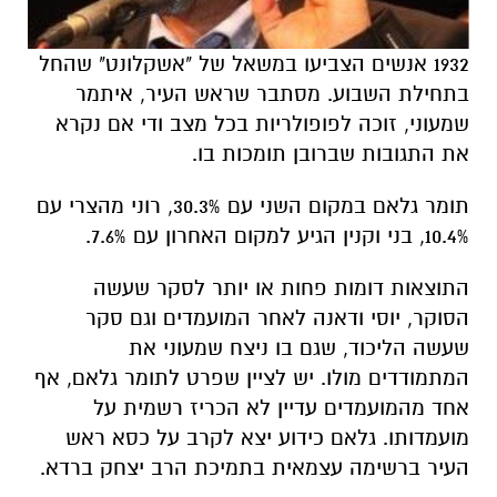
1932 אנשים הצביעו במשאל של "אשקלונט" שהחל
בתחילת השבוע. מסתבר שראש העיר, איתמר
שמעוני, זוכה לפופולריות בכל מצב ודי אם נקרא
את התגובות שברובן תומכות בו.
תומר גלאם במקום השני עם 30.3%, רוני מהצרי עם
10.4%, בני וקנין הגיע למקום האחרון עם 7.6%.
התוצאות דומות פחות או יותר לסקר שעשה
הסוקר, יוסי ודאנה לאחר המועמדים וגם סקר
שעשה הליכוד, שגם בו ניצח שמעוני את
המתמודדים מולו. יש לציין שפרט לתומר גלאם, אף
אחד מהמועמדים עדיין לא הכריז רשמית על
מועמדותו. גלאם כידוע יצא לקרב על כסא ראש
העיר ברשימה עצמאית בתמיכת הרב יצחק ברדא.