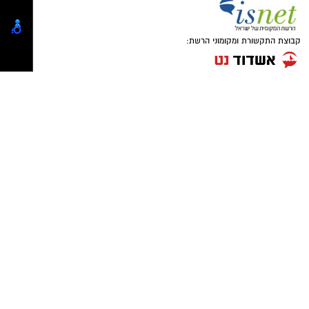
במטרה לשמור על ביטחון הציבור ואיכות חייו".
מצ"ב תמונות.
קרדיט: דוברות המשטרה.
להורדת האפליקציה לחצו כאן
סגן מפקד תחנת אשקלון, רפ"ק דורון ששון, מסר:
"שוטרי ובלשי תחנת אשקלון פועלים באופן יזום
ונחוש נגד מחוללי פשיעה וגורמים עברייניים, תוך
הסתמכות על מודיעין איכותי ופעילות מבצעית
ממוקדת. נמשיך לפעול לסיכול עבירות אלימות
ולהרחקת אמצעי תקיפה מהמרחב הציבורי, למען
ביטחון הציבור".