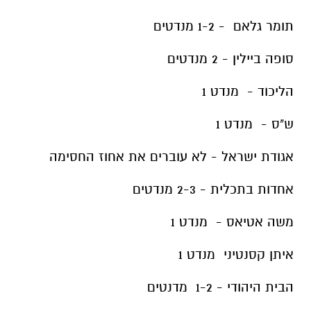
אחדות בתכלית - 2-3 מנדטים
משה אטיאס - מנדט 1
איתן קסנטיני מנדט 1
הבית היהודי - 1-2 מדנטים
לא החליטו 4-6 מנדטים
לא יצביעו 1-2 מנדטים
מסרבים לענות - מנדט אחד
יתכן ששר הפנים, אריה דרעי, יגדיל את כמות חברי
המועצה באשקלון ל - 25 חברים לאחר שעד עכשיו
היו 23 חברי מועצה.