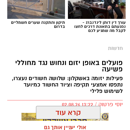
פעילות יזומה באשקלון: שלושה חשודים נעצרו,
נתפסו אמצעי תקיפה וציוד החשוד כמיועד
דוברות המשטרה
לשימוש פלילי
במהלך פעילות יזומה של בלשי תחנת אשקלון
יוסי פרטוק / 13:22 02.08.26
בשיתוף לוחמי מג"ב דרום, בוצע חיפוש במבנה
קרא עוד
בעיר אשקלון בעקבות חשד להפעלת מקום
הימורים בלתי חוקי.
אולי יעניין אותך גם
במהלך הפעילות נכנסו הכוחות למקום, שבו אותרו
מספר חשודים אשר על פי החשד השתתפו
תגים:
נגד מחוללי פשיעה
במשחקי הימורים. בחיפוש שבוצע נתפסו מוצגים
שונים ששימשו, על פי החשד, לניהול ולהפעלת
הימורים בלתי חוקיים, ובהם מחשב ששימש
להפעלת משחקי בינגו, כרטיסי בינגו וכספים
תיקון והתקנה שערים חשמליים
עורך דין דותן לינדנברג -
בדרום
נפגעתם בתאונת דרכים לחצו
במטבעות שונים.
לקבל מה שמגיע לכם
בנוסף, נתפסו סכומי כסף במזומן, המחאות וציוד