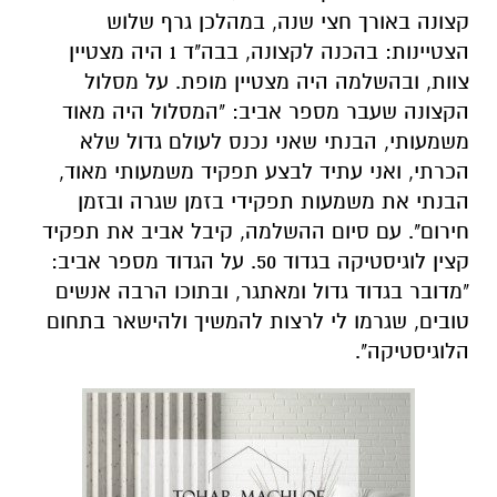
קצונה באורך חצי שנה, במהלכן גרף שלוש
הצטיינות: בהכנה לקצונה, בבה"ד 1 היה מצטיין
צוות, ובהשלמה היה מצטיין מופת. על מסלול
הקצונה שעבר מספר אביב: "המסלול היה מאוד
משמעותי, הבנתי שאני נכנס לעולם גדול שלא
הכרתי, ואני עתיד לבצע תפקיד משמעותי מאוד,
הבנתי את משמעות תפקידי בזמן שגרה ובזמן
חירום". עם סיום ההשלמה, קיבל אביב את תפקיד
קצין לוגיסטיקה בגדוד 50. על הגדוד מספר אביב:
"מדובר בגדוד גדול ומאתגר, ובתוכו הרבה אנשים
טובים, שגרמו לי לרצות להמשיך ולהישאר בתחום
הלוגיסטיקה".
למעשה, בתפקידו אביב אחראי לתת ללוחם אורך
נשימה לזמן רב במערך, וכך לשמור על רציפות
לחימה, לתת אספקה ללוחמים בשטח. התפקיד