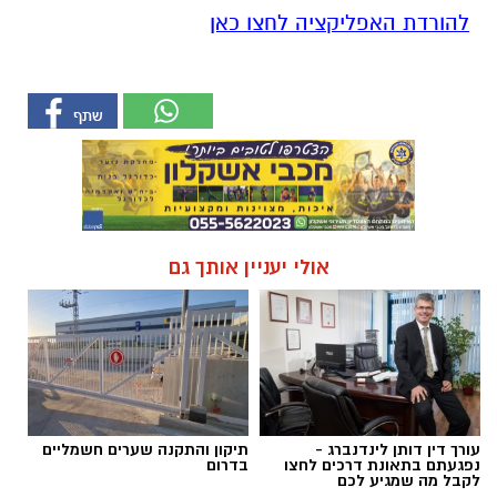
עורך דין דותן לינדנברג -
תיקון והתקנה שערים חשמליים
נפגעתם בתאונת דרכים לחצו
בדרום
לקבל מה שמגיע לכם
חדשות
פשיטה על בית הימורים בלתי חוקי
באשקלון
בלשי תחנת אשקלון יחד עם לוחמי מג"ב דרום
איתרו ציוד וכספים ששימשו, על פי החשד,
לניהול הימורים ועיכבו מספר מעורבים לחקירה
יוסי פרטוק / 12:17 05.08.26