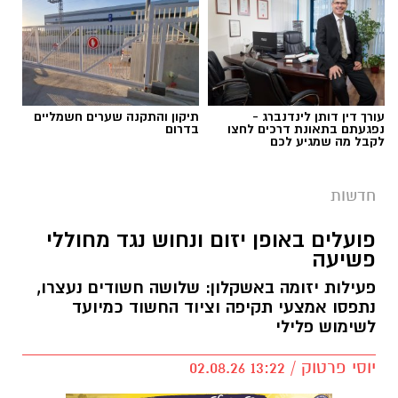
עורך דין דותן לינדנברג -
תיקון והתקנה שערים חשמליים
נפגעתם בתאונת דרכים לחצו
בדרום
לקבל מה שמגיע לכם
חדשות
פועלים באופן יזום ונחוש נגד מחוללי
פשיעה
פעילות יזומה באשקלון: שלושה חשודים נעצרו,
דוברות המשטרה
נתפסו אמצעי תקיפה וציוד החשוד כמיועד
לשימוש פלילי
במהלך פעילות יזומה של בלשי תחנת אשקלון
בשיתוף לוחמי מג"ב דרום, בוצע חיפוש במבנה
יוסי פרטוק / 13:22 02.08.26
בעיר אשקלון בעקבות חשד להפעלת מקום