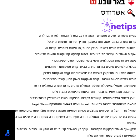
מצ"ב תמונה
קרדיט: דוברות המשטרה.
קניית קישורים
פרסום מאמרים
השכרת רכב בחו"ל
הבאזר
לונדון עם ילדים
להורדת האפליקציה לחצו כאן
קידום אתרים בגוגל
עשה זאת בעצמך
מדריך תיירות
חדשות הדיגיטל
מלונות באילת
חורים ברשת
מגזין החיות
,
תו אימות לאתרים
קידום AI
שערים חשמליים
עיצוב הבית
טיפים
ניתוח קטרקט
קרטוקונוס
חדשות תל אביב
נישה ניוז
חדשות הטכנולוגיה
פינוי בינוי
משפט
קורסי פסיכומטרי
מסלולים לטיולים
טיולים בדרום
עיצוב הבית
קורס פסיכומטרי
מתכונים
דיאטה
מתכונים
מור קורן
פשיטת רגל
יוצאים קבוע
קןרס השקעות בנדל"ן
הורים וילדים
חדשות טובות
קורס השקעות בשוק ההון
קורסי פסיכומטרי
תיקון שער חשמלי באשקלון
תאילנד
השתלת קרנית
קידום אתרים באנגלית
דירות
עין יבשה
מזג האוויר בדובאי
חוזי ביטוח
פולימרקט
כאבי רגלים
יועץ פיננסי
גמילה מסמים
קישורים לקידום
פרפקטו
משכנתא אונליין
פורטל רכבים
חופשה באיסטנבול
זכויות רפואיות
Israel
וואלה SMART
אסתטיקה
Legal Status
ישראל נט
יובל גז
שטיחים מעוצבים
זכויות רפואיות
אומגה 3
פיתוח מוצר
סטודנטים
פאות נשים
מוניות בת ים
ניקוי ריפודים
משתלה
הזירה חוף
הזירה ראשון
הזירה צפון
הזירה ירושלים
מערכות
אבטחה
תיקן שער חשמלי
קרקעות חקלאיות
עורך דין באשדוד
קריית גת נט
חולון נט
פרסום
פרגולות
גלובוס סנטר חוף אשקלון
אלומיניום