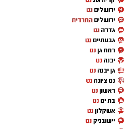
הפועלים בניגוד לחוק ולפעול נגד המעורבים בהם,
במטרה לשמור על ביטחון הציבור ואיכות חייו".
מצ"ב תמונות.
קרדיט: דוברות המשטרה.
להורדת האפליקציה לחצו כאן
סגן מפקד תחנת אשקלון, רפ"ק דורון ששון, מסר:
"שוטרי ובלשי תחנת אשקלון פועלים באופן יזום
ונחוש נגד מחוללי פשיעה וגורמים עברייניים, תוך
הסתמכות על מודיעין איכותי ופעילות מבצעית
ממוקדת. נמשיך לפעול לסיכול עבירות אלימות
ולהרחקת אמצעי תקיפה מהמרחב הציבורי, למען
ביטחון הציבור".