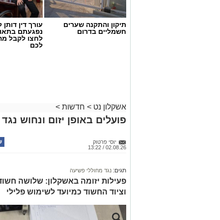
תיקון והתקנה שערים
עורך דין דותן ל
חשמליים בדרום
נפגעתם בתאונ
לחצו לקבל מה
דוברות המשטרה
לכם
במהלך פעילות יזומה של בלשי תחנת אשקלו
חיפוש במבנה בעיר אשקלון בעקבות חשד ל
במהלך הפעילות נכנסו הכוחות למקום, שב
החשד השתתפו במשחקי הימורים. בחיפוש 
אשקלון נט
>
חדשות
>
על פי החשד, לניהול ולהפעלת הימורים ב
פועלים באופן יזום ונחוש נגד
להפעלת משחקי בינגו, כרטיסי בינגו וכספ
בנוסף, נתפסו סכומי כסף במזומן, המחאות 
יוסי פרטוק
02.08.26 / 13:22
להפעלת המקום.
במסגרת הפעילות עוכבו לחקירה מפעילת 
תגים:
נגד מחוללי פשיעה
נוספים שנכחו במקום. כלל המעורבים הוע
פעילות יזומה באשקלון: שלושה חשוד
המשטרה.
וציוד החשוד כמיועד לשימוש פלילי
החקירה נמשכת.