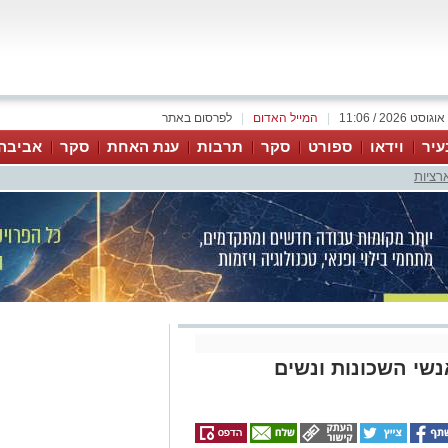
|
המייל האדום
|
לפרסום באתר
עיר
וידאו
ספורט
סקר
תרבות
ענת האחת
סקר
אביבה
רציות
שי השכונות ונשים