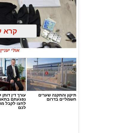
סגן מפקד תחנת אשקלון, רפ"ק דורון ששון,
ועקבי נגד תופעת ההימורים הבלתי חוקיים,
ופוגעת בסדר הציבורי. נמשיך לבצע פעילו
הפועלים בניגוד לחוק ולפעול נגד המעורב
הציבור ואיכות חייו".
קרא ע
מצ"ב תמונות.
קרדיט: דוברות המשטרה.
אולי יעניי
להורדת האפליקציה לחצו כאן
תיקון והתקנה שערים
עורך דין דותן ל
חשמליים בדרום
נפגעתם בתאונ
לחצו לקבל מה
דוברות המשטרה
לכם
במסגרת פעילות יזומה של בלשי יחידת יל"פ
רכב ובו מספר חשודים. הבלשים ביצעו מעק
לבדיקת יושביו.