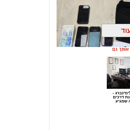
 מסר: "תחנת אשקלון פועלת באופן נחוש
 המהווה כר פורה לפעילות עבריינית
ת יזומה וממוקדת, לאתר מוקדים
ים בהם, במטרה לשמור על ביטחון
וד
ן אותך גם
ינדנברג -
ת דרכים
 שמגיע
 אשקלון נגד מחוללי פשיעה בעיר, זוהה
ב אחר הרכב, ולאחר זמן קצר עצרו אותו