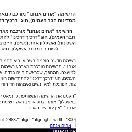
הרשימה "אחים אנחנו" מורכבת מארב
ממדינות חבר העמים), חוג "דרכיך דרכ
הרשימה "אחים אנחנו" מורכבת מארב
חבר העמים), חוג "דרכיך דרכינו" להת
השכונות) ואשקלון אחת (נשים). חיים 
לשעבר במרחב אשקלון, חוזר ב
רשימה חדשה הוקמה השבוע והיא תתמודד 
אנחנו". הרשימה מורכבת מארבע רשימות 
למועצה. המהפך, שבראשה חיים ברדה, אק
העמים, חוג "דרכך דרכנו" להתחדשות רעיו
צור, הפועלת למען נשים ואימהות חד הוריו
"הקמנו את הרשימה המשותפת כי נמאס לנו
באשקלון", אומר יצחק ארמן, ראש רשימת
אנחנו". "אין עוד עיר בארץ
[caption id="attachment_29837" align="alignright" width="300"]
אחים אנחנו