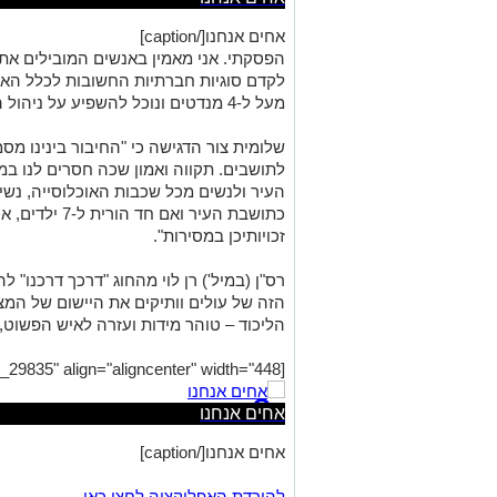
אחים אנחנו[/caption]
הפסקתי. אני מאמין באנשים המובילים את 
לקדם סוגיות חברתיות החשובות לכלל האוכ
מעל ל-4 מנדטים ונוכל להשפיע על ניהול העיר".
שלומית צור הדגישה כי "החיבור בינינו מס
לתושבים. תקווה ואמון שכה חסרים לנו במ
העיר ולנשים מכל שכבות האוכלוסייה, נשים 
כתושבת העיר וא
זכויותיכן במסירות".
רס"ן (במיל') רן לוי מהחוג "דרכך דרכנו" ל
הליכוד – טוהר מידות ועזרה לאיש הפשוט, 
[caption id="attachment_29835" align="aligncenter" width="448"]
אחים אנחנו
אחים אנחנו[/caption]
להורדת האפליקציה לחצו כאן