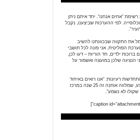
רשימת "אחים אנחנו". יחד איתם ניתן
לוסייה. לפי ההערכות שביצענו, נקבל
מל את התקווה שבכוונתנו להשיב
ערכת הפוליטית. אני פונה לכל תושבי
ברוכות ילדים, חד הוריות – דעו לכן,
ם חד הורית ל-7 ילדים, אני הנציגה שלכן במועצה ואשמור על
התחדשות רעיונות: "אנו רואים באיחוד
הזה של עולים וותיקים את היישום של המצע, שמלווה אותנה זה 25 שנה במרכז
שקולו לא נשמע".