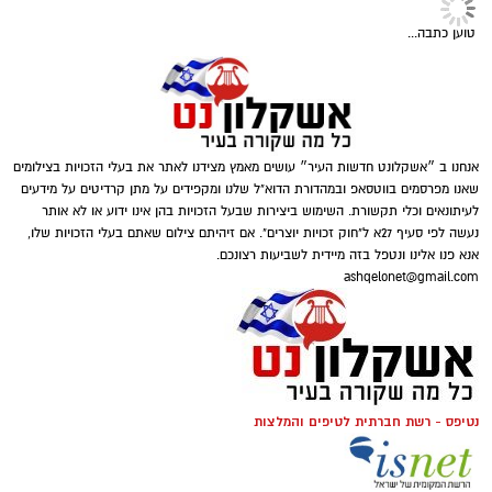
טוען כתבה...
אנחנו ב ״אשקלונט חדשות העיר״ עושים מאמץ מצידנו לאתר את בעלי הזכויות בצילומים
שאנו מפרסמים בווטסאפ ובמהדורת הדוא"ל שלנו ומקפידים על מתן קרדיטים על מידעים
לעיתונאים וכלי תקשורת. השימוש ביצירות שבעל הזכויות בהן אינו ידוע או לא אותר
נעשה לפי סעיף 27א ל"חוק זכויות יוצרים". אם זיהיתם צילום שאתם בעלי הזכויות שלו,
אנא פנו אלינו ונטפל בזה מיידית לשביעות רצונכם.
ashqelonet@gmail.com
נטיפס - רשת חברתית לטיפים והמלצות