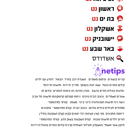
קניית קישורים
פרסום מאמרים
השכרת רכב בחו"ל
הבאזר
לונדון עם ילדים
קידום אתרים בגוגל
עשה זאת בעצמך
מדריך תיירות
חדשות הדיגיטל
מלונות באילת
חורים ברשת
מגזין החיות
,
תו אימות לאתרים
קידום AI
שערים חשמליים
עיצוב הבית
טיפים
ניתוח קטרקט
קרטוקונוס
חדשות תל אביב
נישה ניוז
חדשות הטכנולוגיה
פינוי בינוי
משפט
קורסי פסיכומטרי
מסלולים לטיולים
טיולים בדרום
עיצוב הבית
קורס פסיכומטרי
מתכונים
דיאטה
מתכונים
מור קורן
פשיטת רגל
יוצאים קבוע
קןרס השקעות בנדל"ן
הורים וילדים
חדשות טובות
קורס השקעות בשוק ההון
קורסי פסיכומטרי
תיקון שער חשמלי באשקלון
תאילנד
השתלת קרנית
קידום אתרים באנגלית
דירות