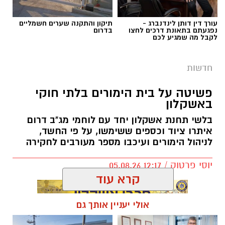
עורך דין דותן לינדנברג -
תיקון והתקנה שערים חשמליים
נפגעתם בתאונת דרכים לחצו
בדרום
לקבל מה שמגיע לכם
חדשות
פשיטה על בית הימורים בלתי חוקי
באשקלון
בלשי תחנת אשקלון יחד עם לוחמי מג"ב דרום
דוברות המשטרה
איתרו ציוד וכספים ששימשו, על פי החשד,
לניהול הימורים ועיכבו מספר מעורבים לחקירה
במסגרת פעילות יזומה של בלשי תחנת אשקלון
למאבק בעבירות סמים ובהחזקת אמצעי תקיפה,
יוסי פרטוק / 12:17 05.08.26
בוצע חיפוש בבית וברכב בעיר.
קרא עוד
במהלך החיפוש נתפס חומר החשוד כסם מסוכן
אולי יעניין אותך גם
מסוג קריסטל, במשקל של כ-133.9 גרם ברוטו,
אקדח איירסופט, אגרופן וסכום כסף מזומן בסך