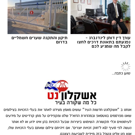
תגים:
פשיטה על בית הימורים
כ-8,700 ש"ח.
במסגרת החקירה עוכבו לחקירה שלושה חשודים,
תושבי העיר - שני גברים ואישה.
עורך דין דותן לינדנברג -
תיקון והתקנה שערים חשמליים
נפגעתם בתאונת דרכים לחצו
בדרום
לקבל מה שמגיע לכם
טוען כתבה...
דוברות המשטרה
אנחנו ב ״אשקלונט חדשות העיר״ עושים מאמץ מצידנו לאתר את בעלי הזכויות בצילומים
שאנו מפרסמים בווטסאפ ובמהדורת הדוא"ל שלנו ומקפידים על מתן קרדיטים על מידעים
לעיתונאים וכלי תקשורת. השימוש ביצירות שבעל הזכויות בהן אינו ידוע או לא אותר
במהלך פעילות יזומה של בלשי תחנת אשקלון
*משטרת ישראל פועלת בנחישות ובאופן יומיומי נגד
נעשה לפי סעיף 27א ל"חוק זכויות יוצרים". אם זיהיתם צילום שאתם בעלי הזכויות שלו,
בשיתוף לוחמי מג"ב דרום, בוצע חיפוש במבנה
מחוללי פשיעה ועבירות סמים. תפיסת הסמים,
אנא פנו אלינו ונטפל בזה מיידית לשביעות רצונכם.