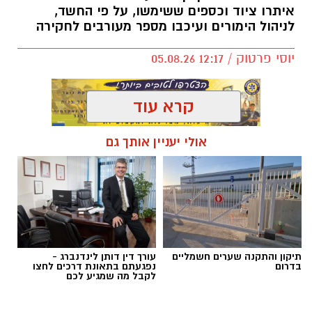
איתרו ציוד וכספים ששימשו, על פי החשד,
לניהול הימורים ועיכבו מספר מעורבים לחקירה
יוסי פרטוק / 12:17 05.08.26
קרא עוד
אולי יעניין אותך גם
תגים:
פשיטה על בית הימורים
תיקון והתקנה שערים חשמליים
עורך דין דותן לינדנברג -
בדרום
נפגעתם בתאונת דרכים לחצו
לקבל מה שמגיע לכם