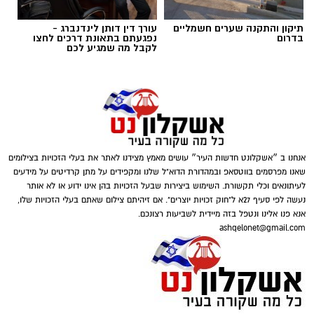
במטבעות שונים.
תיקון והתקנה שערים חשמליים
עורך דין דותן לינדנברג -
בנוסף, נתפסו סכומי כסף במזומן, המחאות וציוד
בדרום
נפגעתם בתאונת דרכים לחצו
לקבל מה שמגיע לכם
נוסף הקשור, על פי החשד, להפעלת המקום.
אנחנו ב ״אשקלונט חדשות העיר״ עושים מאמץ מצידנו לאתר את בעלי הזכויות בצילומים
שאנו מפרסמים בווטסאפ ובמהדורת הדוא"ל שלנו ומקפידים על מתן קרדיטים על מידעים
דוברות המשטרה
לעיתונאים וכלי תקשורת. השימוש ביצירות שבעל הזכויות בהן אינו ידוע או לא אותר
נעשה לפי סעיף 27א ל"חוק זכויות יוצרים". אם זיהיתם צילום שאתם בעלי הזכויות שלו,
במסגרת פעילות יזומה של בלשי יחידת יל"פ
אנא פנו אלינו ונטפל בזה מיידית לשביעות רצונכם.
אשקלון נגד מחוללי פשיעה בעיר, זוהה רכב ובו
ashqelonet@gmail.com
מספר חשודים. הבלשים ביצעו מעקב אחר הרכב,
ולאחר זמן קצר עצרו אותו לבדיקת יושביו.
במסגרת הפעילות עוכבו לחקירה מפעילת המקום,
מחזיק המקום ושני משתתפים נוספים שנכחו
במהלך החיפוש נתפס בתיק שנשא אחד החשודים