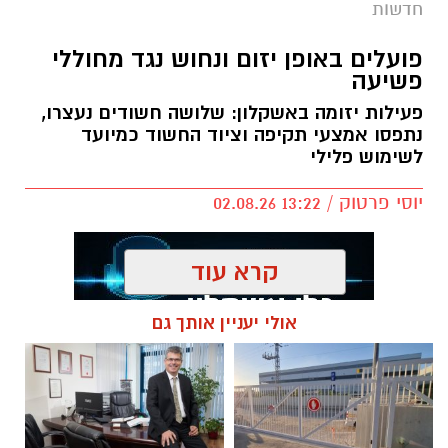
חדשות
פועלים באופן יזום ונחוש נגד מחוללי
פשיעה
פעילות יזומה באשקלון: שלושה חשודים נעצרו,
דוברות המשטרה
נתפסו אמצעי תקיפה וציוד החשוד כמיועד
לשימוש פלילי
במהלך פעילות יזומה של בלשי תחנת אשקלון
בשיתוף לוחמי מג"ב דרום, בוצע חיפוש במבנה
יוסי פרטוק / 13:22 02.08.26
בעיר אשקלון בעקבות חשד להפעלת מקום
הימורים בלתי חוקי.
קרא עוד
במהלך הפעילות נכנסו הכוחות למקום, שבו אותרו
מספר חשודים אשר על פי החשד השתתפו
אולי יעניין אותך גם
במשחקי הימורים. בחיפוש שבוצע נתפסו מוצגים
תגים:
נגד מחוללי פשיעה
שונים ששימשו, על פי החשד, לניהול ולהפעלת
הימורים בלתי חוקיים, ובהם מחשב ששימש
להפעלת משחקי בינגו, כרטיסי בינגו וכספים