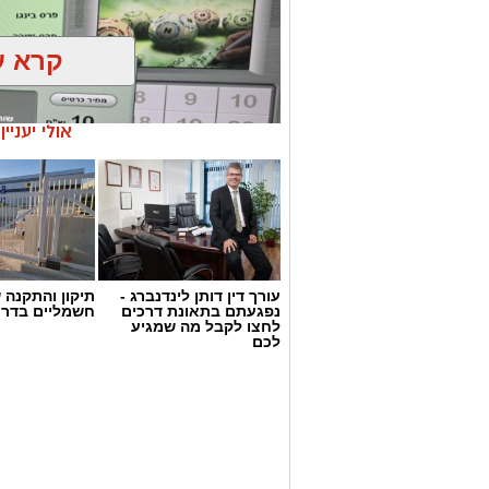
קרא ע
אולי יעניי
עורך דין דותן לינדנברג -
תיקון והתקנה 
נפגעתם בתאונת דרכים
חשמליים בדרו
לחצו לקבל מה שמגיע
דוברות המשטרה
לכם
במהלך פעילות יזומה של בלשי תחנת אשקלו
חיפוש במבנה בעיר אשקלון בעקבות חשד ל
במהלך הפעילות נכנסו הכוחות למקום, שב
החשד השתתפו במשחקי הימורים. בחיפוש 
על פי החשד, לניהול ולהפעלת הימורים ב