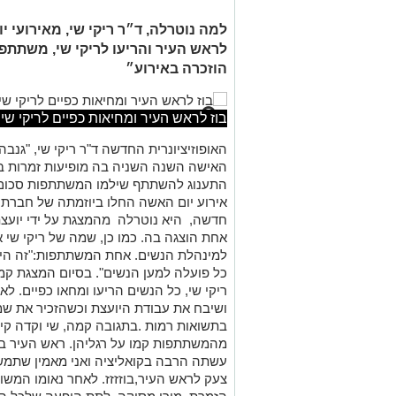
למה נוטרלה, ד״ר ריקי שי, מאירועי י
לראש העיר והריעו לריקי שי, משתתפ
הוזכרה באירוע״
בוז לראש העיר ומחיאות כפיים לריקי שי
האישה השנה השניה בה מופיעות זמרות בק
התענוג להשתתף שילמו המשתתפות סכום של 30 ש
אירוע יום האשה החלו ביוזמתה של חברת ה
חדשה, היא נוטרלה מהמצגת על ידי יועצת 
אחת הוצגה בה. כמו כן, שמה של ריקי שי
למינהלת הנשים. אחת המשתתפות:"זה היה 
כל פועלה למען הנשים". בסיום המצגת ק
ריקי שי, כל הנשים הריעו ומחאו כפיים. ל
ושיבח את עבודת היועצת וכשהזכיר את שמ
בתשואות רמות .בתגובה קמה, שי וקדה קי
מהמשתתפות קמו על רגליהן. ראש העיר בתג
עשתה הרבה בקואליציה ואני מאמין שתמשי
צעק לראש העיר,בוזזזז. לאחר נאומו המשו