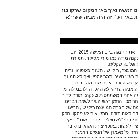
ום האשה ואיך באי המקום שרקו בוז
ת באירוע ״ זה היה מבזה ששי לא
האופוזיציונרית החדשה ד"ר ריקי שי, "גנבה" את ההצגה ביום האישה 2015. יום
נה מידה כמו מירי מסיקה, תמורת
קלים.
מועצה, ריקי שי. השנה כאופוזציונרית
ראש העיר, תמר יוספי, ואף לא תמונה
 אף לא הוזכר כאחת שתרמה רבות
מבזה שריקי לא הוזכרה ולו במילה על
מה אחת המשתתפות וצעקה: ותודה לד"ר
אחר מכן, הוזמן ראש העיר לשאת דברים
ה של חברת המועצה ריקי שי, הריעו
דה לאות תודה, התשואות לא פסקו וחלק
ובה: "לא תצליחו להביך אותי"..ריקי
ך לעשות באופוזיציה. הקהל בתגובה
חזר על מעמדן של הנשים הוזמנה