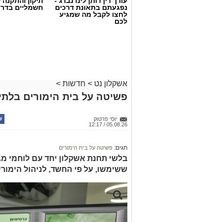
עורך דין דותן לינדנברג -
תיקון והתקנה 
נפגעתם בתאונת דרכים
חשמליים בדרו
לחצו לקבל מה שמגיע
לכם
אשקלון נט
>
חדשות
>
פשיטה על בית הימורים בלתי 
יוסי פרטוק
05.08.26 / 12:17
תגים:
פשיטה על בית הימורים
בלשי תחנת אשקלון יחד עם לוחמי מג"
ששימשו, על פי החשד, לניהול הימור