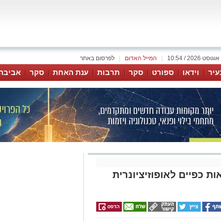
|
המייל האדום
|
לפרסום באתר
עיר
וידאו
ספורט
סקר
תרבות
ענת האחת
סקר
אביבה
ת כפיים לאופוזיציונרית