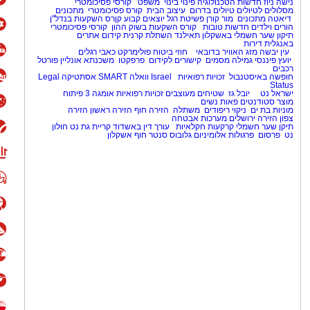
נישה ניוז
חדשות הטכנולוגיה
פינוי בינוי
משפט
קורסי פסיכומטרי
מסלולים לטיולים
טיולים בדרום
עיצוב הבית
קורס פסיכומטרי
מתכונים
דיאטה
מתכונים
מור קורן
פשיטת רגל
יוצאים קבוע
קןרס השקעות בנדל"ן
הורים וילדים
חדשות טובות
קורס השקעות בשוק ההון
קורסי פסיכומטרי
תיקון שער חשמלי באשקלון
תאילנד
השתלת קרנית
קידום אתרים
באנגלית
דירות
עין יבשה
מזג האוויר בדובאי
חוזי ביטוח
פולימרקט
כאבי רגלים
יועץ פיננסי
גמילה מסמים
קישורים לקידום
פרפקטו
משכנתא אונליין
פורטל
רכבים
חופשה באיסטנבול
זכויות רפואיות
Israel
וואלה SMART
אסתטיקה
Legal
Status
ישראל נט
יובל גז
שטיחים מעוצבים
זכויות רפואיות
אומגה 3
פיתוח
מוצר
סטודנטים
פאות נשים
מוניות בת ים
ניקוי ריפודים
משתלה
הזירה חוף
הזירה ראשון
הזירה
צפון
הזירה ירושלים
מערכות אבטחה
תיקן שער חשמלי
קרקעות חקלאיות
עורך דין באשדוד
קריית גת נט
חולון
נט
פרסום
פרגולות אלומיניום
גלובוס סנטר חוף אשקלון
1
/
3