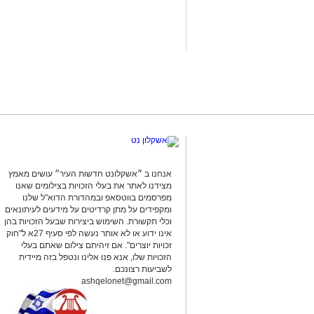
להפעלת משחקי בינגו, כרטיסי בינגו וכספ
בנוסף, נתפסו סכומי כסף במזומן, המחאות 
להפעלת המקום.
במסגרת הפעילות עוכבו לחקירה מפעילת 
נוספים שנכחו במקום. כלל המעורבים הוע
המשטרה.
החקירה נמשכת.
סגן מפקד תחנת אשקלון, רפ"ק דורון ששון,
אנחנו ב ״אשקלונט חדשות העיר״ עושים מאמץ
ועקבי נגד תופעת ההימורים הבלתי חוקיים,
מצידנו לאתר את בעלי הזכויות בצילומים שאנו
ופוגעת בסדר הציבורי. נמשיך לבצע פעילו
מפרסמים בווטסאפ ובמהדורת הדוא"ל שלנו
הפועלים בניגוד לחוק ולפעול נגד המעורב
ומקפידים על מתן קרדיטים על מידעים לעיתונאים
וכלי תקשורת. השימוש ביצירות שבעל הזכויות בהן
הציבור ואיכות חייו".
אינו ידוע או לא אותר נעשה לפי סעיף 27א ל"חוק
זכויות יוצרים". אם זיהיתם צילום שאתם בעלי
מצ"ב תמונות.
הזכויות שלו, אנא פנו אלינו ונטפל בזה מיידית
קרדיט: דוברות המשטרה.
לשביעות רצונכם.
ashqelonet@gmail.com
להורדת האפליקציה לחצו כאן