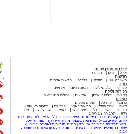
ים במטבעות שונים.
וציוד נוסף הקשור, על פי החשד,
המקום, מחזיק המקום ושני משתתפים
ברו להמשך טיפול וחקירה בתחנת
צרכנות ותוכן שיווקי
 מסר: "תחנת אשקלון פועלת באופן נחוש
אוכל
נדלן
צרכנות
חדשות
 המהווה כר פורה לפעילות עבריינית
קבו
משטרה 100
משפט
כלכלה
חדשות ארציות
ת יזומה וממוקדת, לאתר מוקדים
סקר
ספורט
אלבומי לילה
תמונת היום
אירועים
ים בהם, במטרה לשמור על ביטחון
רכילות ולילה
רכילות
לילות אשקלון
אירועים
רכילות מחוץ לעיר
ספורט
כדורגל
כדורסל
ענפים נוספים
דעות
ערוץ הוידאו
חדשות בארץ
הבלוגים
כתבות ראשיות
מדורים
נוער
נדלן
שישי אישי
ראשי
השבוע בעיר
שידורי
רדיו
תחבורה ציבורית ב
קניית קישורים
פרסום מאמרים
השכרת רכב בחו"ל
הבאזר
לונדון עם ילדים
קידום אתרים בגוגל
עשה זאת בעצמך
מדריך תיירות
חדשות הדיגיטל
מלונות באילת
חורים ברשת
מגזין החיות
,
תו אימות לאתרים
קידום AI
שערים חשמליים
עיצוב הבית
טיפים
ניתוח קטרקט
קרטוקונוס
חדשות תל
אביב