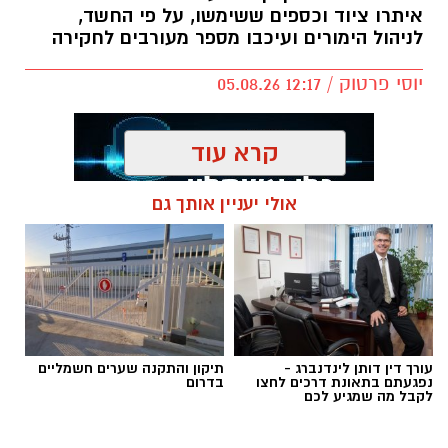
איתרו ציוד וכספים ששימשו, על פי החשד,
לניהול הימורים ועיכבו מספר מעורבים לחקירה
יוסי פרטוק / 12:17 05.08.26
קרא עוד
אולי יעניין אותך גם
תגים:
פשיטה על בית הימורים
עורך דין דותן לינדנברג -
תיקון והתקנה שערים חשמליים
נפגעתם בתאונת דרכים לחצו
בדרום
לקבל מה שמגיע לכם