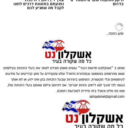
בדרום
נפגעתם בתאונת דרכים לחצו
במטבעות שונים.
לקבל מה שמגיע לכם
בנוסף, נתפסו סכומי כסף במזומן, המחאות וציוד
נוסף הקשור, על פי החשד, להפעלת המקום.
טוען כתבה...
אנחנו ב ״אשקלונט חדשות העיר״ עושים מאמץ מצידנו לאתר את בעלי הזכויות בצילומים
דוברות המשטרה
שאנו מפרסמים בווטסאפ ובמהדורת הדוא"ל שלנו ומקפידים על מתן קרדיטים על מידעים
לעיתונאים וכלי תקשורת. השימוש ביצירות שבעל הזכויות בהן אינו ידוע או לא אותר
במסגרת פעילות יזומה של בלשי יחידת יל"פ
נעשה לפי סעיף 27א ל"חוק זכויות יוצרים". אם זיהיתם צילום שאתם בעלי הזכויות שלו,
אנא פנו אלינו ונטפל בזה מיידית לשביעות רצונכם.
אשקלון נגד מחוללי פשיעה בעיר, זוהה רכב ובו
ashqelonet@gmail.com
מספר חשודים. הבלשים ביצעו מעקב אחר הרכב,
ולאחר זמן קצר עצרו אותו לבדיקת יושביו.
במסגרת הפעילות עוכבו לחקירה מפעילת המקום,
במהלך החיפוש נתפס בתיק שנשא אחד החשודים
מחזיק המקום ושני משתתפים נוספים שנכחו