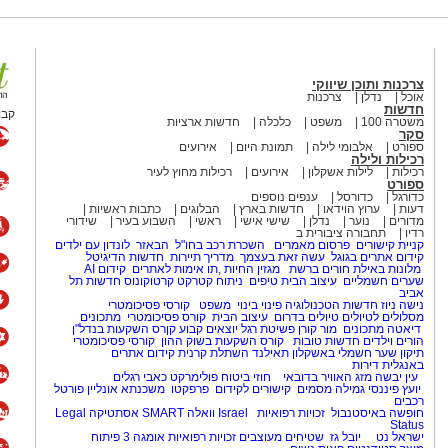
צרכנות ותוכן שיווקי
 מסר: "תחנת אשקלון פועלת באופן נחוש
אוכל
נדלן
צרכנות
חדשות
 המהווה כר פורה לפעילות עבריינית
קבו
משטרה 100
משפט
כלכלה
חדשות ארציות
ת יזומה וממוקדת, לאתר מוקדים
סקר
ספורט
אלבומי לילה
תמונת היום
אירועים
ים בהם, במטרה לשמור על ביטחון
רכילות ולילה
רכילות
לילות אשקלון
אירועים
רכילות מחוץ לעיר
ספורט
כדורגל
כדורסל
ענפים נוספים
דעות
ערוץ הוידאו
חדשות בארץ
הבלוגים
כתבות ראשיות
מדורים
נוער
נדלן
שישי אישי
ראשי
השבוע בעיר
שידורי
רדיו
תחבורה ציבורית ב
קניית קישורים
פרסום מאמרים
השכרת רכב בחו"ל
הבאזר
לונדון עם ילדים
קידום אתרים בגוגל
עשה זאת בעצמך
מדריך תיירות
חדשות הדיגיטל
מלונות באילת
חורים ברשת
מגזין החיות
,
תו אימות לאתרים
קידום AI
שערים חשמליים
עיצוב הבית
טיפים
ניתוח קטרקט
קרטוקונוס
חדשות תל
אביב
נישה ניוז
חדשות הטכנולוגיה
פינוי בינוי
משפט
קורסי פסיכומטרי
מסלולים לטיולים
טיולים בדרום
עיצוב הבית
קורס פסיכומטרי
מתכונים
דיאטה
מתכונים
מור קורן
פשיטת רגל
יוצאים קבוע
קןרס השקעות בנדל"ן
הורים וילדים
חדשות טובות
קורס השקעות בשוק ההון
קורסי פסיכומטרי
תיקון שער חשמלי באשקלון
תאילנד
השתלת קרנית
קידום אתרים
באנגלית
דירות
עין יבשה
מזג האוויר בדובאי
חוזי ביטוח
פולימרקט
כאבי רגלים
יועץ פיננסי
גמילה מסמים
קישורים לקידום
פרפקטו
משכנתא אונליין
פורטל
רכבים
חופשה באיסטנבול
זכויות רפואיות
Israel
וואלה SMART
אסתטיקה
Legal
Status
ישראל נט
יובל גז
שטיחים מעוצבים
זכויות רפואיות
אומגה 3
פיתוח