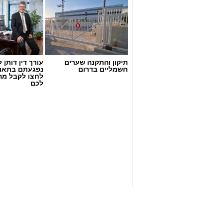
תיקון והתקנה שערים
עורך דין דותן ל
חשמליים בדרום
נפגעתם בתאונ
לחצו לקבל מה
דוברות המשטרה
לכם
במהלך פעילות יזומה של בלשי תחנת אשקלו
חיפוש במבנה בעיר אשקלון בעקבות חשד ל
במהלך הפעילות נכנסו הכוחות למקום, שב
החשד השתתפו במשחקי הימורים. בחיפוש 
על פי החשד, לניהול ולהפעלת הימורים ב
להפעלת משחקי בינגו, כרטיסי בינגו וכספ
בנוסף, נתפסו סכומי כסף במזומן, המחאות 
להפעלת המקום.
במסגרת הפעילות עוכבו לחקירה מפעילת 
נוספים שנכחו במקום. כלל המעורבים הוע