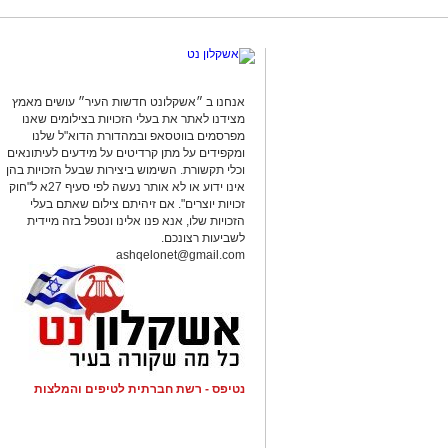
המשטרה.
החקירה נמשכת.
סגן מפקד תחנת אשקלון, רפ"ק דורון ששון,
אנחנו ב ״אשקלונט חדשות העיר״ עושים מאמץ
ועקבי נגד תופעת ההימורים הבלתי חוקיים,
מצידנו לאתר את בעלי הזכויות בצילומים שאנו
ופוגעת בסדר הציבורי. נמשיך לבצע פעילו
מפרסמים בווטסאפ ובמהדורת הדוא"ל שלנו
הפועלים בניגוד לחוק ולפעול נגד המעורב
ומקפידים על מתן קרדיטים על מידעים לעיתונאים
וכלי תקשורת. השימוש ביצירות שבעל הזכויות בהן
הציבור ואיכות חייו".
אינו ידוע או לא אותר נעשה לפי סעיף 27א ל"חוק
זכויות יוצרים". אם זיהיתם צילום שאתם בעלי
מצ"ב תמונות.
הזכויות שלו, אנא פנו אלינו ונטפל בזה מיידית
קרדיט: דוברות המשטרה.
לשביעות רצונכם.
ashqelonet@gmail.com
להורדת האפליקציה לחצו כאן
נטיפס - רשת חברתית לטיפים והמלצות