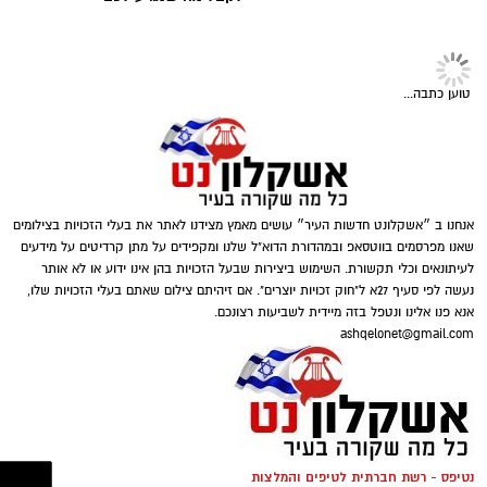
בנוסף, נתפסו סכומי כסף במזומן, המחאות וציוד
נוסף הקשור, על פי החשד, להפעלת המקום.
טוען כתבה...
דוברות המשטרה
אנחנו ב ״אשקלונט חדשות העיר״ עושים מאמץ מצידנו לאתר את בעלי הזכויות בצילומים
שאנו מפרסמים בווטסאפ ובמהדורת הדוא"ל שלנו ומקפידים על מתן קרדיטים על מידעים
לעיתונאים וכלי תקשורת. השימוש ביצירות שבעל הזכויות בהן אינו ידוע או לא אותר
במסגרת פעילות יזומה של בלשי יחידת יל"פ
נעשה לפי סעיף 27א ל"חוק זכויות יוצרים". אם זיהיתם צילום שאתם בעלי הזכויות שלו,
אשקלון נגד מחוללי פשיעה בעיר, זוהה רכב ובו
אנא פנו אלינו ונטפל בזה מיידית לשביעות רצונכם.
מספר חשודים. הבלשים ביצעו מעקב אחר הרכב,
ashqelonet@gmail.com
ולאחר זמן קצר עצרו אותו לבדיקת יושביו.
במהלך החיפוש נתפס בתיק שנשא אחד החשודים
במסגרת הפעילות עוכבו לחקירה מפעילת המקום,
אקדח איירסופט, תחמושת תואמת, כיסוי פנים
מחזיק המקום ושני משתתפים נוספים שנכחו
וכפפות. בנוסף, בחיפוש שנערך ברכב אותרו
במקום. כלל המעורבים הועברו להמשך טיפול
נטיפס - רשת חברתית לטיפים והמלצות