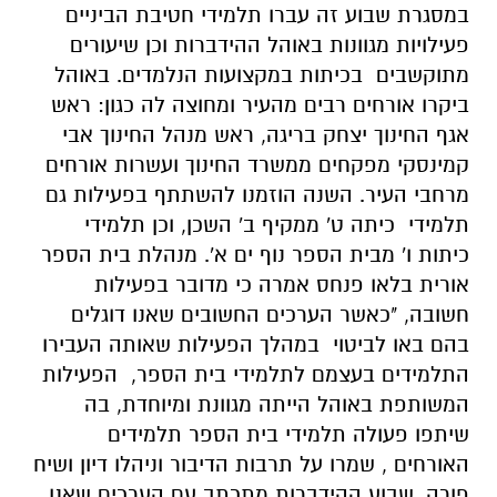
במסגרת שבוע זה עברו תלמידי חטיבת הביניים
פעילויות מגוונות באוהל ההידברות וכן שיעורים
מתוקשבים בכיתות במקצועות הנלמדים. באוהל
ביקרו אורחים רבים מהעיר ומחוצה לה כגון: ראש
אגף החינוך יצחק בריגה, ראש מנהל החינוך אבי
קמינסקי מפקחים ממשרד החינוך ועשרות אורחים
מרחבי העיר. השנה הוזמנו להשתתף בפעילות גם
תלמידי כיתה ט' ממקיף ב' השכן, וכן תלמידי
כיתות ו' מבית הספר נוף ים א'. מנהלת בית הספר
אורית בלאו פנחס אמרה כי מדובר בפעילות
חשובה, "כאשר הערכים החשובים שאנו דוגלים
בהם באו לביטוי במהלך הפעילות שאותה העבירו
התלמידים בעצמם לתלמידי בית הספר, הפעילות
המשותפת באוהל הייתה מגוונת ומיוחדת, בה
שיתפו פעולה תלמידי בית הספר תלמידים
האורחים , שמרו על תרבות הדיבור וניהלו דיון ושיח
פורה. שבוע ההידברות מתכתב עם הערכים שאנו