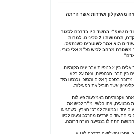
ה מאשקלון ושדרות אשר הייתה
ודים שעפ״י החשד היו בדרכם לסגור
חשבון עם יריביהם. על גופם נתפסו: אקדח, תחמושת ו-2 סכינים. למרות
ודים הוא אמר לשוטרים כשנתפס:
ד משטרת מרחב לכיש נצ״מ אלי כזרי:
אדם״.
בתקופה האחרונה זיהו בימ״ר לכיש סכסוך אלים בין 2 כנופיות עבריינים מקומיות.
 בין חברי הכנופיות, וזאת על רקע
מדובר בסכסוך אלים ומסוכן נכנסנו מיד
קלימיאן אשר הוביל את הפעילות.
אחר עקבותיהם באמצעות פעילות
07.0 במהלך פעילות מבצעית, זיהו בלשי ימ״ר לכיש את
ם יחדיו במונית למרכז הארץ. כשהגיעו
כי החשודים יורדים מהרכב ונעים לכיוון
מושת התחילו בנסיעה חזרה דרומה.
י ייתכן והשלושה בדרכם לפגוע