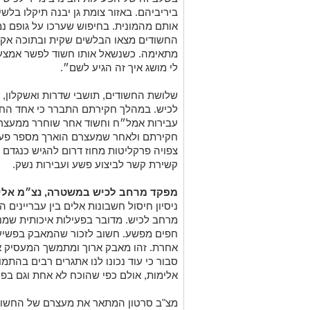
ביריביהם. באזור צומת גן יבנה תיקלו בלש
החשודים מצאו הבלשים שקית ובתוכה אקד
מתאימה. כשנשאל אותו חשוד לפשר אמצעי הל
לי מושג איך זה הגיע לשם״.
שלושת החשודים, תושבי שדרות ואשקלון, 
לכיש. במהלך חקירתם התברר כי אחד החש
עבירות אמל״ח וחשוד אחר שוחרר ממעצר ב
חקירתם ולאחר שמעצרם הוארך מספר פעמי
צפויה פרקליטות מחוז דרום להגיש כנגדם 
קשירת קשר לביצוע פשע ועבירות נשק.
מפקד מרחב לכיש במשטרה, נצ״מ אלי כ
ניסיון חיסול חשבונות אלים בין עבריינים 
מרחב לכיש. מדובר בפעילות איכותית שמנע
חפים מפשע. חשוב לזכור שהמאבק בפשיעה
אחרת. זהו מאבק ארוך ומתמשך המעסיק אות
סבור כי עוד נכונו לנו אתגרים רבים בהתמ
אלימות, אולם כפי שהוכח לא אחת וגם בפעי
מצ"ב סרטון המתאר את מעצרם של החשוד