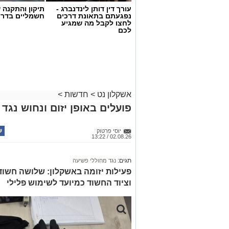
עורך דין דותן לינדנברג -
תיקון והתקנה 
נפגעתם בתאונת דרכים
חשמליים בדרו
לחצו לקבל מה שמגיע
דוברות המשטרה
לכם
במהלך פעילות יזומה של בלשי תחנת אשקלו
חיפוש במבנה בעיר אשקלון בעקבות חשד ל
במהלך הפעילות נכנסו הכוחות למקום, שב
החשד השתתפו במשחקי הימורים. בחיפוש 
אשקלון נט
>
חדשות
>
על פי החשד, לניהול ולהפעלת הימורים ב
פועלים באופן יזום ונחוש נגד
להפעלת משחקי בינגו, כרטיסי בינגו וכספ
בנוסף, נתפסו סכומי כסף במזומן, המחאות 
יוסי פרטוק
02.08.26 / 13:22
להפעלת המקום.
במסגרת הפעילות עוכבו לחקירה מפעילת 
תגים:
נגד מחוללי פשיעה
נוספים שנכחו במקום. כלל המעורבים הוע
פעילות יזומה באשקלון: שלושה חשוד
המשטרה.
וציוד החשוד כמיועד לשימוש פלילי
החקירה נמשכת.
סגן מפקד תחנת אשקלון, רפ"ק דורון ששון,