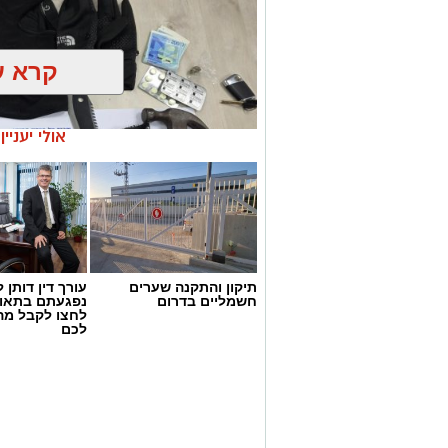
ועקבי נגד תופעת ההימורים הבלתי חוקיים,
ופוגעת בסדר הציבורי. נמשיך לבצע פעילו
הפועלים בניגוד לחוק ולפעול נגד המעורב
הציבור ואיכות חייו".
קרא ע
מצ"ב תמונות.
קרדיט: דוברות המשטרה.
אולי יעניי
להורדת האפליקציה לחצו כאן
תיקון והתקנה שערים
עורך דין דותן ל
חשמליים בדרום
נפגעתם בתאונ
לחצו לקבל מה
דוברות המשטרה
לכם
במסגרת פעילות יזומה של בלשי יחידת יל"פ
רכב ובו מספר חשודים. הבלשים ביצעו מעק
לבדיקת יושביו.
במהלך החיפוש נתפס בתיק שנשא אחד הח