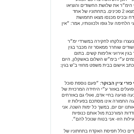
י הימ״ר את שלושת החשודים והוציאו
אותם מהמונית. בחיפוש שערכו על גופם נמצאו 2 סכינים. בתחתוניו של אחד
ח ובכיס מכנסו מצאו תחמושת
חימה על גופו ולכוונותיו, אמר: ״אין
נעצרו ונלקחו לחקירה במשרדי ימ״ר
ודים שוחרר ממאסר זה מכבר בגין
גין אירועי אלימות קשים. בתום
ם ע״י בימ״ש השלום באשקלון, היום
כתב אישום בבית משפט מחוזי ב"ש בגין:
זרי ציין הבוקר
: ״פעם נוספת סוכל
הפועלים באזור ע״י היחידה המרכזית של
ה פגיעה בחיי אדם, ואולי גם באזרחים
 החמורה אינו מסתכם בפעילות זו
נו יום יום, במשך כל ימות השנה. אני
ודדות המורכבת מול אותם כנופיות
לות הזו- אני בטוח שנוכל להם״.
ים כולל תפיסת האקדח בתחתוניו של