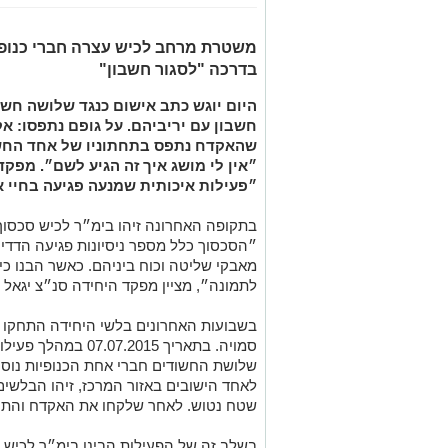
משטרת מרחב לכיש עצרה חברי כנופי
בדרכה "לסגור חשבון"
היום יוגש כתב אישום כנגד שלושה חש
שהאקדח נתפס בתחתוניו של אחד החש
״אין לי מושג איך זה הגיע לשם״. מפק
״פעילות איכותית שמנעה פגיעה בחיי 
״הסכסוך כלל מספר ניסיונות פגיעה הדדיים
מאבקי שליטה וכוח ביניהם. כאשר הבנו כי 
לתמונה״, מציין מפקד היחידה סנ״צ יגאל 
בשבועות האחרונים בלשי היחידה התחקו 
סמויה. בתאריך 7.2015
שלושת החשודים חברי אחת הכנופיות נוסעי
לאחד הישובים באזור המרכז, זיהו הבלשים 
שטח נטוש. לאחר שלקחו את האקדח והתח
בשלב זה של הפעילות הבינו בימ״ר לכיש כ