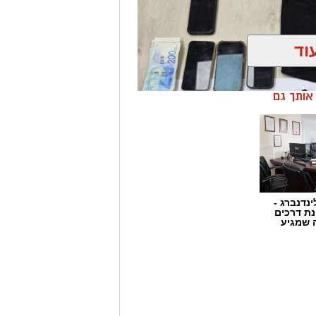
 המהווה כר פורה לפעילות עבריינית
ת יזומה וממוקדת, לאתר מוקדים
ים בהם, במטרה לשמור על ביטחון
וד
ן אותך גם
ינדנברג -
ת דרכים
 שמגיע
 אשקלון נגד מחוללי פשיעה בעיר, זוהה
ב אחר הרכב, ולאחר זמן קצר עצרו אותו
שודים אקדח איירסופט, תחמושת