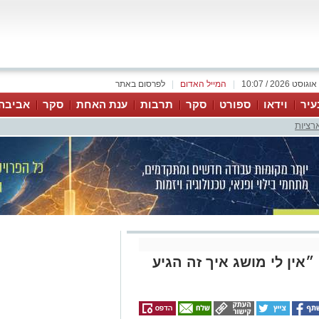
|
המייל האדום
|
לפרסום באתר
עיר
וידאו
ספורט
סקר
תרבות
ענת האחת
סקר
אביבה
רציות
אין לי מושג איך זה הגיע