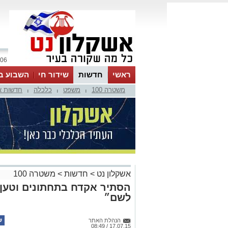
06 אוגוסט 2026 / 10:07
ראשי
חדשות
שידור חי
השבוע ב
משטרה 100
משפט
כלכלה
חדשות א
|
|
|
אשקלון נט
>
חדשות
>
משטרה 100
הסתיר אקדח בתחתונים וטען ״
לשם״
הנהלת האתר
17.07.15 / 08:49