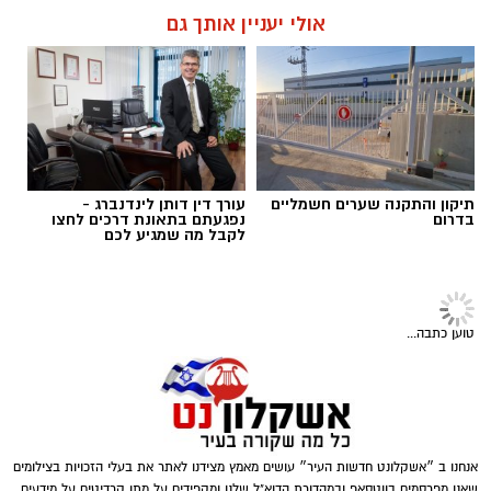
אולי יעניין אותך גם
תגים:
פשיטה על בית הימורים
תיקון והתקנה שערים חשמליים
עורך דין דותן לינדנברג -
בדרום
נפגעתם בתאונת דרכים לחצו
לקבל מה שמגיע לכם
חדשות
פועלים באופן יזום ונחוש נגד מחוללי
פשיעה
פעילות יזומה באשקלון: שלושה חשודים נעצרו,
דוברות המשטרה
נתפסו אמצעי תקיפה וציוד החשוד כמיועד
לשימוש פלילי
במהלך פעילות יזומה של בלשי תחנת אשקלון