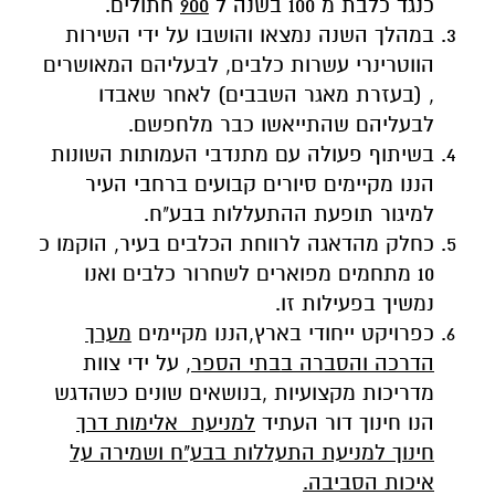
כנגד כלבת מ 100 בשנה ל
900
חתולים.
במהלך השנה נמצאו והושבו על ידי השירות
הווטרינרי עשרות כלבים, לבעליהם המאושרים
, (בעזרת מאגר השבבים) לאחר שאבדו
לבעליהם שהתייאשו כבר מלחפשם.
בשיתוף פעולה עם מתנדבי העמותות השונות
הננו מקיימים סיורים קבועים ברחבי העיר
למיגור תופעת ההתעללות בבע"ח.
כחלק מהדאגה לרווחת הכלבים בעיר, הוקמו כ
10 מתחמים מפוארים לשחרור כלבים ואנו
נמשיך בפעילות זו.
כפרויקט ייחודי בארץ,הננו מקיימים
מערך
הדרכה והסברה בבתי הספר
, על ידי צוות
מדריכות מקצועיות ,בנושאים שונים כשהדגש
הנו חינוך דור העתיד
למניעת אלימות דרך
חינוך למניעת התעללות בבע"ח ושמירה על
איכות הסביבה.