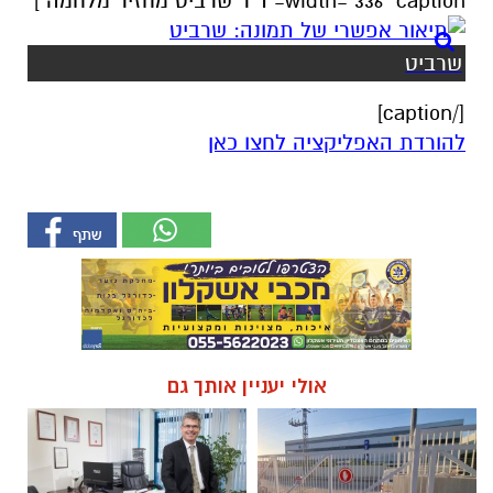
width="336" caption="ד"ר שרביט מחזיר מלחמה"]
שרביט
[/caption]
להורדת האפליקציה לחצו כאן
אולי יעניין אותך גם