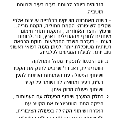
הגבוהים ביותר לרווחת בע"ח בעיר ולרווחת
תושביה.
- בשנה האחרונה הושקעו בכלבייה עשרות אלפי
שקלים לשיפורה: הקמת חתוליה, הקמת גוריה, ,
שיפוץ החצר האחורית , התקנת תנורי חימום
מיוחדים לחורף מהמובילים בארץ, וכו' ,לרווחת
בע"ח. - בעזרת משרד החקלאות, תוקם מרפאה
רשותית משוכללת יותר ,למתן מענה רפואי ראשוני
טוב יותר, לבע"ח המגיעים לכלבייה.
עם היכנסו לתפקיד מנהל המחלקה
הווטרינרית, דאג דר' שרביט לחזק את הקשר
ושיתוף הפעולה עם העמותות השונות למען
בע"ח, בעיר ומחוצה לה ושומר על קשר
ושיתוף פעולה הדוק איתן.
כחלק ממערך שיתוף הפעולה עם העמותות ,
חיזקה המח' הווטרינרית את הקשר עם
האזרח ושיתוף הקהילה בפעולה הציבורית,
ע"י שיתוף מתנדבים אוהבי בע"ח בפעילות