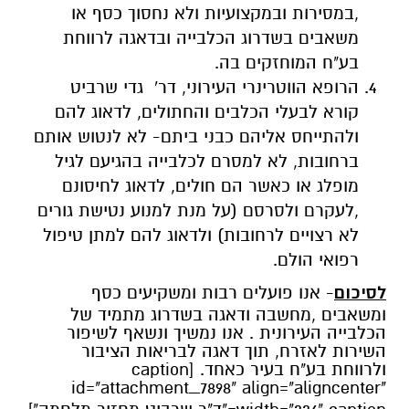
,במסירות ובמקצועיות ולא נחסוך כסף או
משאבים בשדרוג הכלבייה ובדאגה לרווחת
בע"ח המוחזקים בה.
הרופא הווטרינרי העירוני, דר' גדי שרביט
קורא לבעלי הכלבים והחתולים, לדאוג להם
ולהתייחס אליהם כבני ביתם- לא לנטוש אותם
ברחובות, לא למסרם לכלבייה בהגיעם לגיל
מופלג או כאשר הם חולים, לדאוג לחיסונם
,לעקרם ולסרסם (על מנת למנוע נטישת גורים
לא רצויים לרחובות) ולדאוג להם למתן טיפול
רפואי הולם.
לסיכום
- אנו פועלים רבות ומשקיעים כסף
ומשאבים ,מחשבה ודאגה בשדרוג מתמיד של
הכלבייה העירונית . אנו נמשיך ונשאף לשיפור
השירות לאזרח, תוך דאגה לבריאות הציבור
ולרווחת בע"ח בעיר כאחד. [caption
id="attachment_7898" align="aligncenter"