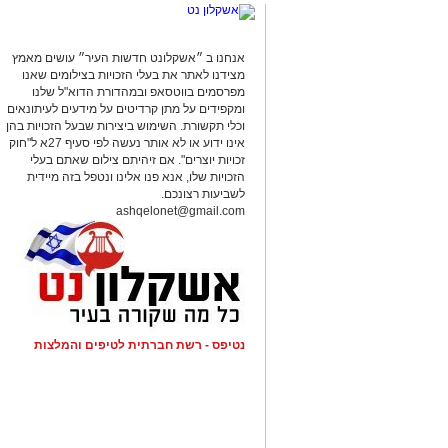
מצ"ב תמונה
קרדיט: דוברות המשטרה.
אנחנו ב ״אשקלונט חדשות העיר״ עושים מאמץ
מצידנו לאתר את בעלי הזכויות בצילומים שאנו
מפרסמים בווטסאפ ובמהדורת הדוא"ל שלנו
להורדת האפליקציה לחצו כאן
ומקפידים על מתן קרדיטים על מידעים לעיתונאים
וכלי תקשורת. השימוש ביצירות שבעל הזכויות בהן
אינו ידוע או לא אותר נעשה לפי סעיף 27א ל"חוק
זכויות יוצרים". אם זיהיתם צילום שאתם בעלי
הזכויות שלו, אנא פנו אלינו ונטפל בזה מיידית
לשביעות רצונכם.
ashqelonet@gmail.com
נטיפס - רשת חברתית לטיפים והמלצות