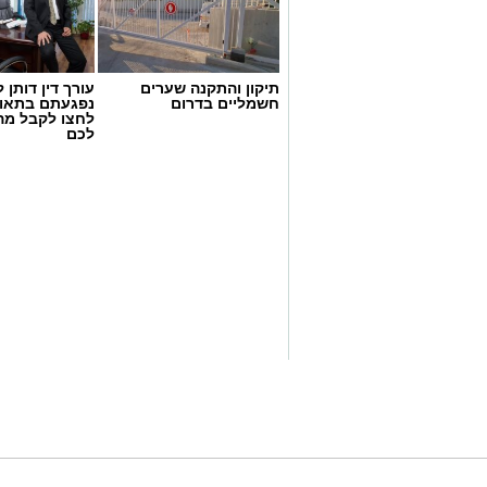
תיקון והתקנה שערים
עורך דין דותן ל
חשמליים בדרום
נפגעתם בתאונ
לחצו לקבל מה
דוברות המשטרה
לכם
במסגרת פעילות יזומה של בלשי יחידת יל"פ
רכב ובו מספר חשודים. הבלשים ביצעו מעק
לבדיקת יושביו.
במהלך החיפוש נתפס בתיק שנשא אחד הח
תואמת, כיסוי פנים וכפפות. בנוסף, בחיפו
סכין קומנדו, פטיש, אקדח טייזר ומספר טלפו
בתחנת המשטרה. הרכב נתפס והועבר לה
סגן מפקד תחנת אשקלון, רפ"ק דורון ששון,
פועלים באופן יזום ונחוש נגד מחוללי פשיע
מודיעין איכותי ופעילות מבצעית ממוקדת. 
ולהרחקת אמצעי תקיפה מהמרחב הציבורי, 