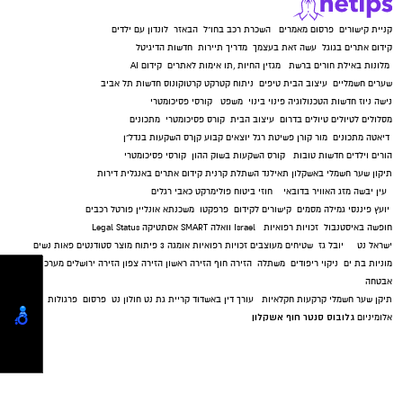
קרדיט: דוברות המשטרה.
קניית קישורים
פרסום מאמרים
השכרת רכב בחו"ל
הבאזר
לונדון עם ילדים
קידום אתרים בגוגל
עשה זאת בעצמך
מדריך תיירות
חדשות הדיגיטל
להורדת האפליקציה לחצו כאן
מלונות באילת
חורים ברשת
מגזין החיות
,
תו אימות לאתרים
קידום AI
שערים חשמליים
עיצוב הבית
טיפים
ניתוח קטרקט
קרטוקונוס
חדשות תל אביב
נישה ניוז
חדשות הטכנולוגיה
פינוי בינוי
משפט
קורסי פסיכומטרי
מסלולים לטיולים
טיולים בדרום
עיצוב הבית
קורס פסיכומטרי
מתכונים
דיאטה
מתכונים
מור קורן
פשיטת רגל
יוצאים קבוע
קןרס השקעות בנדל"ן
הורים וילדים
חדשות טובות
קורס השקעות בשוק ההון
קורסי פסיכומטרי
תיקון שער חשמלי באשקלון
תאילנד
השתלת קרנית
קידום אתרים באנגלית
דירות
עין יבשה
מזג האוויר בדובאי
חוזי ביטוח
פולימרקט
כאבי רגלים
יועץ פיננסי
גמילה מסמים
קישורים לקידום
פרפקטו
משכנתא אונליין
פורטל רכבים
חופשה באיסטנבול
זכויות רפואיות
Israel
וואלה SMART
אסתטיקה
Legal Status
ישראל נט
יובל גז
שטיחים מעוצבים
זכויות רפואיות
אומגה 3
פיתוח מוצר
סטודנטים
פאות נשים
מוניות בת ים
ניקוי ריפודים
משתלה
הזירה חוף
הזירה ראשון
הזירה צפון
הזירה ירושלים
מערכות
אבטחה
תיקן שער חשמלי
קרקעות חקלאיות
עורך דין באשדוד
קריית גת נט
חולון נט
פרסום
פרגולות
גלובוס סנטר חוף אשקלון
אלומיניום