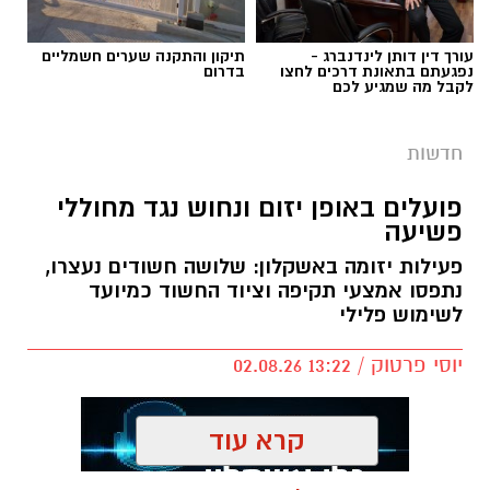
עורך דין דותן לינדנברג -
תיקון והתקנה שערים חשמליים
נפגעתם בתאונת דרכים לחצו
בדרום
לקבל מה שמגיע לכם
חדשות
פועלים באופן יזום ונחוש נגד מחוללי
פשיעה
פעילות יזומה באשקלון: שלושה חשודים נעצרו,
נתפסו אמצעי תקיפה וציוד החשוד כמיועד
דוברות המשטרה
לשימוש פלילי
במהלך פעילות יזומה של בלשי תחנת אשקלון
יוסי פרטוק / 13:22 02.08.26
בשיתוף לוחמי מג"ב דרום, בוצע חיפוש במבנה
בעיר אשקלון בעקבות חשד להפעלת מקום
הימורים בלתי חוקי.
קרא עוד
במהלך הפעילות נכנסו הכוחות למקום, שבו אותרו