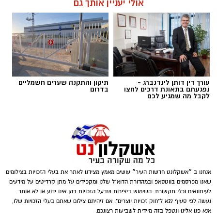
אולי יעניין אותך גם
מספר חשודים אשר על פי החשד השתתפו
תגים:
נגד מחוללי פשיעה
במשחקי הימורים. בחיפוש שבוצע נתפסו מוצגים
שונים ששימשו, על פי החשד, לניהול ולהפעלת
הימורים בלתי חוקיים, ובהם מחשב ששימש
להפעלת משחקי בינגו, כרטיסי בינגו וכספים
במטבעות שונים.
עורך דין דותן לינדנברג -
תיקון והתקנה שערים חשמליים
נפגעתם בתאונת דרכים לחצו
בדרום
לקבל מה שמגיע לכם
בנוסף, נתפסו סכומי כסף במזומן, המחאות וציוד
נוסף הקשור, על פי החשד, להפעלת המקום.
אנחנו ב ״אשקלונט חדשות העיר״ עושים מאמץ מצידנו לאתר את בעלי הזכויות בצילומים
שאנו מפרסמים בווטסאפ ובמהדורת הדוא"ל שלנו ומקפידים על מתן קרדיטים על מידעים
דוברות המשטרה
לעיתונאים וכלי תקשורת. השימוש ביצירות שבעל הזכויות בהן אינו ידוע או לא אותר
נעשה לפי סעיף 27א ל"חוק זכויות יוצרים". אם זיהיתם צילום שאתם בעלי הזכויות שלו,
במסגרת פעילות יזומה של בלשי יחידת יל"פ
אנא פנו אלינו ונטפל בזה מיידית לשביעות רצונכם.