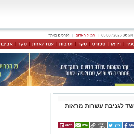
|
המייל האדום
|
לפרסום באתר
עיר
וידאו
ספורט
סקר
תרבות
ענת האחת
סקר
אביבה
ן 33 נעצר בחשד לגניבת עשרות מראות