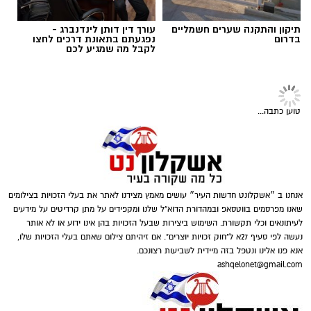
להפעלת משחקי בינגו, כרטיסי בינגו וכספים
תיקון והתקנה שערים חשמליים
עורך דין דותן לינדנברג -
במטבעות שונים.
בדרום
נפגעתם בתאונת דרכים לחצו
לקבל מה שמגיע לכם
בנוסף, נתפסו סכומי כסף במזומן, המחאות וציוד
נוסף הקשור, על פי החשד, להפעלת המקום.
טוען כתבה...
דוברות המשטרה
אנחנו ב ״אשקלונט חדשות העיר״ עושים מאמץ מצידנו לאתר את בעלי הזכויות בצילומים
שאנו מפרסמים בווטסאפ ובמהדורת הדוא"ל שלנו ומקפידים על מתן קרדיטים על מידעים
לעיתונאים וכלי תקשורת. השימוש ביצירות שבעל הזכויות בהן אינו ידוע או לא אותר
במסגרת פעילות יזומה של בלשי יחידת יל"פ
נעשה לפי סעיף 27א ל"חוק זכויות יוצרים". אם זיהיתם צילום שאתם בעלי הזכויות שלו,
אשקלון נגד מחוללי פשיעה בעיר, זוהה רכב ובו
אנא פנו אלינו ונטפל בזה מיידית לשביעות רצונכם.
מספר חשודים. הבלשים ביצעו מעקב אחר הרכב,
ashqelonet@gmail.com
ולאחר זמן קצר עצרו אותו לבדיקת יושביו.
במסגרת הפעילות עוכבו לחקירה מפעילת המקום,