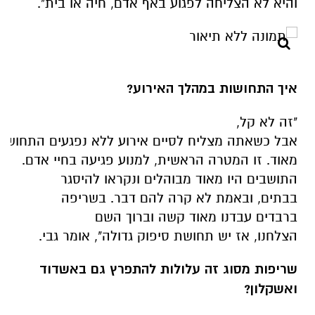
והיא לא הצליחה לפגוע באף אדם, חיה או בית".
איך התחושות במהלך האירוע?
"זה לא קל,
אבל
כשאתה
מצליח
לסיים
אירוע
ללא
נפגעים
התחושה
מאוד.
זו המטרה הראשית, למנוע פגיעה בחיי אדם.
התושבים היו מאוד מבוהלים ונקראו להיסגר
בבתים, ובאמת לא קרה להם דבר. בשריפה
ברבדים
עבדנו
מאוד
קשה
וברוך
השם
הצלחנו,
אז
יש
תחושת סיפוק גדולה", אומר גבי.
שריפות מסוג זה עלולות להתפרץ גם באשדוד
ואשקלון?