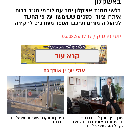
באשקלון
בלשי תחנת אשקלון יחד עם לוחמי מג"ב דרום
איתרו ציוד וכספים ששימשו, על פי החשד,
לניהול הימורים ועיכבו מספר מעורבים לחקירה
יוסי פרטוק / 12:17 05.08.26
קרא עוד
אולי יעניין אותך גם
תגים:
פשיטה על בית הימורים
עורך דין דותן לינדנברג -
תיקון והתקנה שערים חשמליים
נפגעתם בתאונת דרכים לחצו
בדרום
לקבל מה שמגיע לכם