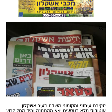
סקירת עיתוני ומקומוני השבת בעיר אשקלון. אוטובוס מלא בנוסעים יצא מהתחנה ומיד החל לרוץ אחריו בטירוף איש שמן. האיש, תוך כדי ריצה, החליק ונפל כמה פעמים, אבל בכל פעם קם והמשיך לרוץ אחרי האוטובוס הדוהר. את הנוסעים באוטובוס, המחזה מאוד שעשע ובחורה אחת אפילו פתחה את החלון וצעקה לו , " אדוני תפסיק לרוץ אתה הורג אותנו מצחוק!". אמר לה האיש: " עוד מעט כבר לא תצחקו, אני הנהג!" הסקירה תעסוק בנושאים החשובים הבאים: 1. מבקר המדינה מוציא דו"ח קשה מאוד נגד עיריית אשקלון כולל כרטיס אדום לשמעוני ושותפיו!! 2. מסתבר שעיריית אשקלון היא הבעייתית ביותר מבין כל הערים!!! הוכחה? "בקשר לאשקלון התקיים קשר בין משרד מבקר המדינה לבין המשטרה", נכתב בהודעת המבקר לקראת פרסום הדו"ח... !!! 3. מחלקת "התוכי המדבר" של עיריית אשקלון שמה ללעג את עצמה ואת קברניטי הטיטאניק היושבים בקומה 4!! 4. " לא האמנתי שהאיש הזה הוא איש ציבור" אשתו של אחד הסוחרים בשוק העירוני התלוננה במשטרה כי ממלא מקום ראש העיר אפיר מור תקף אותה במהלך ההגרלה אודות מיקום הדוכנים בשוק החדש!! 5. "הוזה הדעות" שמעוני בהתבטאות שגרתית אומר : "תם העידן שבו ילדינו מסתתרים תחת שולחנות בשעת חרום" !! הוא רק "שכח" לספר לתלמידי בית הספר נאות אשקלון שכבר 3 שנים הוא לא מצליח לבנות להם מרחבים מוגנים!!! 6. גן חצב בנאות אשקלון הושבת השבוע לשעתיים... הסיבה? עקיצות, אלרגיות, תולעים, פגרים של בעלי חיים ועוד... ההורים טוענים שאין דשא סינטטי.. מוזר מאוד הרי שמעוני טען שיהיה דשא סינטטי בכל גן!!! 7. אשקלון זוכה בחמישה כוכבי יופי בתחרות "קריה יפה ומקיימת " בטקס נכח מנהל האגף לתיאום מערכות עירוניות משה ג'רפי או בשמו המלא "יד ימינו" של הכישלון חיים סופר!! כל הכבוד על הפרס!! 8. שמעוני טוען שהם עושים כל שביכולתם לשמור על ניקיון העיר וטיפוח הרחובות ...חחח עשרות ניקוזים שבורים, מדרכות הרוסות, הרים של פסולת בניין ועוד ועוד מוכיחות שטענתו של שמעוני שקר גס!!! בכלל אם בשיא היכולת אלו הן התוצאות בשטח הרי שמנכ"ל עיריית אשקלון חיים סופר הוא כישלון חרוץ!!! 9. נחנכו חמישה גנים חדשים בשכונת הרצוג... כל הכבוד!!! בתקציב 2016 נטען ל 24 גנים חדשים... 21 מעונות יום... 4 בתי ספר חדשים ועוד ועוד ועוד!!! קומה 4 כשלה כישלון חרוץ בניהול תקציב 2016!!! 10. "הכתבת" למדה מילה חדשה... "הצצה נדירה" והיא מספקת לנו "הצצה נדירה" להליך קבלת ההחלטות במכרזים של עיריית אשקלון.. "הצצה נדירה" להכנות של עו"ד ששי גז לשימוע של שמעוני... אני יספק לכם הצצה נדירה ל "כתבת" שהיא סוג נפוץ של "תוכי מדבר"!!! 11. פרקליטו של שמעוני, עו"ד ששי גז אומר : " בטוח שכל מעשיו כשרים לחלוטין... יש אופוזיציות שמנסות להפיל ולא בוחלות בשום דרך.... התרשמתי שידו לא במעש.... הוא לא ביצע שום עבירה... הוא ביצע את הדברים הללו בדרך הישרה והכשרה ביותר... " עו"ד גז לא ציפתי שתגיד משהו אחר.. את מכבסת המילים תציג יום א' הקרוב בשימוע!!! 1. סוגרים שבוע... המקומון לציבור הדתי.... תמיד טענתי שהמקומון מגמתי מאוד ואין הוא אובייקטיבי!! סוג לא נדיר של "תוכי מדבר" מאולף ע"י האכלת יד!!! ביום שלישי האחרון התפרסם דו"ח חמור מאוד של מבקר המדינה בקשר לעיריית אשקלון... באורך לא פלא כתבה בנושא לא מופיע השבת במקומון!!!! הסיבה? דו"ח שחושף נפוטיזם טהור של הנהלת העיר!! אין לי ספק שזה מאוד מעניין את ציבור קוראי המקומון.. בעל המקומון חושב אחרת!!! האכלת היד של "התוכי המדבר" ע"י עיריית אשקלון דהיינו כסף גוברת על האובייקטיביות וזכות הקוראים לדעת!! ציון נכשל כולל אמירה פשוטה... בושה וחרפת עולם!!! 2. כאן דרום... כותרת העיתון "לשכת התעסוקה" מבקר המדינה פרסם דוח חריף על הליכי מינויים של 13 בעלי תפקידים בעירייה, שלכולם קשר פוליטי לראש העירייה איתמר שמעוני!!! הכותרת "לשכת התעסוקה" כותרת חכמה של כתב חכם בשם דודי לוי... עמודים 16 עד 18 כתבה מעולה על דוח מבקר המדינה... כמעט בכל המינויים תנאי הסף של "המכרז" הותאמו לכישורי המועמדים!!! כדי שהסקירה לא תהיה ארוכה בכל עיתון או מקומון אתייחס למינוי אחד או שניים... נהגו של ראש העיר יגאל גואטה... היה פעיל מרכזי במטה שמעוני... הגיש מועמדות 21 יום לאחר תום המועד להגשת הבקשות... התוצאה? נבחר!! מסקנה? נפוטיזם טהור... במקרה הנדון אני מכיר אישית את הנהג ואני טוען שזה מינוי מעולה שסך הכל לא מריח טוב... קב"ט מוסדות חינוך רפי קדוש.. תרם 5000 שקל בתקופת הבחירות!! רוב חברי הוועדה שבחרה בו בעלי זיקה פוליטית לשמעוני!! מעיריית אשקלון באמצעות "התוכי המדבר" נמסר בתגובה על ממצאי הדו"ח : "מאז נכנסה הנהלת העירייה החדשה לתפקידה אויישו למעלה מ-200 תקנים ברשות על שלוחותיה השונות, במטרה לתת מענה הולם לעלייה הניכרת בהיקפי הפעילות בכל התחומים, ולייעל ולשפר את השירות הניתן לתושבי העיר. המבקר מתמקד במספר קטן יחסית של מינויים בהם נתגלו בעיקר בעיות פרוצדוראליות. אנו למדים את מסקנות הדו"ח לגבי המינויים שנבדקו, וכבר ביצענו תוך כדי הביקורת מהלכים שנועדו לתקן את הליקויים הטכניים, על מנת להבטיח הליכי מינוי ראויים וכשרים של מועמדים לתפקידים השונים ברשות, כפי שנעשה עד כה" חחח תגובה הזויה המעליבה את האינטליגנציה של התושבים!!! ממצאים חמורים של מבקר המדינה מסתכמים ע"י התוכי המדבר כליקויים טכניים ובעיות פרוצדוראליות!!! 😂😂😂!!! עמוד 24 קבוצת נ.ג'אן שרכשה את מוקד ח.א.ש הגישה השבוע תביעה בגובה של שני מיליון שקלים נגד צביקה בן שבת בטענה כי המוקדהחדש שלו עושה שימוש אסור בשם מוקד ח.א.ש.. צביקה בן שבת בתגובה אומר : "עדיף שיתעסקו בעשייה ולא בתפל " ... היה עדיף מאוד שג'אן יניח לאיש החסד בן שבת להתרומם ולהתפרנס בכבוד לאחר נפילה קשה מאוד.. כמו שמתחם ח.א.ש ברחוב ההדרים התפתח משטח קטן למתחם ענק כולל חלק תת קרקעי גדול.. מסעדה.. מטבח ועוד... מגיע לצביקה להקים מוקד חדש דבר שהוא אוהב ומתמחה בו!!! מי שיחליט מאיזה מוקד הוא רוצה לקבל שרות אלה הם הלקוחות בלבד ובורא עולם!!! עיתון מעולה כולל מגמה אובייקטיבית לחלוטין עם ציון מעולה. 3. אובייקטיבי... המגזין של אשקלון... עמודים 10 עד 14 קומוניקטים של מחלקת "התוכי המדבר".. עמודים 16 ו 17 קומוניקטים של עיריית שדרות.. עמוד 20 סיפור מאוד יפה עם הכותרת :" אומנות הכישלון" הסיפור מספר על רנדי שכל מה שהיה עושה בחיים היה נכשל בו!! באחד מראיונות העבודה רנדי התבקש לכתוב את הכישלונות שהיו לו ב 10 שנים האחרונות ללא מילה אחת אודות קורות חייו והתארים שיש לו... לתדהמתו של רנדי הוא התקבל לעבודה!!! "איך זה שמכל האנשים שהגיעו לראיון הצלחתי דווקא אני להתקבל ?!" שאל רנדי המופתע... המנהל השיב :" תראה רנדי אנחנו צרכים אנשים שדבקים במטרה ואינם מתייאשים מכישלונות.. " 😂😂 מנכ"ל עיריית אשקלון חיים סופר שמתברר בשלוש השנים האחרונות ככישלון אחד גדול.. איך הסיפור? כאן אני חייב להתייחס לבעל המגזין שמעון בן חיים שגם דבק במטרה ובחברות שלו עם חיים סופר... כתבה על דוח מבקר המדינה שצובע בשחור את המינוי את סופר אין כאן!!!! טור חובה של עו"ד שלומי סוויסה בעניין הדוח אין השבוע!!! הסיבה? אצל בן חיים חברות זו נאמנות!!! כאשר בן חיים מבטיח לספק סלון הוא מקיים!! כאשר בן חיים מבטיח צבע אדום הוא מקיים!! 😊😊 השבוע גם מתכון אין !! בן חיים לפחות הייתה מכניס איזה מתכון של בורקס או רגל קרושה...😂😂 מגזין לקקני עם ציון נכשל!!! לשאלתכם החכמה מה ההבדל בין סוגרים שבוע לבין אובייקטיבי ? אז אין שום הבדל!! בן חיים בכל פורום טוען שהחברות שלו עם חיים סופר גורמת לו להיות "אובייקטיבי" !!! אלי קליין מסוגרים שבוע טוען שהוא אובייקטיבי 😂😂!!! 4. קול העיר אשקלון... בשער צילום של ספר דוח מבקר המדינה לשנת 2016...עמודים 12 עד 15 כתבה טובה על דוח המבקר... תפקיד סגן מנהל המרינה ... נמצא שהוא בן זוגה של מועמדת מספר 9 ברשימתו של שמעוני למועצת עיריית אשקלון... הליקוי במכרז ? תנאי הסף הותאמו לכישורי המועמד ... בוועדת ההתקשרויות שני חברים בלבד... ליקויים בעריכת הפרוטוקול!!! עמוד 18 קומוניקט! מזל טוב.. 19 בנות מאשקלון חגגו בת מצווה קהילתית משותפת במסגרת פרוייקט של אגף הרווחה בעיריית אשקלון... כל הכבוד לעוסקים במלאה לראש העיר.. לאגף הרווחה .. לאולמי רפאלי.. לסופה ביילין .. בית הספר 'אורט אדיבי' ... תבורכו מפי עליון כל הכבוד והתשבחות!!! עמוד 19 קומוניקט! חמישה כוכבי יופי לאשקלון בתחרות 'קריה יפה ומקיימת' "התוכי המדבר" טוען שאשקלון הצטיינה בטיפוח חזות העיר והעלאת איכות החיים והסביבה בקרב תושבי העיר😂😂 !!! תגיד "תוכי מדבר" אתה בטוח שאתה מדבר על העיר אשקלון? 1. הרי פסולת בניין בעיר. 2. מדרחות שבורות. 3. ניקוזים הרוסים. 4. חובות עצומים של עיריית אשקלון. 5. ניהול תקציב כושל ללא עמידה כמעט בשום יעד. 6. מחסור בתעסוקה ופקקי תנועה קשים שגורמים לירידה באיכות החיים!! "תוכי מדבר" אני חוזר ואומר הפער בין המצב בשטח לבין השטויות שאתה כותב הוא בלתי נסבל ונתפס !! מקומון עם מגמה לא יציבה.... השבוע הציון טוב בשל התייחסות סבירה לדוח מבקר המדינה. 5. ידיעות אשקלון... כותרת השער "אנשי שלומו" בתמונה שמעוני וסביבו חלק מהמינויים הפוליטיים .. הם פעלו למען בחירתו של שמעוני לראשות העירייה וחלקם תרמו כספים לסיעתו... בתמורה מונו לתפקידי מפתח בעיריי תוך שינוי תנאי המכרזים והתאמתם לכשוריהם!!! החלק החשוב ביותר המוכיח עד כמה הדוח קשה הוא הציטוט הבא "בקשר לאשקלון התקיים קשר בין משרד מבקר המדינה לבין המשטרה", נכתב בהודעת המבקר לקראת פרסום הדו"ח. !!! הווה אומר שהזמנת המבוקרים למשרד המבקר כולל קשר בחקירת להב 433 כולל חשיפת הקשר הפוליטי שלהם לשמעוני כולל הלוואות כספים הם אשר הוכיחו מטרת המינויים והם אשר סייעו רבות ללהב 433 ולפרקליטות לגבש כתב אישום חמור נגד שמעוני!! עמודים 22 עד 24 כתבה מעולה על דוח המבקר... כאן אתייחס למינוי הבכיר ביותר אליו התייחס המבקר בדוח .. מנכ"ל עיריית אשקלון חיים סופר... על פי הדוח בוועדת המכרזים לבחירת עובדים בכירים השתתפו נציגים מהקואליציה בלבד!! המבקר אומר " מן הראוי היה שאחד מהם יהיה מהאופוזיציה " נ.ב באחת מישיבות המועצה בני וקנין טען שחיים סופר אדם משכיל מחונן אבל נעדר כל נסיון מוניציפאלי ונסיון ולכן הוא לא מתאים!!! אם רק היו מקשיבים לפעמים לשלמה כהן .. בני וקנין ... ריקי שי .. ורמי סופר שמעוני ושות' לא היו מגיעים לאבדון מוחלט!!!! נחזור לכישלון חיים סופר... "המועמד סופר פירט בפני חברי הוועדה את השכלתו וניסיונו המקצועי ובזה הסתיים הראיון שלו קבע המבקר.. הוא לא נשאל כל שאלה בעניין כישוריו או התאמתו לתפקיד ונבחר פה אחד... " עוד מוסיף המבקר שחיים סופר היה פעיל מרכזי במטה שמעוני ואף הלווה לסיעתו בחודש אוקטובר 2013 כ 5000 שקל!! לקרוא ולא להאמין!!!! משרד מבקר המדינה העיר לעיריית אשקלון ולעומד בראשה כי הפגמים האמורים באיוש ועדת המכרזים לבחירת עובדים בכירים מנעו ממנה לבצע כיאות את התפקיד היחיד שיועד לה בפקודת העיריות בעניין מינוי מועמד לתפקיד מנכ"ל עירייה - לבחון את כשירותו והתאמתו. מדובר בפגם מהותי בהליך המינוי, שמעלה ספק ממשי אם ההליך היה ראוי. לעניין המכרז לתפקיד מנכ"ל עיריית אשקלון מסר משרד הפנים כי מסמכי הקליטה ייבחנו מחדש והעירייה תונחה בהתאם !!! מעניין מאוד כיצד שמעוני יתמודד עם מינוי כושל כזה!!! עוד מבוקר שסופג ביקורת קשה הוא רמי טל "שזכה" בתפקיד חדש בעירייה "מנהל יחידת סיור שטח במוקד העירוני" נשמע כמו מפקד 'דובדבן' 😂😂 רמי היה מבקר בכתבות ובטוריו האישיים את תפקודו של ראש העירייה הקודם בני וקנין ולשבח את שמעוני!! בוועדה של "המכרז" שלו ישבו נציגים בעלי זיקה פוליטית לשמעוני!!! המבקר העיר לעירייה בחומרה כי נראה שהיה ניסיון להתאים את דרישות התפקיד במכרז לכישוריו של מי שנבחר!!! מינוי פוליטי לתפקיד מיותר בהחלט!!!! עמוד 26 סוחרת בשוק הגישה