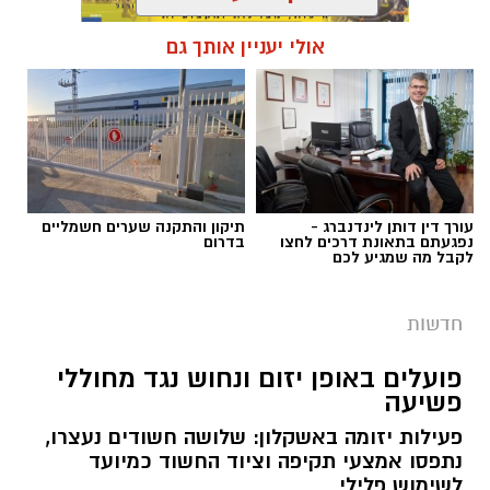
אולי יעניין אותך גם
תגים:
פשיטה על בית הימורים
עורך דין דותן לינדנברג -
תיקון והתקנה שערים חשמליים
נפגעתם בתאונת דרכים לחצו
בדרום
לקבל מה שמגיע לכם
חדשות
פועלים באופן יזום ונחוש נגד מחוללי
פשיעה
פעילות יזומה באשקלון: שלושה חשודים נעצרו,
דוברות המשטרה
נתפסו אמצעי תקיפה וציוד החשוד כמיועד
לשימוש פלילי