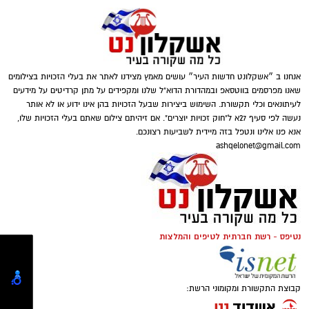
טוען כתבה...
דוברות המשטרה
אנחנו ב ״אשקלונט חדשות העיר״ עושים מאמץ מצידנו לאתר את בעלי הזכויות בצילומים
במסגרת פעילות יזומה של בלשי יחידת יל"פ
שאנו מפרסמים בווטסאפ ובמהדורת הדוא"ל שלנו ומקפידים על מתן קרדיטים על מידעים
לעיתונאים וכלי תקשורת. השימוש ביצירות שבעל הזכויות בהן אינו ידוע או לא אותר
אשקלון נגד מחוללי פשיעה בעיר, זוהה רכב ובו
נעשה לפי סעיף 27א ל"חוק זכויות יוצרים". אם זיהיתם צילום שאתם בעלי הזכויות שלו,
מספר חשודים. הבלשים ביצעו מעקב אחר הרכב,
אנא פנו אלינו ונטפל בזה מיידית לשביעות רצונכם.
ולאחר זמן קצר עצרו אותו לבדיקת יושביו.
ashqelonet@gmail.com
במסגרת הפעילות עוכבו לחקירה מפעילת המקום,
במהלך החיפוש נתפס בתיק שנשא אחד החשודים
מחזיק המקום ושני משתתפים נוספים שנכחו
אקדח איירסופט, תחמושת תואמת, כיסוי פנים
במקום. כלל המעורבים הועברו להמשך טיפול
וכפפות. בנוסף, בחיפוש שנערך ברכב אותרו
וחקירה בתחנת המשטרה.
ונתפסו מצ'טה, סכין קומנדו, פטיש, אקדח טייזר
נטיפס - רשת חברתית לטיפים והמלצות
ומספר טלפונים ניידים.
החקירה נמשכת.