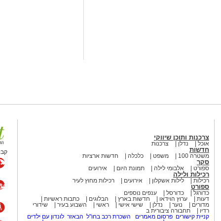
ו אותרו מספר חשודים אשר על פי
שבוצע נתפסו מוצגים שונים ששימשו,
לתי חוקיים, ובהם מחשב ששימש
ים במטבעות שונים.
וציוד נוסף הקשור, על פי החשד,
המקום, מחזיק המקום ושני משתתפים
ברו להמשך טיפול וחקירה בתחנת
צרכנות ותוכן שיווקי
 מסר: "תחנת אשקלון פועלת באופן נחוש
אוכל
נדלן
צרכנות
חדשות
 המהווה כר פורה לפעילות עבריינית
קבו
משטרה 100
משפט
כלכלה
חדשות ארציות
ת יזומה וממוקדת, לאתר מוקדים
סקר
ספורט
אלבומי לילה
תמונת היום
אירועים
ים בהם, במטרה לשמור על ביטחון
רכילות ולילה
רכילות
לילות אשקלון
אירועים
רכילות מחוץ לעיר
ספורט
כדורגל
כדורסל
ענפים נוספים
דעות
ערוץ הוידאו
חדשות בארץ
הבלוגים
כתבות ראשיות
מדורים
נוער
נדלן
שישי אישי
ראשי
השבוע בעיר
שידורי
רדיו
תחבורה ציבורית ב
קניית קישורים
פרסום מאמרים
השכרת רכב בחו"ל
הבאזר
לונדון עם ילדים