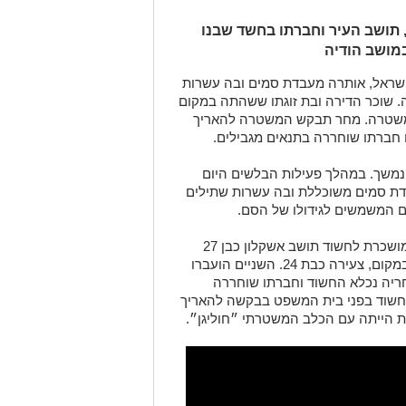
שטרת ישראל עצרה היום חשוד, 27, תושב העיר וחברתו בחשד שבנו
מושב הודיה
שראל, אותרה מעבדת סמים ובה עשרות
ה. שוכר הדירה ובת זוגתו ששהתה במקום
 במשטרה. מחר תבקש המשטרה להאריך
 חברתו שוחררה בתנאים מגבילים.
נמשך. במהלך פעילות הבלשים היום
דת סמים משוכללת ובה עשרות שתילים
ים המשמשים לגידולו של הסם.
דירה זו שעברה בחלקה הסבה למעבדה, מושכרת לחשוד תושב אשקלון כבן 27
שנעצר לחקירה יחד עם בת זוגתו שנכחה במקום, צעירה כבת 24. השניים הועברו
יה נכלא החשוד וחברתו שוחררה
החשוד בפני בית המשפט בבקשה להאריך
 הייתה עם הכלב המשטרתי ״חוליגן״.