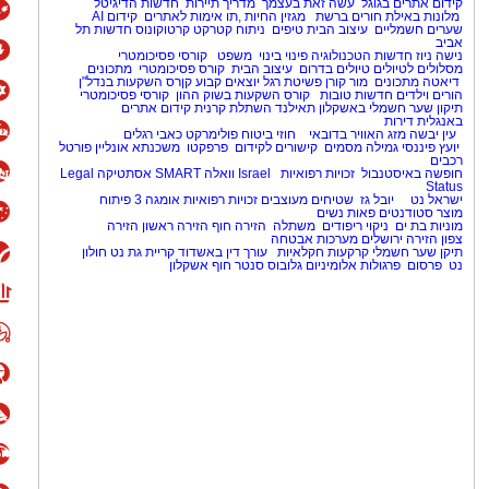
קידום אתרים בגוגל
עשה זאת בעצמך
מדריך תיירות
חדשות הדיגיטל
מלונות באילת
חורים ברשת
מגזין החיות
,
תו אימות לאתרים
קידום AI
שערים חשמליים
עיצוב הבית
טיפים
ניתוח קטרקט
קרטוקונוס
חדשות תל
אביב
נישה ניוז
חדשות הטכנולוגיה
פינוי בינוי
משפט
קורסי פסיכומטרי
מסלולים לטיולים
טיולים בדרום
עיצוב הבית
קורס פסיכומטרי
מתכונים
דיאטה
מתכונים
מור קורן
פשיטת רגל
יוצאים קבוע
קןרס השקעות בנדל"ן
הורים וילדים
חדשות טובות
קורס השקעות בשוק ההון
קורסי פסיכומטרי
תיקון שער חשמלי באשקלון
תאילנד
השתלת קרנית
קידום אתרים
באנגלית
דירות
עין יבשה
מזג האוויר בדובאי
חוזי ביטוח
פולימרקט
כאבי רגלים
יועץ פיננסי
גמילה מסמים
קישורים לקידום
פרפקטו
משכנתא אונליין
פורטל
רכבים
חופשה באיסטנבול
זכויות רפואיות
Israel
וואלה SMART
אסתטיקה
Legal
Status
ישראל נט
יובל גז
שטיחים מעוצבים
זכויות רפואיות
אומגה 3
פיתוח
מוצר
סטודנטים
פאות נשים
מוניות בת ים
ניקוי ריפודים
משתלה
הזירה חוף
הזירה ראשון
הזירה
צפון
הזירה ירושלים
מערכות אבטחה
תיקן שער חשמלי
קרקעות חקלאיות
עורך דין באשדוד
קריית גת נט
חולון
נט
פרסום
פרגולות אלומיניום
גלובוס סנטר חוף אשקלון