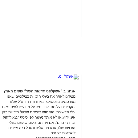
במהלך הפעילות נכנסו הכוחות למקום, שב
החשד השתתפו במשחקי הימורים. בחיפוש 
על פי החשד, לניהול ולהפעלת הימורים ב
להפעלת משחקי בינגו, כרטיסי בינגו וכספ
בנוסף, נתפסו סכומי כסף במזומן, המחאות 
להפעלת המקום.
במסגרת הפעילות עוכבו לחקירה מפעילת 
נוספים שנכחו במקום. כלל המעורבים הוע
המשטרה.
החקירה נמשכת.
סגן מפקד תחנת אשקלון, רפ"ק דורון ששון,
אנחנו ב ״אשקלונט חדשות העיר״ עושים מאמץ
ועקבי נגד תופעת ההימורים הבלתי חוקיים,
מצידנו לאתר את בעלי הזכויות בצילומים שאנו
ופוגעת בסדר הציבורי. נמשיך לבצע פעילו
מפרסמים בווטסאפ ובמהדורת הדוא"ל שלנו
הפועלים בניגוד לחוק ולפעול נגד המעורב
ומקפידים על מתן קרדיטים על מידעים לעיתונאים
וכלי תקשורת. השימוש ביצירות שבעל הזכויות בהן
הציבור ואיכות חייו".
אינו ידוע או לא אותר נעשה לפי סעיף 27א ל"חוק
זכויות יוצרים". אם זיהיתם צילום שאתם בעלי
מצ"ב תמונות.
הזכויות שלו, אנא פנו אלינו ונטפל בזה מיידית
קרדיט: דוברות המשטרה.
לשביעות רצונכם.