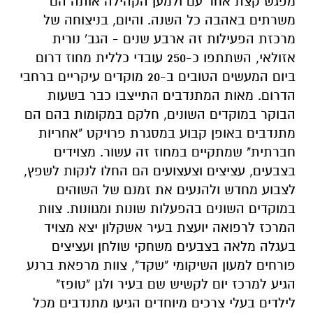
מפגש קצת אחר עם ולמען הקהילה אותה הם
משרתים באהבה כל השנה. והיום, בניצוחה של
מרכזת הפעילות זה ארבע שנים - הגב' נורית
אזולאי, השתתפו כ-250 עובדי כללית מחוז דרום
ביום המעשים הטובים ב-20 מוקדים עיקריים ברחבי
הדרום. מאות המתנדבים התייצבו כבר בשעות
הבוקר במוקדים השונים, חלקם במקומות בהם הם
מתנדבים באופן קבוע במסגרת פרויקט "אחריות
חברתית" שמתקיים במחוז זה עשור. מצוידים
בצבעים, עציצים וצעצועים הם החלו לנקות לשפץ,
לצבוע מחדש ולהנעים את זמנם של השוהים
במוקדים השונים בהפעלות שונות ומגוונות. צוות
המרכז לרפואה יועצת בעיר אשקלון יצא מצויד
בעגלה מלאה בצבעים משחקי שולחן ועציצים
פורחים למעון השיקומי "שקד", צוות מרפאת ברנע
הגיע למרכז יום לקשיש שם בעיר ולגן "טופז"
לילדים בעלי צרכים מיוחדים הגיעו מתנדבים מכל