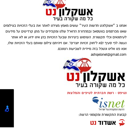
טוען כתבה...
דוברות המשטרה
אנחנו ב ״אשקלונט חדשות העיר״ עושים מאמץ מצידנו לאתר את בעלי הזכויות בצילומים
במהלך פעילות יזומה של בלשי תחנת אשקלון
*משטרת ישראל פועלת בנחישות ובאופן יומיומי נגד
שאנו מפרסמים בווטסאפ ובמהדורת הדוא"ל שלנו ומקפידים על מתן קרדיטים על מידעים
בשיתוף לוחמי מג"ב דרום, בוצע חיפוש במבנה
מחוללי פשיעה ועבירות סמים. תפיסת הסמים,
לעיתונאים וכלי תקשורת. השימוש ביצירות שבעל הזכויות בהן אינו ידוע או לא אותר
בעיר אשקלון בעקבות חשד להפעלת מקום
אמצעי התקיפה והכספים מהווה נדבך נוסף במאבק
נעשה לפי סעיף 27א ל"חוק זכויות יוצרים". אם זיהיתם צילום שאתם בעלי הזכויות שלו,
אנא פנו אלינו ונטפל בזה מיידית לשביעות רצונכם.
הימורים בלתי חוקי.
המתמשך נגד גורמים עברייניים, במטרה לשמור על
ashqelonet@gmail.com
ביטחון הציבור ואיכות חייו.*
במהלך הפעילות נכנסו הכוחות למקום, שבו אותרו
מספר חשודים אשר על פי החשד השתתפו
מצ"ב תמונות.
במשחקי הימורים. בחיפוש שבוצע נתפסו מוצגים
קרדיט: דוברות המשטרה.
שונים ששימשו, על פי החשד, לניהול ולהפעלת
נטיפס - רשת חברתית לטיפים והמלצות
הימורים בלתי חוקיים, ובהם מחשב ששימש
להורדת האפליקציה לחצו כאן
להפעלת משחקי בינגו, כרטיסי בינגו וכספים
במטבעות שונים.
קבוצת התקשורת ומקומוני הרשת: