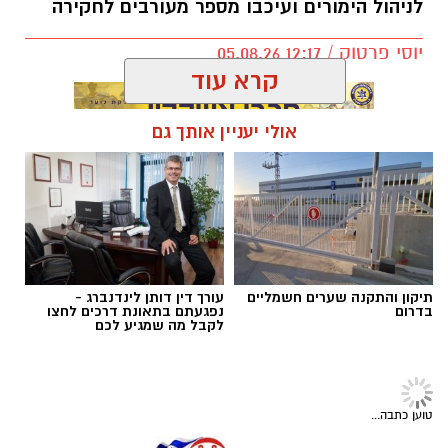
לניהול הימורים ועיכבו מספר מעורבים לחקירה
במסגרת פעילות יזומה של בלשי תחנת אשקלון
למאבק בעבירות סמים ובהחזקת אמצעי תקיפה,
יוסי פרטוק / 12:17 05.08.26
בוצע חיפוש בבית וברכב בעיר.
במהלך החיפוש נתפס חומר החשוד כסם מסוכן
קרא עוד
מסוג קריסטל, במשקל של כ-133.9 גרם ברוטו,
אקדח איירסופט, אגרופן וסכום כסף מזומן בסך
אולי יעניין אותך גם
תגים:
פשיטה על בית הימורים
כ-8,700 ש"ח.
במסגרת החקירה עוכבו לחקירה שלושה חשודים,
תושבי העיר - שני גברים ואישה.
תיקון והתקנה שערים חשמליים
עורך דין דותן לינדנברג -
בדרום
נפגעתם בתאונת דרכים לחצו
לקבל מה שמגיע לכם