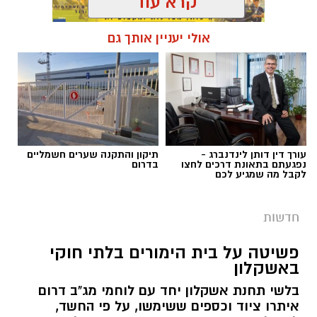
קרא עוד
אולי יעניין אותך גם
תגים:
עוכבו שלושה תושבים
עורך דין דותן לינדנברג -
תיקון והתקנה שערים חשמליים
נפגעתם בתאונת דרכים לחצו
בדרום
לקבל מה שמגיע לכם
חדשות
פשיטה על בית הימורים בלתי חוקי
באשקלון
בלשי תחנת אשקלון יחד עם לוחמי מג"ב דרום
דוברות המשטרה
איתרו ציוד וכספים ששימשו, על פי החשד,