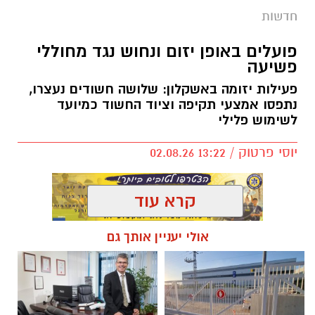
חדשות
פועלים באופן יזום ונחוש נגד מחוללי
פשיעה
פעילות יזומה באשקלון: שלושה חשודים נעצרו,
דוברות המשטרה
נתפסו אמצעי תקיפה וציוד החשוד כמיועד
לשימוש פלילי
במהלך פעילות יזומה של בלשי תחנת אשקלון
בשיתוף לוחמי מג"ב דרום, בוצע חיפוש במבנה
יוסי פרטוק / 13:22 02.08.26
בעיר אשקלון בעקבות חשד להפעלת מקום
הימורים בלתי חוקי.
קרא עוד
במהלך הפעילות נכנסו הכוחות למקום, שבו אותרו
מספר חשודים אשר על פי החשד השתתפו
אולי יעניין אותך גם
תגים:
נגד מחוללי פשיעה
במשחקי הימורים. בחיפוש שבוצע נתפסו מוצגים
שונים ששימשו, על פי החשד, לניהול ולהפעלת
הימורים בלתי חוקיים, ובהם מחשב ששימש
להפעלת משחקי בינגו, כרטיסי בינגו וכספים