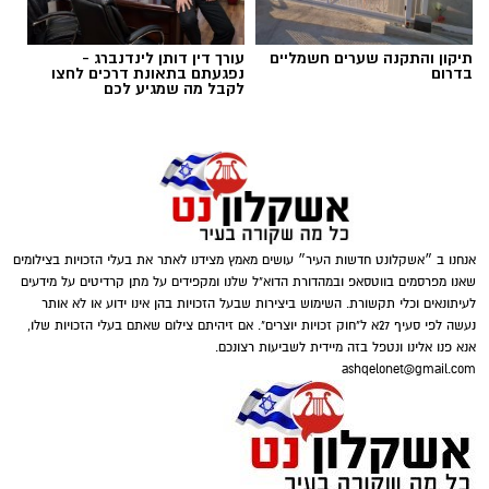
במטבעות שונים.
תיקון והתקנה שערים חשמליים
עורך דין דותן לינדנברג -
בנוסף, נתפסו סכומי כסף במזומן, המחאות וציוד
בדרום
נפגעתם בתאונת דרכים לחצו
לקבל מה שמגיע לכם
נוסף הקשור, על פי החשד, להפעלת המקום.
אנחנו ב ״אשקלונט חדשות העיר״ עושים מאמץ מצידנו לאתר את בעלי הזכויות בצילומים
דוברות המשטרה
שאנו מפרסמים בווטסאפ ובמהדורת הדוא"ל שלנו ומקפידים על מתן קרדיטים על מידעים
לעיתונאים וכלי תקשורת. השימוש ביצירות שבעל הזכויות בהן אינו ידוע או לא אותר
במסגרת פעילות יזומה של בלשי יחידת יל"פ
נעשה לפי סעיף 27א ל"חוק זכויות יוצרים". אם זיהיתם צילום שאתם בעלי הזכויות שלו,
אנא פנו אלינו ונטפל בזה מיידית לשביעות רצונכם.
אשקלון נגד מחוללי פשיעה בעיר, זוהה רכב ובו
ashqelonet@gmail.com
מספר חשודים. הבלשים ביצעו מעקב אחר הרכב,
ולאחר זמן קצר עצרו אותו לבדיקת יושביו.
במסגרת הפעילות עוכבו לחקירה מפעילת המקום,
במהלך החיפוש נתפס בתיק שנשא אחד החשודים
מחזיק המקום ושני משתתפים נוספים שנכחו