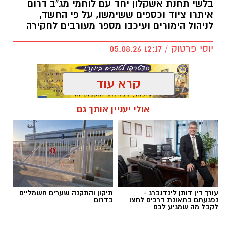
בלשי תחנת אשקלון יחד עם לוחמי מג"ב דרום
איתרו ציוד וכספים ששימשו, על פי החשד,
לניהול הימורים ועיכבו מספר מעורבים לחקירה
יוסי פרטוק / 12:17 05.08.26
קרא עוד
אולי יעניין אותך גם
תגים:
פשיטה על בית הימורים
עורך דין דותן לינדנברג -
תיקון והתקנה שערים חשמליים
נפגעתם בתאונת דרכים לחצו
בדרום
לקבל מה שמגיע לכם