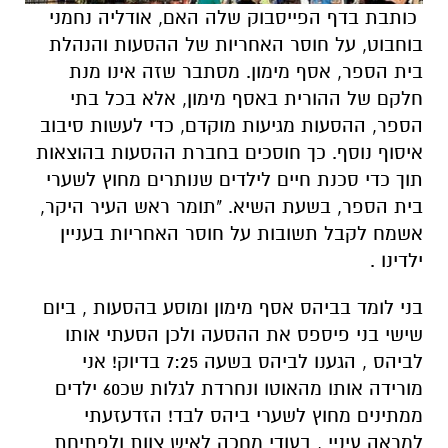
כותבת בדף הפייסבוק שלה האם, אודליה נחמני
בוחבוט, על חוסר האחריות של ההסעות והנהלת
בית הספר, אסף מימון. מסתבר שזה אינו מנת
חלקם של ההורית באסף מימון, אלא בכל בתי
הספר, ההסעות מגיעות מוקדם, כדי לעשות סיבוב
איסוף נוסף. כך חוסכים בחברת ההסעות בהוצאות
תוך כדי סכנת חיים לילדים שנותרים מחוץ לשערי
בית הספר, בשעת השיא. "תומר ראש העיר היקר,
אשמח לקבל תשובות על חוסר האחריות בעניין
ילדינו .
בני לומד בביהס אסף מימון ומוסע בהסעות , ביום
שישי בני פיספס את ההסעה ולכן הסעתי אותו
לביהס , הגענו לביהס בשעה 7:25 בדיוק! אני
מורידה אותו מהאוטו ונחרדת לגלות שכ60 ילדים
ממתינים מחוץ לשערי ביהס לבד! הזדעזעתי
למראה עיניי , בעודי מחכה לאיש צוות ולפתיחת