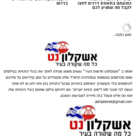
במטבעות שונים.
עורך דין דותן לינדנברג -
תיקון והתקנה שערים חשמליים
נפגעתם בתאונת דרכים לחצו
בדרום
לקבל מה שמגיע לכם
בנוסף, נתפסו סכומי כסף במזומן, המחאות וציוד
נוסף הקשור, על פי החשד, להפעלת המקום.
טוען כתבה...
דוברות המשטרה
אנחנו ב ״אשקלונט חדשות העיר״ עושים מאמץ מצידנו לאתר את בעלי הזכויות בצילומים
במסגרת פעילות יזומה של בלשי יחידת יל"פ
שאנו מפרסמים בווטסאפ ובמהדורת הדוא"ל שלנו ומקפידים על מתן קרדיטים על מידעים
אשקלון נגד מחוללי פשיעה בעיר, זוהה רכב ובו
לעיתונאים וכלי תקשורת. השימוש ביצירות שבעל הזכויות בהן אינו ידוע או לא אותר
מספר חשודים. הבלשים ביצעו מעקב אחר הרכב,
נעשה לפי סעיף 27א ל"חוק זכויות יוצרים". אם זיהיתם צילום שאתם בעלי הזכויות שלו,
אנא פנו אלינו ונטפל בזה מיידית לשביעות רצונכם.
ולאחר זמן קצר עצרו אותו לבדיקת יושביו.
ashqelonet@gmail.com
במהלך החיפוש נתפס בתיק שנשא אחד החשודים
במסגרת הפעילות עוכבו לחקירה מפעילת המקום,
אקדח איירסופט, תחמושת תואמת, כיסוי פנים
מחזיק המקום ושני משתתפים נוספים שנכחו