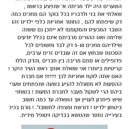
השערים היה ילד מכיתה א' שנפצע בראשו ,
שאלתי את בני ולדבריו בכל בוקר הם מחכים כמה
דק שיפתחו להם , החוסר אחריות כלפי ילדינו זהו
השבר המכעיס והמקומם! לא ייתכן גם ששנה
שלימה ואנו ההורים מרביתם אינם בכלל יודעים
שילדיהם מחכים 5-10 דק לבד וחשופים לכל
הסכנות שבחוץ אם זה עובדים זרים ערבים,
פדופילים או סתם מריבה בין חברים ,והדק הללו
קריטיות ביותר! אני שואלת אותך ראש העיר היקר !
האם אתה לוקח אחריות לכך ???!!! אם חברת
ההסעות לא מסוגלת להגיע בשעה שנפתחים שערי
ביהס הרי לשקול מעבר לחברת הסעות ! בטוחני
שיש פיתרון לעניין אך השאלה עד כמה חשוב
ביטחון ילדינו ! דורשת ומצפה לתשובו". ! גורם בכיר
בעירייה נמסר שהנושא בבדיקה ויטופל מידית.