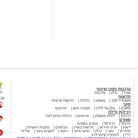
ו אותרו מספר חשודים אשר על פי
שבוצע נתפסו מוצגים שונים ששימשו,
לתי חוקיים, ובהם מחשב ששימש
ים במטבעות שונים.
וציוד נוסף הקשור, על פי החשד,
המקום, מחזיק המקום ושני משתתפים
ברו להמשך טיפול וחקירה בתחנת
צרכנות ותוכן שיווקי
 מסר: "תחנת אשקלון פועלת באופן נחוש
אוכל
נדלן
צרכנות
חדשות
 המהווה כר פורה לפעילות עבריינית
קבו
משטרה 100
משפט
כלכלה
חדשות ארציות
ת יזומה וממוקדת, לאתר מוקדים
סקר
ספורט
אלבומי לילה
תמונת היום
אירועים
ים בהם, במטרה לשמור על ביטחון
רכילות ולילה
רכילות
לילות אשקלון
אירועים
רכילות מחוץ לעיר
ספורט
כדורגל
כדורסל
ענפים נוספים
דעות
ערוץ הוידאו
חדשות בארץ
הבלוגים
כתבות ראשיות
מדורים
נוער
נדלן
שישי אישי
ראשי
השבוע בעיר
שידורי
רדיו
תחבורה ציבורית ב