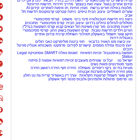
קניית קישורים
פרסום מאמרים
השכרת רכב בחו"ל
הבאזר
לונדון עם ילדים
קידום אתרים בגוגל
עשה זאת בעצמך
מדריך תיירות
חדשות הדיגיטל
מלונות באילת
חורים ברשת
מגזין החיות
,
תו אימות לאתרים
קידום AI
שערים חשמליים
עיצוב הבית
טיפים
ניתוח קטרקט
קרטוקונוס
חדשות תל
אביב
נישה ניוז
חדשות הטכנולוגיה
פינוי בינוי
משפט
קורסי פסיכומטרי
מסלולים לטיולים
טיולים בדרום
עיצוב הבית
קורס פסיכומטרי
מתכונים
דיאטה
מתכונים
מור קורן
פשיטת רגל
יוצאים קבוע
קןרס השקעות בנדל"ן
הורים וילדים
חדשות טובות
קורס השקעות בשוק ההון
קורסי פסיכומטרי
תיקון שער חשמלי באשקלון
תאילנד
השתלת קרנית
קידום אתרים
באנגלית
דירות
עין יבשה
מזג האוויר בדובאי
חוזי ביטוח
פולימרקט
כאבי רגלים
יועץ פיננסי
גמילה מסמים
קישורים לקידום
פרפקטו
משכנתא אונליין
פורטל
רכבים
חופשה באיסטנבול
זכויות רפואיות
Israel
וואלה SMART
אסתטיקה
Legal
Status
ישראל נט
יובל גז
שטיחים מעוצבים
זכויות רפואיות
אומגה 3
פיתוח
מוצר
סטודנטים
פאות נשים
מוניות בת ים
ניקוי ריפודים
משתלה
הזירה חוף
הזירה ראשון
הזירה
צפון
הזירה ירושלים
מערכות אבטחה
תיקן שער חשמלי
קרקעות חקלאיות
עורך דין באשדוד
קריית גת נט
חולון
נט
פרסום
פרגולות אלומיניום
גלובוס סנטר חוף אשקלון
1
/
3