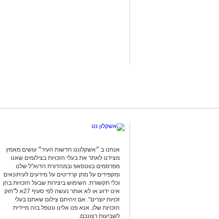
במהלך הפעילות נכנסו הכוחות למקום, שב
החשד השתתפו במשחקי הימורים. בחיפוש 
על פי החשד, לניהול ולהפעלת הימורים ב
להפעלת משחקי בינגו, כרטיסי בינגו וכספ
בנוסף, נתפסו סכומי כסף במזומן, המחאות 
להפעלת המקום.
במסגרת הפעילות עוכבו לחקירה מפעילת 
נוספים שנכחו במקום. כלל המעורבים הוע
המשטרה.
החקירה נמשכת.
סגן מפקד תחנת אשקלון, רפ"ק דורון ששון,
אנחנו ב ״אשקלונט חדשות העיר״ עושים מאמץ
ועקבי נגד תופעת ההימורים הבלתי חוקיים,
מצידנו לאתר את בעלי הזכויות בצילומים שאנו
ופוגעת בסדר הציבורי. נמשיך לבצע פעילו
מפרסמים בווטסאפ ובמהדורת הדוא"ל שלנו
הפועלים בניגוד לחוק ולפעול נגד המעורב
ומקפידים על מתן קרדיטים על מידעים לעיתונאים
וכלי תקשורת. השימוש ביצירות שבעל הזכויות בהן
הציבור ואיכות חייו".
אינו ידוע או לא אותר נעשה לפי סעיף 27א ל"חוק
זכויות יוצרים". אם זיהיתם צילום שאתם בעלי
מצ"ב תמונות.
הזכויות שלו, אנא פנו אלינו ונטפל בזה מיידית
קרדיט: דוברות המשטרה.
לשביעות רצונכם.