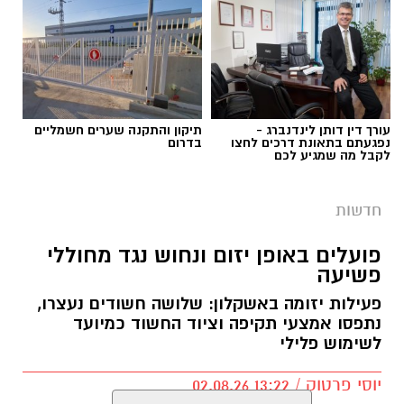
תגים:
פשיטה על בית הימורים
עורך דין דותן לינדנברג -
תיקון והתקנה שערים חשמליים
נפגעתם בתאונת דרכים לחצו
בדרום
לקבל מה שמגיע לכם
חדשות
פועלים באופן יזום ונחוש נגד מחוללי
פשיעה
פעילות יזומה באשקלון: שלושה חשודים נעצרו,
נתפסו אמצעי תקיפה וציוד החשוד כמיועד
דוברות המשטרה
לשימוש פלילי
במהלך פעילות יזומה של בלשי תחנת אשקלון
יוסי פרטוק / 13:22 02.08.26
בשיתוף לוחמי מג"ב דרום, בוצע חיפוש במבנה