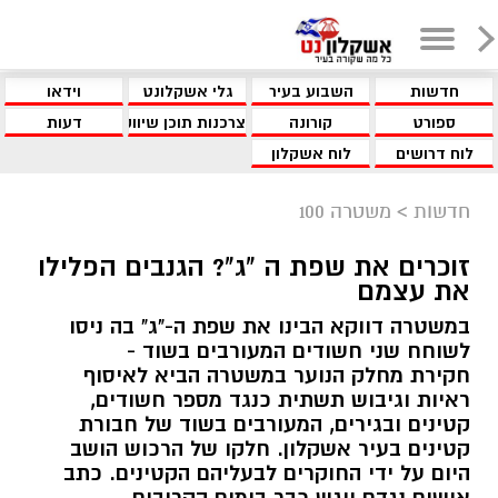
חדשות
השבוע בעיר
גלי אשקלונט
וידאו
ספורט
קורונה
צרכנות תוכן שיווקי
דעות
לוח דרושים
לוח אשקלון
חדשות
>
משטרה 100
זוכרים את שפת ה "ג"? הגנבים הפלילו
את עצמם
במשטרה דווקא הבינו את שפת ה-"ג" בה ניסו
לשוחח שני חשודים המעורבים בשוד -
חקירת מחלק הנוער במשטרה הביא לאיסוף
ראיות וגיבוש תשתית כנגד מספר חשודים,
קטינים ובגירים, המעורבים בשוד של חבורת
קטינים בעיר אשקלון. חלקו של הרכוש הושב
היום על ידי החוקרים לבעליהם הקטינים. כתב