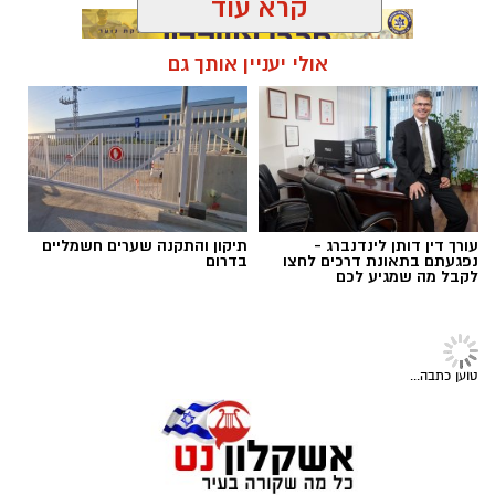
בעיר אשקלון בעקבות חשד להפעלת מקום
הימורים בלתי חוקי.
קרא עוד
במהלך הפעילות נכנסו הכוחות למקום, שבו אותרו
אולי יעניין אותך גם
מספר חשודים אשר על פי החשד השתתפו
תגים:
נגד מחוללי פשיעה
במשחקי הימורים. בחיפוש שבוצע נתפסו מוצגים
שונים ששימשו, על פי החשד, לניהול ולהפעלת
הימורים בלתי חוקיים, ובהם מחשב ששימש
להפעלת משחקי בינגו, כרטיסי בינגו וכספים
במטבעות שונים.
עורך דין דותן לינדנברג -
תיקון והתקנה שערים חשמליים
נפגעתם בתאונת דרכים לחצו
בדרום
לקבל מה שמגיע לכם
בנוסף, נתפסו סכומי כסף במזומן, המחאות וציוד
נוסף הקשור, על פי החשד, להפעלת המקום.
טוען כתבה...