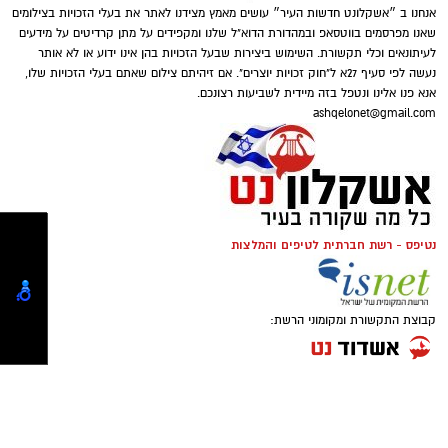
דוברות המשטרה
אנחנו ב ״אשקלונט חדשות העיר״ עושים מאמץ מצידנו לאתר את בעלי הזכויות בצילומים
במסגרת פעילות יזומה של בלשי יחידת יל"פ
שאנו מפרסמים בווטסאפ ובמהדורת הדוא"ל שלנו ומקפידים על מתן קרדיטים על מידעים
אשקלון נגד מחוללי פשיעה בעיר, זוהה רכב ובו
לעיתונאים וכלי תקשורת. השימוש ביצירות שבעל הזכויות בהן אינו ידוע או לא אותר
מספר חשודים. הבלשים ביצעו מעקב אחר הרכב,
נעשה לפי סעיף 27א ל"חוק זכויות יוצרים". אם זיהיתם צילום שאתם בעלי הזכויות שלו,
אנא פנו אלינו ונטפל בזה מיידית לשביעות רצונכם.
ולאחר זמן קצר עצרו אותו לבדיקת יושביו.
ashqelonet@gmail.com
במהלך החיפוש נתפס בתיק שנשא אחד החשודים
במסגרת הפעילות עוכבו לחקירה מפעילת המקום,
אקדח איירסופט, תחמושת תואמת, כיסוי פנים
מחזיק המקום ושני משתתפים נוספים שנכחו
וכפפות. בנוסף, בחיפוש שנערך ברכב אותרו
במקום. כלל המעורבים הועברו להמשך טיפול
ונתפסו מצ'טה, סכין קומנדו, פטיש, אקדח טייזר
וחקירה בתחנת המשטרה.
נטיפס - רשת חברתית לטיפים והמלצות
ומספר טלפונים ניידים.
החקירה נמשכת.
שלושת החשודים, תושבי הדרום בשנות ה-20
סגן מפקד תחנת אשקלון, רפ"ק דורון ששון, מסר:
קבוצת התקשורת ומקומוני הרשת:
לחייהם, נעצרו והועברו לחקירה בתחנת המשטרה.
"תחנת אשקלון פועלת באופן נחוש ועקבי נגד
הרכב נתפס והועבר להמשך טיפול במסגרת
תופעת ההימורים הבלתי חוקיים, המהווה כר פורה
החקירה.
לפעילות עבריינית ופוגעת בסדר הציבורי. נמשיך