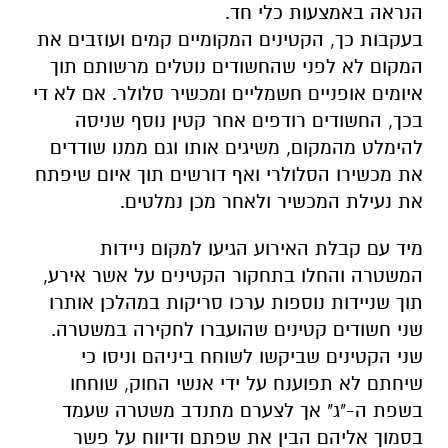
הנראה באמצעות כלי חד.
בעקבות כך, הקטינים המקומיים קמים ועוזבים את
המקום לא לפני שהחשודים נוטלים מרשותם תוך
איומים אופניים חשמליים ומכשיר סלולר. אם לא די
בכך, החשודים רודפים אחר קטין נוסף שניסה
להימלט מהמקום, משיגים אותו וגם ממנו שודדים
את מכשירו הסלולרי ואף דורשים תוך איום שיפתח
את נעילת המכשיר ולאחר מכן נמלטים.
מיד עם קבלת האירוע הגיעו למקום ניידות
המשטרה והחלו בתחקור הקטינים על אשר אירע,
תוך שניידות נוספות ערכו סריקות במהלכן אותרו
שני חשודים קטינים שהועברו לחקירה במשטרה.
שני הקטינים שביקשו לשוחח ביניהם וניסו כי
שיחתם לא תפוענח על ידי אנשי החוק, שוחחו
בשפת ה-"ג" אך לצערם מתנדב משטרה שעמד
בסמוך אליהם הבין את שפתם ודיווח על פשר