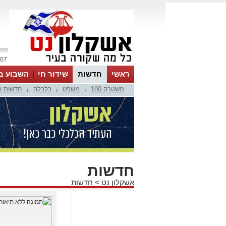
07 אוגוסט 2026 / 11:17
ראשי
חדשות
שידור חי
השבוע ב
משטרה 100
משפט
כלכלה
חדשות א
|
|
|
חדשות
אשקלון נט
>
חדשות