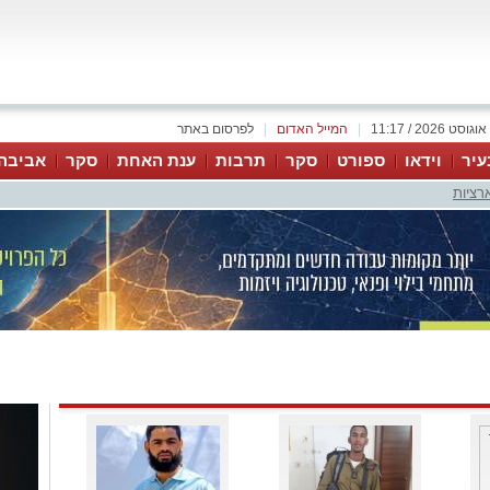
|
המייל האדום
|
לפרסום באתר
עיר
וידאו
ספורט
סקר
תרבות
ענת האחת
סקר
אביבה
רציות