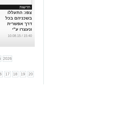
חדשות
צפו: התעללו
בשכניהם בכל
דרך אפשרית
ונעצרו ע"י
השוטרים
15:40 / 10.08.15
...
5
2026
6
17
18
19
20