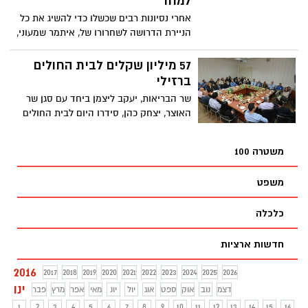
למחר
אחרי נסיונות רבים שכשלו כדי להשיג את כל
הניירת הדרושה לשחרורו של, איתמר שמעוני,
יציאתו לחופשי תתאפשר רק מחר בבוקר
57 מיליון שקלים לבית החולים
ברזילי
שר הבריאות, יעקב ליצמן ביחד עם סגן שר
האוצר, יצחק כהן, סידרו היום לבית החולים
אפשרות להמשיך בבניית הבניין החדש
משטרה 100
משפט
כלכלה
חדשות ארציות
2016
2017
2018
2019
2020
2021
2022
2023
2024
2025
2026
ינו
דצמ
נוב
אוק
ספט
אוג
יול
יונ
מאי
אפר
מרץ
פבר
1
2
3
4
5
6
7
8
9
10
11
12
13
14
15
16