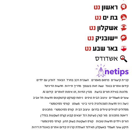
קניית קישורים
פרסום מאמרים
השכרת רכב בחו"ל
הבאזר
לונדון עם ילדים
קידום אתרים בגוגל
עשה זאת בעצמך
מדריך תיירות
חדשות הדיגיטל
מלונות באילת
חורים ברשת
מגזין החיות
,
תו אימות לאתרים
קידום AI
שערים חשמליים
עיצוב הבית
טיפים
ניתוח קטרקט
קרטוקונוס
חדשות תל אביב
נישה ניוז
חדשות הטכנולוגיה
פינוי בינוי
משפט
קורסי פסיכומטרי
מסלולים לטיולים
טיולים בדרום
עיצוב הבית
קורס פסיכומטרי
מתכונים
דיאטה
מתכונים
מור קורן
פשיטת רגל
יוצאים קבוע
קןרס השקעות בנדל"ן
הורים וילדים
חדשות טובות
קורס השקעות בשוק ההון
קורסי פסיכומטרי
תיקון שער חשמלי באשקלון
תאילנד
השתלת קרנית
קידום אתרים באנגלית
דירות