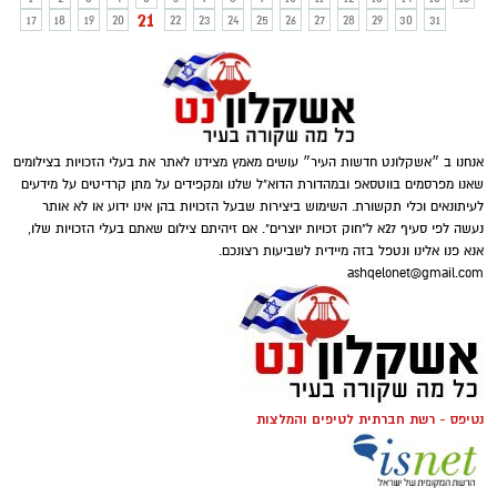
21
17
18
19
20
22
23
24
25
26
27
28
29
30
31
אנחנו ב ״אשקלונט חדשות העיר״ עושים מאמץ מצידנו לאתר את בעלי הזכויות בצילומים
שאנו מפרסמים בווטסאפ ובמהדורת הדוא"ל שלנו ומקפידים על מתן קרדיטים על מידעים
לעיתונאים וכלי תקשורת. השימוש ביצירות שבעל הזכויות בהן אינו ידוע או לא אותר
נעשה לפי סעיף 27א ל"חוק זכויות יוצרים". אם זיהיתם צילום שאתם בעלי הזכויות שלו,
אנא פנו אלינו ונטפל בזה מיידית לשביעות רצונכם.
ashqelonet@gmail.com
נטיפס - רשת חברתית לטיפים והמלצות