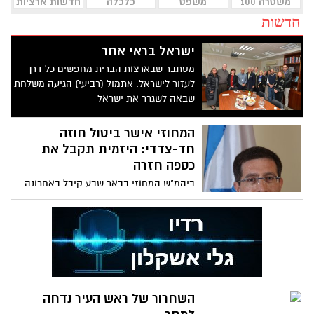
משטרה 100
משפט
כלכלה
חדשות ארציות
חדשות
ישראל בראי אחר
מסתבר שבארצות הברית מחפשים כל דרך
לעזור לישראל. אתמול (רביעי) הגיעה משלחת
שבאה לשגרר את ישראל
המחוזי אישר ביטול חוזה
חד-צדדי: היזמית תקבל את
כספה חזרה
ביהמ"ש המחוזי בבאר שבע קיבל באחרונה
את טענת החברה, לפיה אינה מחויבת לרכוש
את הזכויות בקרקע באשקלון, מאחר
שהמוכרת לא פעלה לשינוי ייעוד הקרקע
מחקלאות לפעילות עסקית (משפט)
השחרור של ראש העיר נדחה