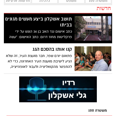
משטרה 100
משפט
כלכלה
חדשות ארציות
חדשות
תושב אשקלון ביצע מעשים מגונים
בביתו
כתב אישום נגד האב בן 36 הוגש על ידי
פרקליטות מחוז דרום. כתב האישום: "עשה
זאת בתדירות יום יומית"
קנו אותו בהסכם הגג
פתאום יורם שפר, חבר מועצת העיר, זה שלא
הגיע לישיבת מועצת העיר האחרונה, כדי לא
להתפטר מהקואליציה ולעבור לאופוזיציה,
יקבל ככל הנראה את תפקיד הממונה על
מנהלת הגג, את זה כתבנו בשבוע שעבר.
פתאום קם אדם ומעניק לו את התפקיד. שפר
הכחיש שהוא מתפטר וגם שכח לציין שככל
הנראה יקבל תפקיד
משטרה 100