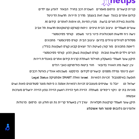
קניית קישורים
פרסום מאמרים
השכרת רכב בחו"ל
הבאזר
לונדון עם ילדים
קידום אתרים בגוגל
עשה זאת בעצמך
מדריך תיירות
חדשות הדיגיטל
מלונות באילת
חורים ברשת
מגזין החיות
,
תו אימות לאתרים
קידום AI
שערים חשמליים
עיצוב הבית
טיפים
ניתוח קטרקט
קרטוקונוס
חדשות תל אביב
נישה ניוז
חדשות הטכנולוגיה
פינוי בינוי
משפט
קורסי פסיכומטרי
מסלולים לטיולים
טיולים בדרום
עיצוב הבית
קורס פסיכומטרי
מתכונים
דיאטה
מתכונים
מור קורן
פשיטת רגל
יוצאים קבוע
קןרס השקעות בנדל"ן
הורים וילדים
חדשות טובות
קורס השקעות בשוק ההון
קורסי פסיכומטרי
תיקון שער חשמלי באשקלון
תאילנד
השתלת קרנית
קידום אתרים באנגלית
דירות
עין יבשה
מזג האוויר בדובאי
חוזי ביטוח
פולימרקט
כאבי רגלים
יועץ פיננסי
גמילה מסמים
קישורים לקידום
פרפקטו
משכנתא אונליין
פורטל רכבים
חופשה באיסטנבול
זכויות רפואיות
Israel
וואלה SMART
אסתטיקה
Legal Status
ישראל נט
יובל גז
שטיחים מעוצבים
זכויות רפואיות
אומגה 3
פיתוח מוצר
סטודנטים
פאות נשים
מוניות בת ים
ניקוי ריפודים
משתלה
הזירה חוף
הזירה ראשון
הזירה צפון
הזירה ירושלים
מערכות
אבטחה
תיקן שער חשמלי
קרקעות חקלאיות
עורך דין באשדוד
קריית גת נט
חולון נט
פרסום
פרגולות
גלובוס סנטר חוף אשקלון
אלומיניום