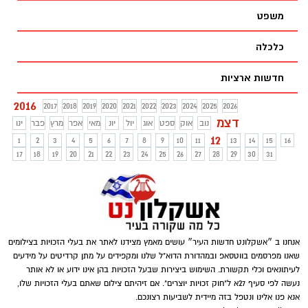
משפט
כלכלה
חדשות ארציות
2016
2017
2018
2019
2020
2021
2022
2023
2024
2025
2026
דצמ
נוב
אוק
ספט
אוג
יול
יונ
מאי
אפר
מרץ
פבר
ינו
12
1
2
3
4
5
6
7
8
9
10
11
13
14
15
16
17
18
19
20
21
22
23
24
25
26
27
28
29
30
31
אנחנו ב ״אשקלונט חדשות העיר״ עושים מאמץ מצידנו לאתר את בעלי הזכויות בצילומים
שאנו מפרסמים בווטסאפ ובמהדורת הדוא"ל שלנו ומקפידים על מתן קרדיטים על מידעים
לעיתונאים וכלי תקשורת. השימוש ביצירות שבעל הזכויות בהן אינו ידוע או לא אותר
נעשה לפי סעיף 27א ל"חוק זכויות יוצרים". אם זיהיתם צילום שאתם בעלי הזכויות שלו,
אנא פנו אלינו ונטפל בזה מיידית לשביעות רצונכם.