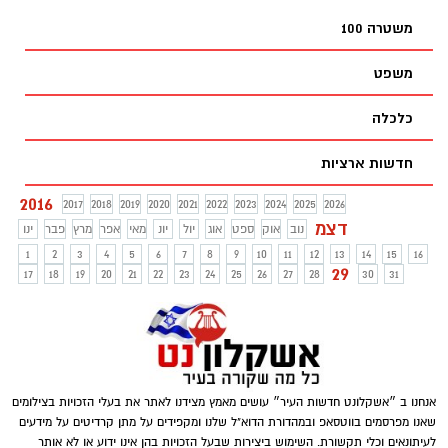
מבולבלים מהמספרים? זו הכוונה
משטרה 100
משפט
כלכלה
חדשות ארציות
2016
2017
2018
2019
2020
2021
2022
2023
2024
2025
2026
דצמ
נוב
אוק
ספט
אוג
יול
יונ
מאי
אפר
מרץ
פבר
ינו
1
2
3
4
5
6
7
8
9
10
11
12
13
14
15
16
29
17
18
19
20
21
22
23
24
25
26
27
28
30
31
אנחנו ב ״אשקלונט חדשות העיר״ עושים מאמץ מצידנו לאתר את בעלי הזכויות בצילומים
שאנו מפרסמים בווטסאפ ובמהדורת הדוא"ל שלנו ומקפידים על מתן קרדיטים על מידעים
לעיתונאים וכלי תקשורת. השימוש ביצירות שבעל הזכויות בהן אינו ידוע או לא אותר