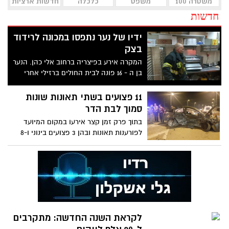
משטרה 100
משפט
כלכלה
חדשות ארציות
חדשות
ידיו של נער נתפסו במכונה לרידוד
בצק
המקרה אירע בפיצריה ברחוב אלי כהן. הנער
בן ה - 16 פונה לבית החולים ברזילי אחרי
שכיבוי אש הצליחו לחלץ את ידיו מהמכונה
11 פצועים בשתי תאונות שונות
סמוך לבת הדר
בתוך פרק זמן קצר אירעו במקום המיועד
לפורענות תאונות ובהן 3 פצועים בינוני ו-8
באורח קל
לקראת השנה החדשה: מתקרבים