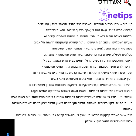
קניית קישורים
פרסום מאמרים
השכרת רכב בחו"ל
הבאזר
לונדון עם ילדים
קידום אתרים בגוגל
עשה זאת בעצמך
מדריך תיירות
חדשות הדיגיטל
מלונות באילת
חורים ברשת
מגזין החיות
,
תו אימות לאתרים
קידום AI
שערים חשמליים
עיצוב הבית
טיפים
ניתוח קטרקט
קרטוקונוס
חדשות תל אביב
נישה ניוז
חדשות הטכנולוגיה
פינוי בינוי
משפט
קורסי פסיכומטרי
מסלולים לטיולים
טיולים בדרום
עיצוב הבית
קורס פסיכומטרי
מתכונים
דיאטה
מתכונים
מור קורן
פשיטת רגל
יוצאים קבוע
קןרס השקעות בנדל"ן
הורים וילדים
חדשות טובות
קורס השקעות בשוק ההון
קורסי פסיכומטרי
תיקון שער חשמלי באשקלון
תאילנד
השתלת קרנית
קידום אתרים באנגלית
דירות
עין יבשה
מזג האוויר בדובאי
חוזי ביטוח
פולימרקט
כאבי רגלים
יועץ פיננסי
גמילה מסמים
קישורים לקידום
פרפקטו
משכנתא אונליין
פורטל רכבים
חופשה באיסטנבול
זכויות רפואיות
Israel
וואלה SMART
אסתטיקה
Legal Status
ישראל נט
יובל גז
שטיחים מעוצבים
זכויות רפואיות
אומגה 3
פיתוח מוצר
סטודנטים
פאות נשים
מוניות בת ים
ניקוי ריפודים
משתלה
הזירה חוף
הזירה ראשון
הזירה צפון
הזירה ירושלים
מערכות
אבטחה
תיקן שער חשמלי
קרקעות חקלאיות
עורך דין באשדוד
קריית גת נט
חולון נט
פרסום
פרגולות
גלובוס סנטר חוף אשקלון
אלומיניום