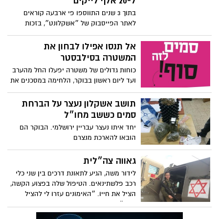
ל-20 אלף לייקים
בתוך 3 שנים התווספו פי ארבעה קוראים
לאתר הפייסבוק של ״אשקלונט״, בזכות
הבאת ידיעות ראשוניות ועדכון חדשותי 24
שעות ביממה. לכם אנו אומרים, תודה רבה
אל תנסו אפילו לבחון את
המשטרה בסילבסטר
כוחות גדולים של משטרה יפעלו החל מהערב
ועד ליום ראשון בבוקר, הלחימה במסכנים את
שלום הציבור. מקומית הבילוי יהיו יעד עיקרי
תמניעת נהיגה בשכרות ושימוש בסמים.
תושב אשקלון נעצר על הברחת
תתחילו לחשוב אם אתם רוצים לבלות או
סמים כששב מחו״ל
לתפוס ראש
יחד איתו נעצר עבריין ירושלמי. הבוקר הם
הובאו להארכת מנצרם
גאווה צה״לית
לידור משה, הגיע לתאונת דרכים בין שני כלי
רכב פלשתינאים. הטיפול שלה בפצוע הקשה,
הציל את חייו. ״האימונים עזרו לי להציל
אותו״