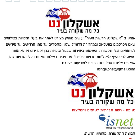
אנחנו ב ״אשקלונט חדשות העיר״ עושים מאמץ מצידנו לאתר את בעלי הזכויות בצילומים
שאנו מפרסמים בווטסאפ ובמהדורת הדוא"ל שלנו ומקפידים על מתן קרדיטים על מידעים
לעיתונאים וכלי תקשורת. השימוש ביצירות שבעל הזכויות בהן אינו ידוע או לא אותר
נעשה לפי סעיף 27א ל"חוק זכויות יוצרים". אם זיהיתם צילום שאתם בעלי הזכויות שלו,
אנא פנו אלינו ונטפל בזה מיידית לשביעות רצונכם.
ashqelonet@gmail.com
נטיפס - רשת חברתית לטיפים והמלצות
קבוצת התקשורת ומקומוני הרשת: