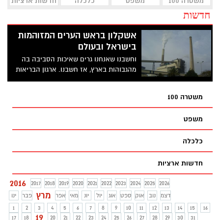
משטרה 100
משפט
כלכלה
חדשות ארציות
חדשות
אשקלון בראש הערים המזוהמות
בישראל ובעולם
וחשבנו שאנחנו גרים שאיכות הסביבה בה
מהגבוהות בארץ, אז חשבנו. ארגון הבריאות
העולמי קובע שגם מודיעין בקטגוריה זו מתוך
ynet
משטרה 100
משפט
כלכלה
חדשות ארציות
2016
2017
2018
2019
2020
2021
2022
2023
2024
2025
2026
מרץ
דצמ
נוב
אוק
ספט
אוג
יול
יונ
מאי
אפר
פבר
ינו
1
2
3
4
5
6
7
8
9
10
11
12
13
14
15
16
19
17
18
20
21
22
23
24
25
26
27
28
29
30
31