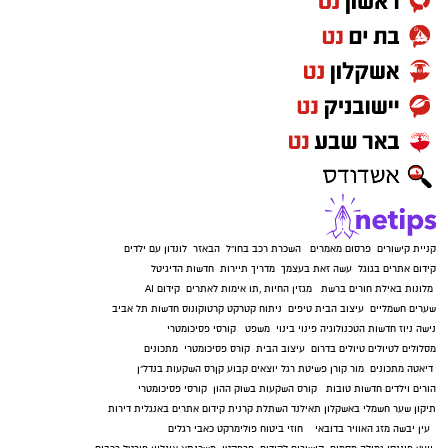
קניית קישורים
פרסום מאמרים
השכרת רכב בחו"ל
הבאזר
לונדון עם ילדים
קידום אתרים בגוגל
עשה זאת בעצמך
מדריך תיירות
חדשות הדיגיטל
מלונות באילת
חורים ברשת
מגזין החיות
,
תו אימות לאתרים
קידום AI
שערים חשמליים
עיצוב הבית
טיפים
ניתוח קטרקט
קרטוקונוס
חדשות תל אביב
נישה ניוז
חדשות הטכנולוגיה
פינוי בינוי
משפט
קורסי פסיכומטרי
מסלולים לטיולים
טיולים בדרום
עיצוב הבית
קורס פסיכומטרי
מתכונים
דיאטה
מתכונים
מור קורן
פשיטת רגל
יוצאים קבוע
קןרס השקעות בנדל"ן
הורים וילדים
חדשות טובות
קורס השקעות בשוק ההון
קורסי פסיכומטרי
תיקון שער חשמלי באשקלון
תאילנד
השתלת קרנית
קידום אתרים באנגלית
דירות
עין יבשה
מזג האוויר בדובאי
חוזי ביטוח
פולימרקט
כאבי רגלים