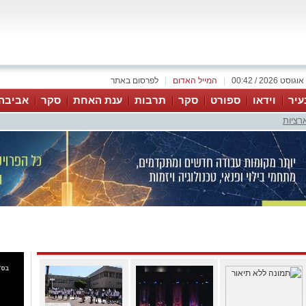
|
המייל האדום
|
לפרסום באתר
עיר
וידאו
ספורט
סקר
תרבות
ענת האחת
סקר
אביבה
רציות