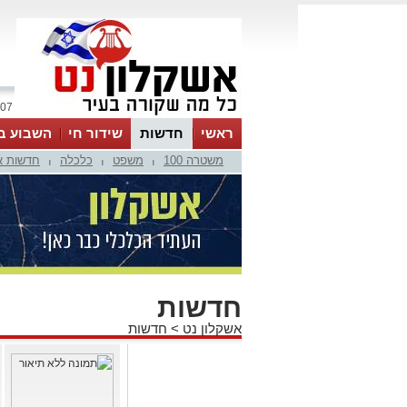
07 אוגוסט 2026 / 00:42
ראשי
חדשות
שידור חי
השבוע ב
משטרה 100
משפט
כלכלה
חדשות א
|
|
|
חדשות
אשקלון נט
>
חדשות