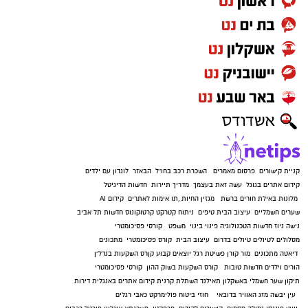
קניית קישורים
פרסום מאמרים
השכרת רכב בחו"ל
הבאזר
לונדון עם ילדים
קידום אתרים בגוגל
עשה זאת בעצמך
מדריך תיירות
חדשות הדיגיטל
מלונות באילת
חורים ברשת
מגזין החיות
,
תו אימות לאתרים
קידום AI
שערים חשמליים
עיצוב הבית
טיפים
ניתוח קטרקט
קרטוקונוס
חדשות תל אביב
נישה ניוז
חדשות הטכנולוגיה
פינוי בינוי
משפט
קורסי פסיכומטרי
מסלולים לטיולים
טיולים בדרום
עיצוב הבית
קורס פסיכומטרי
מתכונים
דיאטה
מתכונים
מור קורן
פשיטת רגל
יוצאים קבוע
קןרס השקעות בנדל"ן
הורים וילדים
חדשות טובות
קורס השקעות בשוק ההון
קורסי פסיכומטרי
תיקון שער חשמלי באשקלון
תאילנד
השתלת קרנית
קידום אתרים באנגלית
דירות
עין יבשה
מזג האוויר בדובאי
חוזי ביטוח
פולימרקט
כאבי רגלים