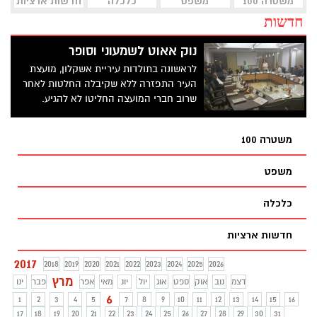
משטרה 100
משפט
כלכלה
חדשות ארציות
חדשות
נוק אאוט לשמעוני וסופר
לראשונה בתולדות עיריית אשקלון, מועצת
העיר התפזרה ללא שקיבלה החלטות לאחר
שרוב חברי המועצה החליטו לא להגיע.
מועצת העיר אמרה את דברה "עד כאן"
משטרה 100
משפט
כלכלה
חדשות ארציות
2017
2018
2019
2020
2021
2022
2023
2024
2025
2026
מרץ
דצמ
נוב
אוק
ספט
אוג
יול
יונ
מאי
אפר
פבר
ינו
6
1
2
3
4
5
7
8
9
10
11
12
13
14
15
16
17
18
19
20
21
22
23
24
25
26
27
28
29
30
31