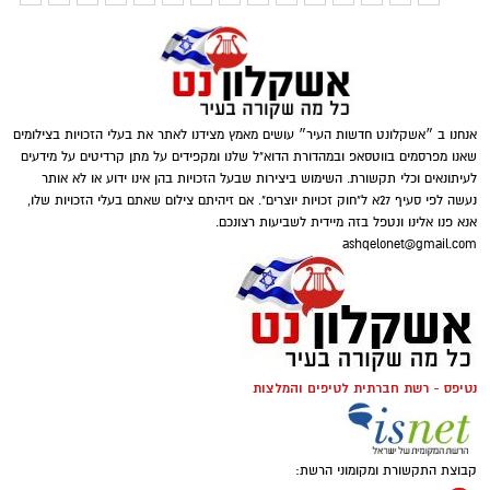
אנחנו ב ״אשקלונט חדשות העיר״ עושים מאמץ מצידנו לאתר את בעלי הזכויות בצילומים
שאנו מפרסמים בווטסאפ ובמהדורת הדוא"ל שלנו ומקפידים על מתן קרדיטים על מידעים
לעיתונאים וכלי תקשורת. השימוש ביצירות שבעל הזכויות בהן אינו ידוע או לא אותר
נעשה לפי סעיף 27א ל"חוק זכויות יוצרים". אם זיהיתם צילום שאתם בעלי הזכויות שלו,
אנא פנו אלינו ונטפל בזה מיידית לשביעות רצונכם.
ashqelonet@gmail.com
נטיפס - רשת חברתית לטיפים והמלצות
קבוצת התקשורת ומקומוני הרשת: