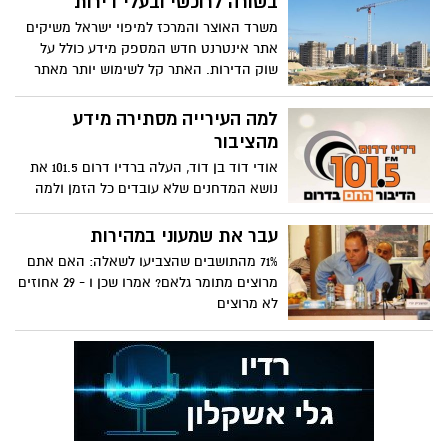
בשורה לרוכשי ובעלי דירות
משרד האוצר והמרכז למיפוי ישראל משיקים
אתר אינטרנט חדש המספק מידע כולל על
שוק הדירות. האתר קל לשימוש יותר מאתר
רשות המסים וכולל השוואת מחירים לאורך
השנים ואחוז עליית המחיר
למה העירייה מסתירה מידע
מהציבור
אודי דוד בן דוד, העלה ברדיו דרום 101.5 את
נושא המדחנים שלא עובדים כל הזמן ולמה
תושבים מקבלים דוחות. האם יש אינטרס
לעירייה שאנשים ישימו פגנו? אולי
עבר את שמעוני במהירות
71% מהתושבים שהצביעו לשאלה: האם אתם
מרוצים מתומר גלאם? אמרו שכן ו - 29 אחוזים
לא מרוצים