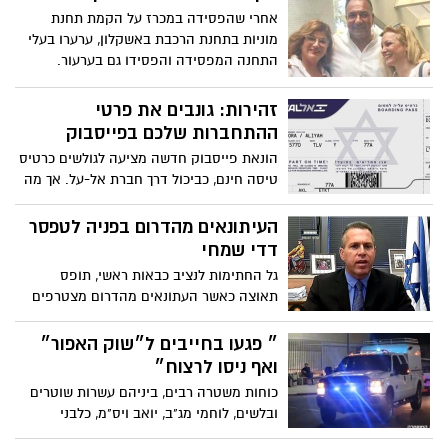
אחרי שהפסידה במכרז על הקמת תחנת
מוניות בתחנת הרכבת באשקלון, ערערו בעלי
התחנה המפסידה והפסידו גם בערעור.
התחנה תנוהל בשנים הקרובות על ידי, חיים
עטון, הבעלים שלך מוניות "השעון"בתמונה:
זהירות: גונבים את פרטי
עורכות הדין קידר ואשקלוני עם חיים עטון
ההתחברות שלכם בפייסבוק
הונאת פייסבוק חדשה מציעה לגולשים כרטיס
טיסה חינם, כביכול דרך חברת אל-על. אך מה
קורה כאשר תלחצו על הלינק המצורף?
העיתונאים מהדרום בפניה לטפסר
דדי שמחי
גל החתימות לנציב כבאות ראשי, תופס
תאוצה כאשר העתונאים מהדרום מצטרפים
לעיתונאים מהצפון, בפנייה לסיים את נושא
הדוברים בכב״ה
״ פגעו בחייבים ל״שוק האפור״
ואף ניסו לרצוח״
כוחות משטרה רבים, ביניהם עשרות שוטרים
ובלשים, לוחמי מג"ב, יואב ויס"מ, כלבני
משטרת ישראל במחוז הדרומי ויחידות