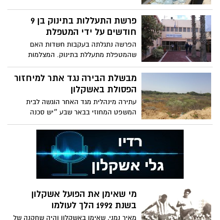
פרשת התעללות בתינוק בן 9
חודשים על ידי המטפלת
הפרשה נתגלתה בעקבות חשדות האם
שהמטפלת מתעללת בתינוק. המצלמות
שבביתה הראו שהיא צדקה. המשטרה:
הנושא בחקירה
מבשלת הבירה נגד אתר למיחזור
הפסולת באשקלון
עתירה מינהלית מגד האחר הוגשה לבית
המשפט המחוזי בבאר שבע ״יש סכנה
למקורות המים״ אומרים במפעל ומוסיפים
שיש סכנה למים שמהווה בסיס לייצור הבירה
במבשלות. התביעה נכד הועדה לתכנון ובניה
באשקלון שאומרת בתגובה ״טרם נתקבלה
החלטה״ בתמונה: האתר לפינוי הפסולת
מי שאימן את הפועל אשקלון
בשנת 1992 הלך לעולמו
מאיר נמני, שאימן באשקלון והיה שחקנה של