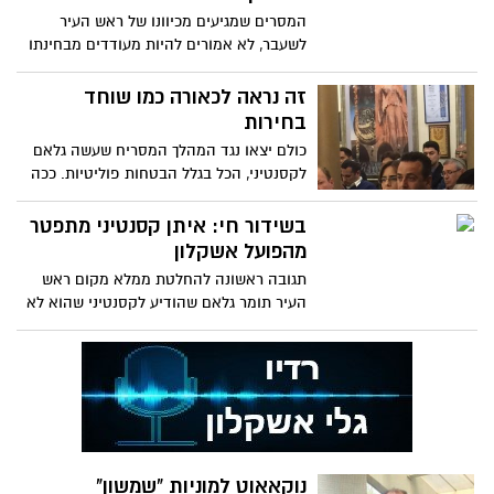
המסרים שמגיעים מכיוונו של ראש העיר
לשעבר, לא אמורים להיות מעודדים מבחינתו
של מחליפו, תומר גלאם. ״הדחת קסנטיני
בניגוד לדעתו של שמעוני, שעשה רבות
זה נראה לכאורה כמו שוחד
לכדורגל בעיר״ הם אומרים
בחירות
כולם יצאו נגד המהלך המסריח שעשה גלאם
לקסנטיני, הכל בגלל הבטחות פוליטיות. ככה
לא בונים מסגרות פוליטיות, ככה מאבדים
אותם והם כמובן, בחסות הרב ברדא גם אם
בשידור חי: איתן קסנטיני מתפטר
הוא לא ידע. אלה נציגך כבוד הרב. העמותה
מהפועל אשקלון
יכולה להפיל את המהלך וכך היא צריכה
תגובה ראשונה להחלטת ממלא מקום ראש
לעשות. גם האוהדים יצאו נגד
העיר תומר גלאם שהודיע לקסנטיני שהוא לא
מעוניין שימשיך בתפקיד יו"ר הפועל אשקלון
נוקאאוט למוניות "שמשון"