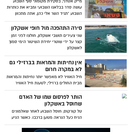
מייק אטדגי, בסקירת מקומוני סוף השבוע
עושה סדר בבלאגו השבועי ומביא את כותרות
השבוע "תגיד השר אלי כהן, אתה מתכוון
שריתוך עם מסכה אלקטרונית זה היי - טק?"
ועל החלמאות במינויו של מנכ"ל העירייה
סירה התהפכה מול חופי אשקלון
הכושל כמנכ"ל החברה העירונית
שני צעירים תושבי אשקלון, חולצו לפני זמן
קצר על ידי שוטרי יחידת השיטור הימי סמוך
לאשקלון
אין נחיתות והמראות בברזילי גם
לא במקרה חרום
חיל האוויר לא מאפשר יותר נחיתות והמראות
מבית החולים ברזילי, לטענת חיל האוויר
הבניינים באיזור גבוהים. המנחת סגור בשלב
הזה למסוקים צבאיים. מנהל בית החולים
הותר לפרסום שמו של האדם
ד״ר חזי לוי: מהירות הגעת פצוע היא קריטית
שחוסל באשקלון
טל קורקוס, חוסל השבוע לאחר שאלמונים
הניח כעל הנראה מטען ברכבו. כאשר הניע
את רכבו אירע הפיצוץ