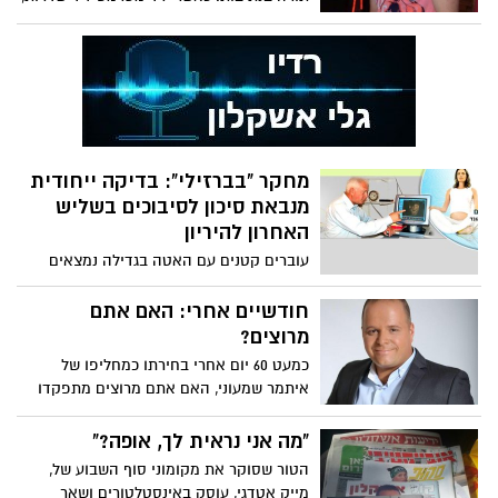
עברה במקום משאית וגרמה למותו. לווייתו
תתקיים היום בשעה 14:00 בבית העלמין
הדרומי בתמונה: שי קבסה ז״ל
מחקר "בברזילי": בדיקה ייחודית
מנבאת סיכון לסיבוכים בשליש
האחרון להיריון
עוברים קטנים עם האטה בגדילה נמצאים
בסיכון גבוה לתחלואה ולתמותה במהלך
הלידה ולאחריה. ממחקר חדש עולה כי
חודשיים אחרי: האם אתם
בדיקת CPR כאשר בוצעה בשליש האחרון של
מרוצים?
ההיריון, עוזרת לנבא את הסיכון לסיבוכים
כמעט 60 יום אחרי בחירתו כמחליפו של
ולניתוחים קיסריים לא מתוכננים. עובר עם
איתמר שמעוני, האם אתם מרוצים מתפקדו
תוצאה חיובית בבדיקת CPR נמצא בסיכון של
של, תומר גלאם
פי 5.5 לניתוחים קיסריים ולידות מכשירניות.
"מה אני נראית לך, אופה?"
עקב מצוקה עוברית בלידה. ד"ר אפרים זוהב:
הטור שסוקר את מקומוני סוף השבוע של,
"כאשר הבדיקה חיובית יש לשקול להקדים
מייק אטדגי, עוסק באינסטלטורים ושאר
באופן יזום את הלידה בכדי להקטין את