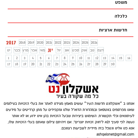
משפט
כלכלה
חדשות ארציות
2017
2018
2019
2020
2021
2022
2023
2024
2025
2026
יונ
דצמ
נוב
אוק
ספט
אוג
יול
מאי
אפר
מרץ
פבר
ינו
1
2
3
4
5
6
7
8
9
10
11
12
13
14
15
16
17
18
19
20
21
22
23
24
25
26
27
28
29
30
אנחנו ב ״אשקלונט חדשות העיר״ עושים מאמץ מצידנו לאתר את בעלי הזכויות בצילומים
שאנו מפרסמים בווטסאפ ובמהדורת הדוא"ל שלנו ומקפידים על מתן קרדיטים על מידעים
לעיתונאים וכלי תקשורת. השימוש ביצירות שבעל הזכויות בהן אינו ידוע או לא אותר
נעשה לפי סעיף 27א ל"חוק זכויות יוצרים". אם זיהיתם צילום שאתם בעלי הזכויות שלו,
אנא פנו אלינו ונטפל בזה מיידית לשביעות רצונכם.
ashqelonet@gmail.com