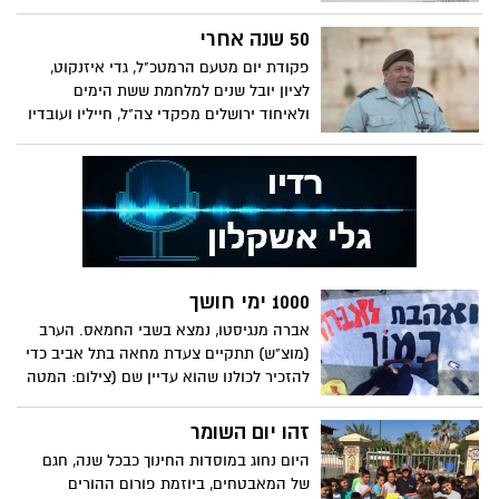
כאשר אין אפילו חניה נורמלית וחינמית ליד
בנין "פאר". תומר גלאם ומשה אטיאס
50 שנה אחרי
מתנגדים, אז זה יעבור?. מנכ"ל העירייה
פקודת יום מטעם הרמטכ"ל, גדי איזנקוט,
שאמור לחתום על ההסכם נמצא בצל הפרשה
לציון יובל שנים למלחמת ששת הימים
שלא תסתיים ככל הנראה בכתבה זו
ולאיחוד ירושלים מפקדי צה"ל, חייליו ועובדיו
1000 ימי חושך
אברה מנגיסטו, נמצא בשבי החמאס. הערב
(מוצ"ש) תתקיים צעדת מחאה בתל אביב כדי
להזכיר לכולנו שהוא עדיין שם (צילום: המטה
לשחרור אברה מנגיסטו)
זהו יום השומר
היום נחוג במוסדות החינוך כבכל שנה, חגם
של המאבטחים, ביוזמת פורום ההורים