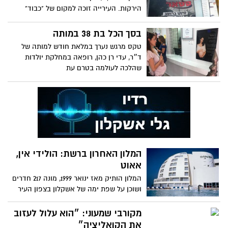
הירקות. העירייה זוכה למקום של "כבוד"
הסיכון לעובר"
בסך הכל בת 38 במותה
טקס מרגש נערך במלאת חודש למותה של
ד״ר, עדי רן כהן, רופאה במחלקת יולדות
שהלכה לעולמה בטרם עת
המלון האחרון ברשת: הולידי אין,
אאוט
המלון הותיק מאז ינואר 1999, מונה 217 חדרים
ושוכן על שפת ימה של אשקלון בצפון העיר
מקורבי שמעוני: ״הוא עלול לעזוב
את הקואליציה״