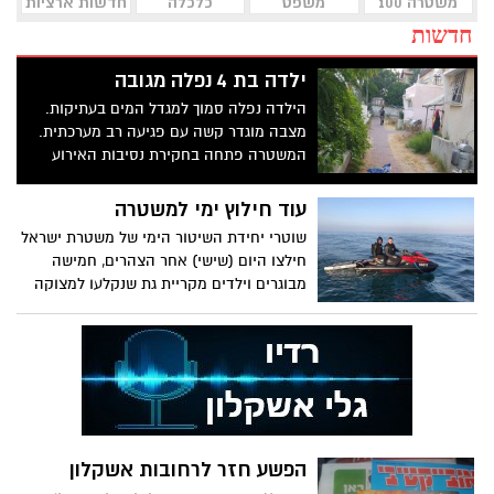
משטרה 100
משפט
כלכלה
חדשות ארציות
חדשות
ילדה בת 4 נפלה מגובה
הילדה נפלה סמוך למגדל המים בעתיקות.
מצבה מוגדר קשה עם פגיעה רב מערכתית.
המשטרה פתחה בחקירת נסיבות האירוע
עוד חילוץ ימי למשטרה
שוטרי יחידת השיטור הימי של משטרת ישראל
חילצו היום (שישי) אחר הצהרים, חמישה
מבוגרים וילדים מקריית גת שנקלעו למצוקה
עם כלי השייט והחלו לחוש ברע סמוך לחופי
אשקלון. בשעות הבוקר חולצו שני צעירים
שסירתם התהפכה בלב ים
הפשע חזר לרחובות אשקלון