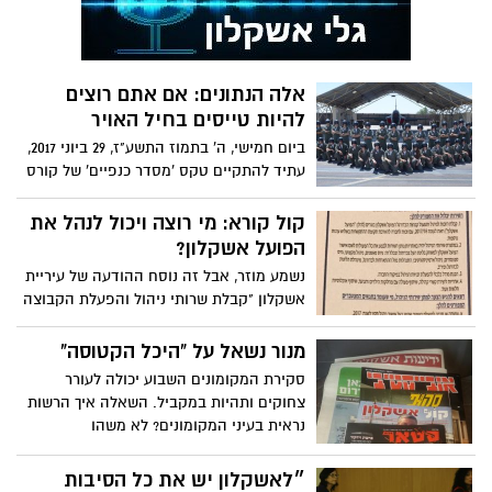
אלה הנתונים: אם אתם רוצים
להיות טייסים בחיל האויר
ביום חמישי, ה' בתמוז התשע"ז, 29 ביוני 2017,
עתיד להתקיים טקס 'מסדר כנפיים' של קורס
הטיס של חיל האוויר, מחזור 174. הטקס עתיד
להתקיים במעמד נשיא המדינה, מר ראובן
קול קורא: מי רוצה ויכול לנהל את
(רובי) ריבלין, ראש הממשלה, מר בנימין
הפועל אשקלון?
נתניהו, ראש המטה הכללי, רב-אלוף גדי
נשמע מוזר, אבל זה נוסח ההודעה של עיריית
איזנקוט ומפקד חיל האוויר, אלוף אמיר אשל
אשקלון "קבלת שרותי ניהול והפעלת הקבוצה
לעונת 2017/18"
מנור נשאל על "היכל הקטוסה"
סקירת המקומונים השבוע יכולה לעורר
צחוקים ותהיות במקביל. השאלה איך הרשות
נראית בעיני המקומונים? לא משהו
״לאשקלון יש את כל הסיבות