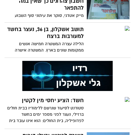
חשבון צהרונים כך שאין במה
להתפאר
מייק אטדגי, סוקר את עיתוני סוף השבוע
והמסקנות באות בהפוך על הפוך, כולל
המלגות לסטודנטים שבאות על חשבון משהו
תושב אשקלון, בן 36, נעצר בחשד
חשוב לא פחות. למה תמיד נוגעים במשהו
למעורבות ברצח
טוב והורסים אותו. כולל עובדים כולם? למה
הלילה עצרה המשטרה חמישה אנשים
ממקומות שונים בארץ. המשטרה אישרה
הקלות בצו איסור הפרסום שהוטל על הפרשה
חשד: הציע יחסי מין לקטין
סטודנט לסיעוד שנרשם ללימודיו בבית חולים
ברזילי, נעצר לפני מספר ימים בחשד
לפדופיליה, בית החולים: הוא אינו עובד בית
החולים