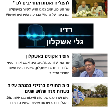
להצליח ואנחנו מחוייבים לכך"
שר השיכון, יואב גלנט הגיע לסיור באשקלון
וגם בישר על שיפוץ הבריכה העירונית ושיפוץ
והרחבה של מועדון הנוער העירוני. ראש העיר
בפועל, תומר גלאם: "יישר כוח על הבשורות
החשובות ועל התרומה, זה לא מובן מאליו"
אופיר אקוניס באשקלון
שר המדע והטכנולוגיה, היה אמש אורח סניף
הליכוד החדש באשקלון, שאליו הגיעו מאות
מחברי הליכוד
בית החולים ברזילי במגמת עליה
בשרות מזה שלוש שנים
היום נערך כנס שקיפות ואיכות בבריאות 2017.
במהלך הכנס פורסם שיעור העמידה במדדי
איכות בשנים 2013-2016