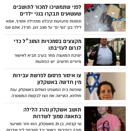
לפני שתמשיכו למכור לתושבים
שעשועים תבקרו בגני ילדים
תמונות מזעזעות קיבלנו מתהילה אסרף, אמא
לילד בגן "נוף ים" על מצב הגן. תגידו, אתם שם
בעירייה עושים משהו חוץ מאשר למכור
לתושבים "סחורה מזוייפת"
מקצצים בסמכויות המנכ״ל כדי
לגרום לעזיבתו
ישיבת המועצה מחר בערב תביא לאישור
מינויים חדשים. יש הפתעות
צו איסור פרסום לפרשת עבירות
מין חדשה באשקלון
שופטת בית המשפט השלום באשקלון, ענת
חולתא, הוציאה את הצו לבקשת המשטרה
החוקרת את הפרשה, עד לתאריך 18/06/17
תושב אשקלון נהרג הלילה
בתאונה סמוך לשדרות
שי קבסה, בן 25 מאשקלון, הוא חזר משיעור
תורה בנתיבות. כאשר ירד מטרמפ ליד שדרות,