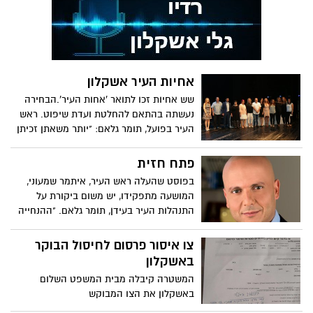
אחיות העיר אשקלון
שש אחיות זכו לתואר 'אחות העיר'.הבחירה
נעשתה בהתאם להחלטת ועדת שיפוט. ראש
העיר בפועל, תומר גלאם: "יותר משאתן זכיתן
בתואר הנכבד 'אחות העיר', אנו זכינו שיש לנו
אתכן"
פתח חזית
בפוסט שהעלה ראש העיר, איתמר שמעוני,
המושעה מתפקידו, יש משום ביקורת על
התנהלות העיר בעידן, תומר גלאם. "ההנחייה
שלי הייתה ברורה - התושב במרכז" אומר
שמעוני
צו איסור פרסום לחיסול הבוקר
באשקלון
המשטרה קיבלה מבית המשפט השלום
באשקלון את הצו המבוקש