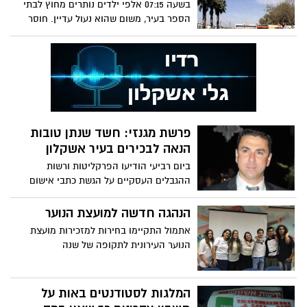
בשעה 07:15 אלפי ילדים נותרים מחוץ לבתי
הספר בעיר, משום שהוא נעול עדיין. חוסר
אחריות של התאומים בין ההסעות להנהלת
בתי הספר, הביא אמא לתלמיד בבית הספר
אסף מימון לעלות פוסט המופנה לראש העיר
פרשת מגנזי: חשד שנתן טובות
הנאה לבכירים בעיר אשקלון
ביום רביעי הודיעו הפרקליטות ורשות
ההגבלים העסקיים על הגשת כתבי אישום
בכפוף לשימוע נגד גבי מגנזי, בעל השליטה
בחברת אברות הבורסאית ומגנזי תשתיות. כך
הנהגה חדשה למועצת הנוער
מפרסם האתר ״כלכליסט״ מאת: תומר גנון
אתמול התקיימו בחירות למזכירות מועצת
צילום: יח״צ
הנוער העירונית לתקופה של שנה
המלגות לסטודנטים באות על