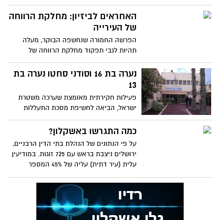
הנתינה והמשוב הם עולם ומלואו עבורי"
שהם עבירות מין, הגיע למחלקת הרווחה של
עיריית אשקלון. הפרשה נחשפה כבר לפני 8
האחראים לביזיון: מחלקת הרווחה
ימים ״באשקלונט״. זו תגובתם על המקרה
של העירייה
הפרשה החמורה שנחשפה הבוקר, מעלה
תהיות לגבי תפקוד מחלקת הרווחה של
העירייה. אם ידעו ולא עשו כלום וגם אם לא
ידעו צריך להעיף כמה ראשים שהשאננות
נערה בת 16 וסודני סחטו נערה בת
השתלטה עליהם
13
פעילות חקירתית מאומצת שערכה משטרת
ישראל, הביאה לחשיפת מסכת התעללות
קשה שכללה עבירות מין, אלימות וסחיטה
כספית של קטינה כבת 13. בתום שבועיים
כמה התגרשו באשקלון?
ימים של חקירה אינטנסיבית, יוגשו לקראת
על פי הנתונים של הנהלת בתי הדין הרבניים,
סוף השבוע כתבי אישום כנגד שניים
ירושלים ניצבת בראש עם 725 זוגות. במודיעין
מהמעורבים בפרשה, ביניהם קטינה,
עלית (עיר דתית) עליה של 45% המספר
באמצעות הפרקליטות. כמו כן, צפויים כתבי
המתגרשים
אישום נוספים