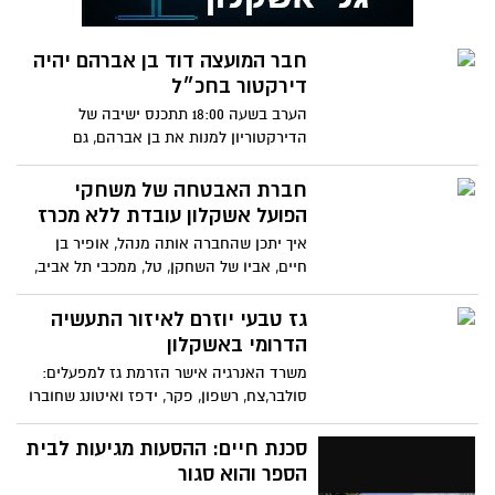
חבר המועצה דוד בן אברהם יהיה
דירקטור בחכ״ל
הערב בשעה 18:00 תתכנס ישיבה של
הדירקטוריון למנות את בן אברהם, גם
כמורשה חתימה, הכל בצל הודעת ההתפטרות
של מנכ״ל החכ״ל, גלעד אורן
חברת האבטחה של משחקי
הפועל אשקלון עובדת ללא מכרז
איך יתכן שהחברה אותה מנהל, אופיר בן
חיים, אביו של השחקן, טל, ממכבי תל אביב,
נכנסה לאבטחת המשחקים באשקלון. כאשר
ההנהלה צריכה לעשות מכרז לתפקיד
גז טבעי יוזרם לאיזור התעשיה
הדרומי באשקלון
משרד האנרגיה אישר הזרמת גז למפעלים:
סולבר,צח, רשפון, פקר, ידפז ואיטונג שחוברו
למערכת החלוקה. שר האנרגיה: שיפור
באיכות חיי התושבים באשקלון
סכנת חיים: ההסעות מגיעות לבית
הספר והוא סגור