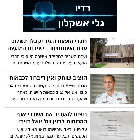
מיוחדות נוספות, פשטו הלילה על ביתם של
20 חשודים וזאת בתום פעילות סמויה שארכה
מספר חודשים, במהלכה נאספו ראיות
הקושרות את החשודים לעבירות אלימות
חמורות על רקע אי עמידתם של הקורבנות
בתשלומי החזר הלוואות ב"שוק האפור"
חברי מועצת העיר יקבלו תשלום
לידיהם של גורמים עברייניים
עבור השתתפות בישיבות המועצה
ועדת השרים לחקיקה אישרה היום כי חברי
מועצות עיר יקבלו תשלום עבור השתתפות
בישיבות המועצה, וכן החזר הוצאות. ההצעה
תעלה השבוע לקריאה טרומית ובמידה
הנציב שותק ואין דיברור לכבאות
ותעבור מדובר בתקדים וכי חברי מועצה שעד
מכתב שיצא מכתבי התקשורת המסקרים את
היום פעלו בהתנדבות, יחלו לקבל תשלום על
כיבוי אש אל נציב כבאות ראשית, לאחר
עבודתם למען הציבור.
שמערך הדוברות שובת מזה מספר חודשים
ללא הידברות איתם, הועבר לכל הכתבים
בארץ בצילום: אלי כהן דובר כב"ה מחוז דרום
רוצים להעביר את משרדי אגף
ההכנסות לבנין של יואל דוידי
על פניו נראה שמישהו דואג מאוד שאיש
העסקים יקבל עוד כמה מאות אלפי שקלים,