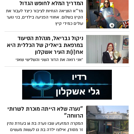
המדריך המלא לחופש הגדול
מד״א הוציאה הנחיות לציבור כיצד לעבור את
הקיץ בשלום. אחוזי הפגיעה בילדים, בני נוער
עולים כמידי קיץ
ניקול גבריאל, מנהלת הסיעוד
במרפאת ביאליק של הכללית היא
אח(ו)ת העיר אשקלון
"אני רואה את הדור השני והשלישי שאני
מטפלת בו במרפאה, הם באים לשאול אם אני
זוכרת אותם.. ברור! אני זוכרת את כולם!" את
דרכה כאחות מסורה בכללית, החלה ניקול
גבריאל לפני 36 שנים בשכונת שמשון
באשקלון, בטיפת חלב, תחנה לאם ולילד
ובמרפאת הילדים במקום. מאז, כבר יותר
משלושה עשורים שהיא מטפלת בתושבי, בני
״נערה שלא הייתה מוכרת לשרותי
ובנות העיר אשקלון שהתרגשו יחד איתה
הרווחה״
לשמוע על זכייתה בתואר אחות העיר. "מאוד
התרגשתי!" מספרת ניקול "אבל יותר מהזכייה
המקרה המזעזע שבו נערה בת 16 בעזרת נתין
מרגשים אותי תושבים שהגיעו וברכו, עצם
זר מסודן, אילצו ילדה בת 13 לעשות מעשים