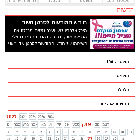
משטרה 100
משפט
כלכלה
חדשות ארציות
חדשות
חודש המודעות לסרטן השד
מיכל אלפרין לוי, יועצת גנטית ומרכזת את
מרפאת אונקוגנטיקה במכון הגנטי בברזילי.
בעיצומו של חודש המודעות לסרטן שד: ״אני
פונה אליכן נשים יקרות לדגשים חשובים
בנושא״
משטרה 100
משפט
כלכלה
חדשות ארציות
2022
2023
2024
2025
2026
אוק
דצמ
נוב
ספט
אוג
יול
יונ
מאי
אפר
מרץ
פבר
ינו
1
2
3
4
5
6
7
8
9
10
11
12
13
14
15
16
27
17
18
19
20
21
22
23
24
25
26
28
29
30
31