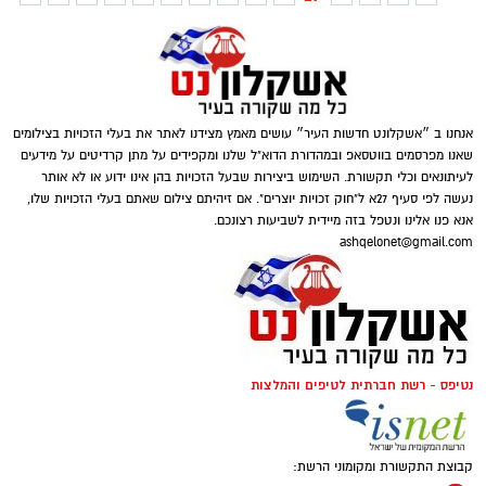
אנחנו ב ״אשקלונט חדשות העיר״ עושים מאמץ מצידנו לאתר את בעלי הזכויות בצילומים
שאנו מפרסמים בווטסאפ ובמהדורת הדוא"ל שלנו ומקפידים על מתן קרדיטים על מידעים
לעיתונאים וכלי תקשורת. השימוש ביצירות שבעל הזכויות בהן אינו ידוע או לא אותר
נעשה לפי סעיף 27א ל"חוק זכויות יוצרים". אם זיהיתם צילום שאתם בעלי הזכויות שלו,
אנא פנו אלינו ונטפל בזה מיידית לשביעות רצונכם.
ashqelonet@gmail.com
נטיפס - רשת חברתית לטיפים והמלצות
קבוצת התקשורת ומקומוני הרשת: