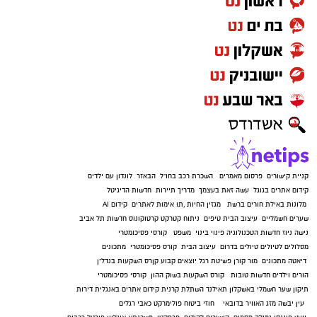
קניית קישורים
פרסום מאמרים
השכרת רכב בחו"ל
הבאזר
לונדון עם ילדים
קידום אתרים בגוגל
עשה זאת בעצמך
מדריך תיירות
חדשות הדיגיטל
מלונות באילת
חורים ברשת
מגזין החיות
,
תו אימות לאתרים
קידום AI
שערים חשמליים
עיצוב הבית
טיפים
ניתוח קטרקט
קרטוקונוס
חדשות תל אביב
נישה ניוז
חדשות הטכנולוגיה
פינוי בינוי
משפט
קורסי פסיכומטרי
מסלולים לטיולים
טיולים בדרום
עיצוב הבית
קורס פסיכומטרי
מתכונים
דיאטה
מתכונים
מור קורן
פשיטת רגל
יוצאים קבוע
קןרס השקעות בנדל"ן
הורים וילדים
חדשות טובות
קורס השקעות בשוק ההון
קורסי פסיכומטרי
תיקון שער חשמלי באשקלון
תאילנד
השתלת קרנית
קידום אתרים באנגלית
דירות
עין יבשה
מזג האוויר בדובאי
חוזי ביטוח
פולימרקט
כאבי רגלים