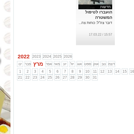
חדשות
הועברו לטיפול
המשטרה
דובר צה"ל: כוחות צה...
15:57 / 17.03.22
2022
2023
2024
2025
2026
מרץ
דצמ
נוב
אוק
ספט
אוג
יול
יונ
מאי
אפר
פבר
ינו
1
2
3
4
5
6
7
8
9
10
11
12
13
14
15
1
21
22
23
24
25
26
27
28
29
30
31