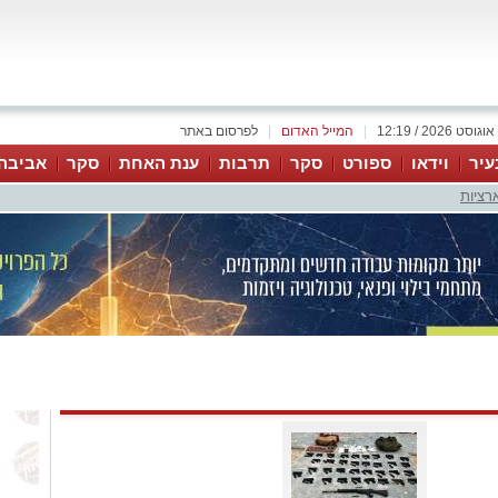
|
המייל האדום
|
לפרסום באתר
עיר
וידאו
ספורט
סקר
תרבות
ענת האחת
סקר
אביבה
רציות