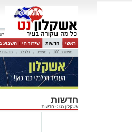
07 אוגוסט 2026 / 12:19
ראשי
חדשות
שידור חי
השבוע ב
משטרה 100
משפט
כלכלה
חדשות א
|
|
|
חדשות
אשקלון נט
>
חדשות