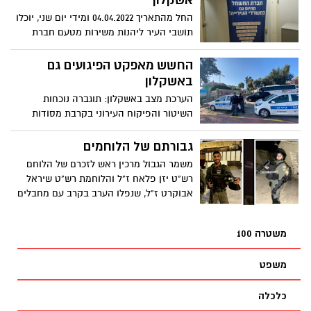
אשקלון
החל מהתאריך 04.04.2022 ומידי יום שני, יוכלו
תושבי העיר ליהנות משירות מטעם חברת
חשמל בבניין העירייה
החשש מאפקט הפיגועים גם
באשקלון
הערכת מצב באשקלון: תוגברה נוכחות
השיטור והפיקוח העירוני בקרבת מסודות
חינוך ומוקדים מרכזיים
גבורתם של הלוחמים
משמר הגבול מרכין ראש לזכרם של הלוחם
רש"ט יזן פלאח ז"ל והלוחמת רש"ט שיראל
אבוקרט ז"ל, שנפלו הערב בקרב עם מחבלים
חמושים, שביצעו פיגוע ירי לעבר כוחותינו
ונוטרלו לאחר קרב יריות עם מסתערבי מג"ב
משטרה 100
בעיר חדרה
משפט
כלכלה