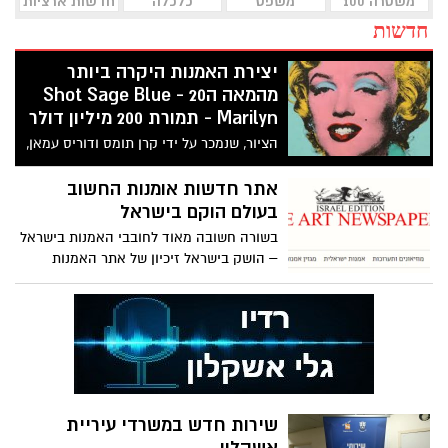
משטרה 100
משפט
כלכלה
חדשות ארציות
חדשות
יצירת האמנות היקרה ביותר
מהמאה ה20 - Shot Sage Blue
Marilyn - תמורת 200 מיליון דולר
הציור, שנמכר על ידי קרן תומס ודוריס עמאן,
עשוי להפוך ליצירת האמנות היקרה ביותר
מהמאה ה-20 שנמכרה אי פעם במכירה
אתר חדשות אומנות החשוב
פומבית כאשר הוא יוצע למכירה בניו יורק
בעולם הוקם בישראל
בחודש מאי
בשורה חשובה מאוד לחובבי האמנות בישראל
– הושק בישראל זיכיון של אתר האמנות
החשוב בעולם - The Art Newspaper –
האתר הישראלי נקרא בשם - The Art
Newspaper Israel אתר אומנות ישראלי
יוקרתי המסקר את כל מה שקורה בעולם
האמנות ב30 מדינות ובישראל
שירות חדש במשרדי עיריית