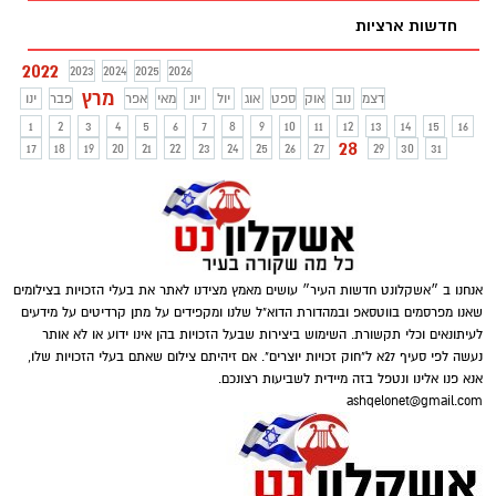
חדשות ארציות
2022
2023
2024
2025
2026
מרץ
דצמ
נוב
אוק
ספט
אוג
יול
יונ
מאי
אפר
פבר
ינו
1
2
3
4
5
6
7
8
9
10
11
12
13
14
15
16
28
17
18
19
20
21
22
23
24
25
26
27
29
30
31
אנחנו ב ״אשקלונט חדשות העיר״ עושים מאמץ מצידנו לאתר את בעלי הזכויות בצילומים
שאנו מפרסמים בווטסאפ ובמהדורת הדוא"ל שלנו ומקפידים על מתן קרדיטים על מידעים
לעיתונאים וכלי תקשורת. השימוש ביצירות שבעל הזכויות בהן אינו ידוע או לא אותר
נעשה לפי סעיף 27א ל"חוק זכויות יוצרים". אם זיהיתם צילום שאתם בעלי הזכויות שלו,
אנא פנו אלינו ונטפל בזה מיידית לשביעות רצונכם.
ashqelonet@gmail.com