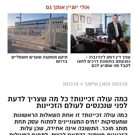
יכולה ליצור שינוי משמעותי. עמותות הפועלות
אולי יעניין אותך גם
ברחבי הארץ מצליחות לחבר בין הרצון של
הציבור לעזור לבין הצרכים האמיתיים בשטח,
ולהפוך כל תרומה לסיוע שמגיע למי שזקוק לו
בזמן הנכון ובדרך מכבדת.
תוכן שיווקי / 10:04 06.08.26
עורך דין דותן לינדנברג -
תיקון והתקנה שערים חשמליים
נפגעתם בתאונת דרכים לחצו
בדרום
לקבל מה שמגיע לכם
צרכנות ותוכן שיווקי
>
צרכנות
תגים:
תרומה לנזקקים
,
תרומה לחיילים
,
תרומה
כמה עולה זכיינות? כל מה שצריך לדעת
לניצולי שואה
לפני שנכנסים לעולם הזכיינות
כמה עולה זכיינות? זו אחת השאלות הראשונות
שמעסיקות יזמים המעוניינים לפתוח עסק תחת
מותג מוכר. התשובה אינה אחידה, שכן עלות
הזכיינות משתנה בהתאם לרשת, לתחום הפעילות,