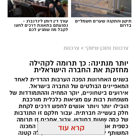
תיקון והתקנה שערים חשמליים
עורך דין דותן לינדנברג -
בדרום
נפגעתם בתאונת דרכים לחצו
לקבל מה שמגיע לכם
צרכנות ותוכן שיווקי
>
צרכנות
יותר מנתינה: כך תרומה לקהילה
מחזקת את החברה הישראלית
בשנים האחרונות הפכה הערבות ההדדית לאחד
המאפיינים הבולטים של החברה בישראל.
אירועים ביטחוניים, יוקר המחיה וההתמודדות של
משפחות רבות עם מציאות כלכלית מורכבת
הובילו יותר ויותר אנשים לחפש דרכים לקחת
חלק בעשייה חברתית. עבור חלקם זו התנדבות
של כמה שעות בחודש, עבור אחרים זו תרומה
כספית או העברת מוצרים חיוניים, אך המכנה
קרא עוד
המשותף לכולם הוא ההבנה שגם פעולה קטנה