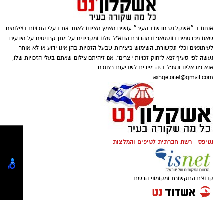
קושי כלכלי, פועלות עמותות רבות למען קשישים,
חיילים בודדים, ניצולי שואה ואנשים שנקלעו
למשבר בעקבות מחלה, אובדן מקום עבודה או
אנחנו ב ״אשקלונט חדשות העיר״ עושים מאמץ מצידנו לאתר את בעלי הזכויות בצילומים
שאנו מפרסמים בווטסאפ ובמהדורת הדוא"ל שלנו ומקפידים על מתן קרדיטים על מידעים
אירועים בלתי צפויים. המשמעות היא שתרומה
לעיתונאים וכלי תקשורת. השימוש ביצירות שבעל הזכויות בהן אינו ידוע או לא אותר
אינה מתורגמת רק למוצר אחד או לחבילת מזון,
נעשה לפי סעיף 27א ל"חוק זכויות יוצרים". אם זיהיתם צילום שאתם בעלי הזכויות שלו,
אלא למעטפת שלמה הכוללת מוצרים חיוניים, ציוד,
אנא פנו אלינו ונטפל בזה מיידית לשביעות רצונכם.
ashqelonet@gmail.com
ליווי אישי ולעיתים גם סיוע נקודתי המאפשר
קרדיט תמונה - pixabay
לאנשים לשמור על שגרת חיים מכובדת. ככל
שהצרכים משתנים, כך גם דרכי הפעולה של
הארגונים החברתיים, המפתחים מיזמים חדשים
מה כוללת העלות של זכיינות
?
ומעניקים מענה מותאם למציאות המשתנה
.
נטיפס - רשת חברתית לטיפים והמלצות
כאשר בוחנים כמה עולה זכיינות, חשוב להבין
שההשקעה מורכבת ממספר מרכיבים ולא רק
מאחורי כל תרומה עומד אדם
מתשלום חד-פעמי לרשת. כל רשת זכיינות קובעת
קבוצת התקשורת ומקומוני הרשת:
את תנאי ההתקשרות שלה, ולכן מבנה העלויות
עשוי להשתנות
.