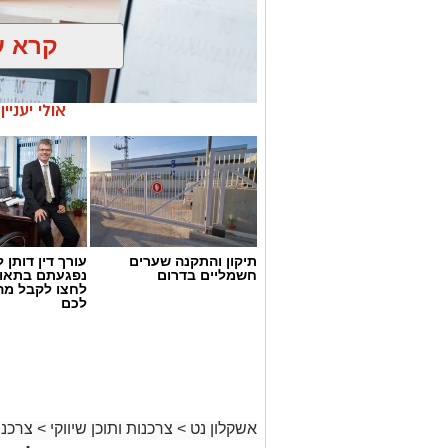
קרא ע
אולי יעניי
תיקון והתקנה שערים
עורך דין דותן ל
חשמליים בדרום
נפגעתם בתאונ
לחצו לקבל מה
לכם
magnific
הבדיקה מבוססת על ניטור תגובות פיזיולוג
נשימה המסייעות בזיהוי אי התאמות.
אשקלון נט
>
צרכנות ותוכן שיווקי
>
צרכנו
ההחלטה על ביצוע בדיקת פוליגרף תלויה 