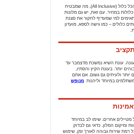
ל כלול (
All Inclusive
), מה שמבטיח
לולות במחיר. עם זאת, יש גם מלונות
תאימים למי שמעדיף לחקור את סצנת
תים כלולים – כמו גישה לספא, מועדון
.
קציב
ונה. עונת השיא נמשכת מדצמבר עד
והים יותר. בעונת הקיץ והסתיו,
חם יותר ולעיתים גם גשום. אם אתם
משתלמים במיוחד וליהנות
מנופש
אמינות
 מטיילים אחרים. שימו לב במיוחד
ות ומיקום המלון. כדאי גם לבדוק
ל רמת שירות גבוהה לאורך זמן. שימוש