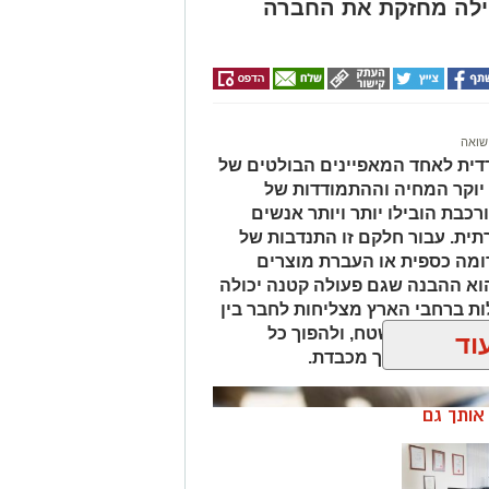
הילה מחזקת את החברה
חלוקות שדורשות בירור מעמיק. שילוב
ממוקד. בנוסף חשוב לשקול את ההקשר
ים שמבינים את הדקויות של
ונה ברורה יותר ומסייעת בקבלת
שואה
גם בניסיון הבודק ובשימוש בציוד
ית לאחד המאפיינים הבולטים של
 יוקר המחיה וההתמודדות של
 מצב. היא דורשת הסכמה מלאה של
כבת הובילו יותר ויותר אנשים
תקפות. מומחי שגב פוליגרף מדגישים
ית. עבור חלקם זו התנדבות של
נה זו כוללת הסבר מפורט על השלבים
ומה כספית או העברת מוצרים
וא ההבנה שגם פעולה קטנה יכולה
ות ברחבי הארץ מצליחות לחבר בין
 האמיתיים בשטח, ולהפוך כל
וד
עסוקתית
מן הנכון ובדרך מכבדת.
 גבוהה, בדיקת פוליגרף יכולה לשמש
ן אותך גם
ים לוודא שהמועמדים עומדים בדרישות
 שמירה על פרטיות וחוקיות. מעסיקים
 שימוש בכלי זה.