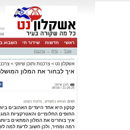
08 אוגוסט 2026 / 19:41
ראשי
חדשות
שידור חי
השבוע בע
אוכל
נדלן
צרכנות
|
|
אשקלון נט
>
צרכנות ותוכן שיווקי
>
צרכנו
איך לבחור את המלון המושלם
תוכן שיווקי
21.09.25 / 08:00
תגים:
מנופש במקסיקו
,
מלונות בקנקון
קנקון היא אחד היעדים האהובים ביות
החופים החלומיים והאטרקציות המגוו
איך בוחרים את המלון המתאים ביותר?
רמה ומחיר, ולכן חשוב לדעת למה ל