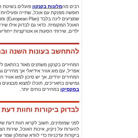
רבים מה
מלונות בקנקון
פועלים בשיטת הכ
חופשה מפנקת עם אוכל, שתייה ופעילויות כ
שמציעים לינה בלבד (
European Plan
) ומ
האוכל המקומית. כדאי גם לבדוק אילו שירו
ילדים, שירותי הסעות או אטרקציות ייחודיות
להתחשב בעונות השנה ובת
המחירים בקנקון משתנים מאוד בהתאם לע
אפריל, עם מזג אוויר אידיאלי אך מחירים גב
המחירים יורדים, אך יש סיכון למזג אוויר 
גמישים בתאריכים, תוכלו למצוא מבצעים 
במקסיקו
במחירים נוחים יותר.
לבדוק ביקורות וחוות דעת 
לפני שמזמינים, חשוב לקרוא חוות דעת של
להערות על ניקיון, איכות האוכל, שירות הצו
ביקורות עדכניות כדי לוודא שהמלון שמר ע