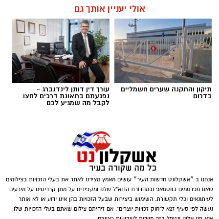
אולי יעניין אותך גם
תיקון והתקנה שערים חשמליים
עורך דין דותן לינדנברג -
בדרום
נפגעתם בתאונת דרכים לחצו
לקבל מה שמגיע לכם
אנחנו ב ״אשקלונט חדשות העיר״ עושים מאמץ מצידנו לאתר את בעלי הזכויות בצילומים
שאנו מפרסמים בווטסאפ ובמהדורת הדוא"ל שלנו ומקפידים על מתן קרדיטים על מידעים
לעיתונאים וכלי תקשורת. השימוש ביצירות שבעל הזכויות בהן אינו ידוע או לא אותר
נעשה לפי סעיף 27א ל"חוק זכויות יוצרים". אם זיהיתם צילום שאתם בעלי הזכויות שלו,
אנא פנו אלינו ונטפל בזה מיידית לשביעות רצונכם.