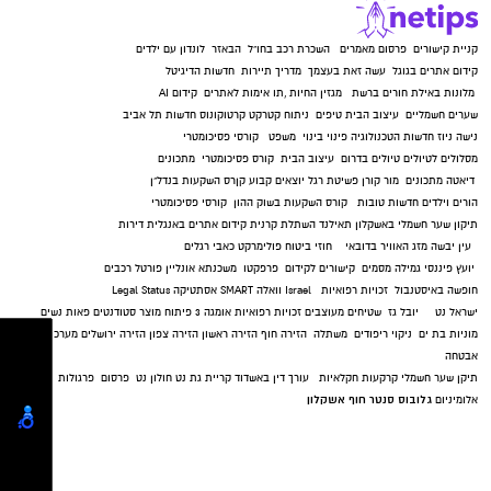
קניית קישורים
פרסום מאמרים
השכרת רכב בחו"ל
הבאזר
לונדון עם ילדים
קידום אתרים בגוגל
עשה זאת בעצמך
מדריך תיירות
חדשות הדיגיטל
מלונות באילת
חורים ברשת
מגזין החיות
,
תו אימות לאתרים
קידום AI
שערים חשמליים
עיצוב הבית
טיפים
ניתוח קטרקט
קרטוקונוס
חדשות תל אביב
נישה ניוז
חדשות הטכנולוגיה
פינוי בינוי
משפט
קורסי פסיכומטרי
מסלולים לטיולים
טיולים בדרום
עיצוב הבית
קורס פסיכומטרי
מתכונים
דיאטה
מתכונים
מור קורן
פשיטת רגל
יוצאים קבוע
קןרס השקעות בנדל"ן
הורים וילדים
חדשות טובות
קורס השקעות בשוק ההון
קורסי פסיכומטרי
תיקון שער חשמלי באשקלון
תאילנד
השתלת קרנית
קידום אתרים באנגלית
דירות
עין יבשה
מזג האוויר בדובאי
חוזי ביטוח
פולימרקט
כאבי רגלים
יועץ פיננסי
גמילה מסמים
קישורים לקידום
פרפקטו
משכנתא אונליין
פורטל רכבים
חופשה באיסטנבול
זכויות רפואיות
Israel
וואלה SMART
אסתטיקה
Legal Status
ישראל נט
יובל גז
שטיחים מעוצבים
זכויות רפואיות
אומגה 3
פיתוח מוצר
סטודנטים
פאות נשים
מוניות בת ים
ניקוי ריפודים
משתלה
הזירה חוף
הזירה ראשון
הזירה צפון
הזירה ירושלים
מערכות
אבטחה
תיקן שער חשמלי
קרקעות חקלאיות
עורך דין באשדוד
קריית גת נט
חולון נט
פרסום
פרגולות
גלובוס סנטר חוף אשקלון
אלומיניום